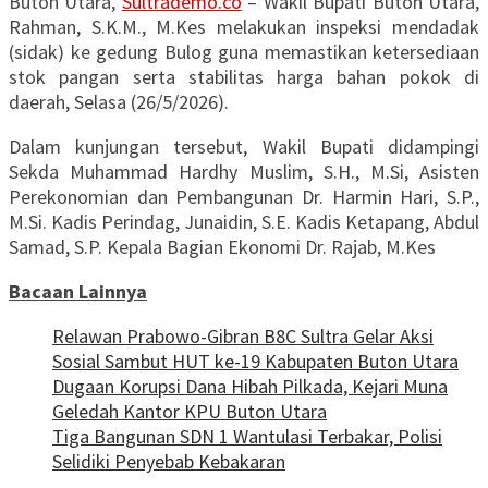
Buton Utara,
Sultrademo.co
– Wakil Bupati Buton Utara,
Rahman, S.K.M., M.Kes melakukan inspeksi mendadak
(sidak) ke gedung Bulog guna memastikan ketersediaan
stok pangan serta stabilitas harga bahan pokok di
daerah, Selasa (26/5/2026).
Dalam kunjungan tersebut, Wakil Bupati didampingi
Sekda Muhammad Hardhy Muslim, S.H., M.Si, Asisten
Perekonomian dan Pembangunan Dr. Harmin Hari, S.P.,
M.Si. Kadis Perindag, Junaidin, S.E. Kadis Ketapang, Abdul
Samad, S.P. Kepala Bagian Ekonomi Dr. Rajab, M.Kes
Bacaan Lainnya
Relawan Prabowo-Gibran B8C Sultra Gelar Aksi
Sosial Sambut HUT ke-19 Kabupaten Buton Utara
Dugaan Korupsi Dana Hibah Pilkada, Kejari Muna
Geledah Kantor KPU Buton Utara
Tiga Bangunan SDN 1 Wantulasi Terbakar, Polisi
Selidiki Penyebab Kebakaran