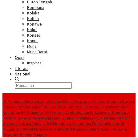
Buton Tengah
Bombana
Kolaka
Koltim
Konawe
Kolut
Konsel
Konut
Muna
Muna Barat
Opini
Inspirasi
Literasi
Nasional
Berita Terkini
78 Pemuda Dikukuhkan, YCC Jadi Mitra Strategis Pemkot Kendari Dorong
Inovasi Pembangunan
UHC Kendari Tembus 99 Persen, Pemkot Kejar
Keaktifan BPJS hingga 100 Persen
Ombudsman RI Sulawesi Tenggara
Perkuat Sinergi Penyelenggara Layanan Melalui Entry Meeting Penilaian
Maladministrasi Tahun 2026
Membaca Fenomena Elektabilitas Dedi
Mulyadi
PT ANTAM (Persero) Tbk UBPN Konawe Utara Panen Perdana
Program Mandiri Pangan