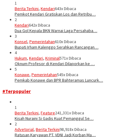
1
Berita Terkini
,
Kendari
643x Dibaca
Pemkot Kendari Gratiskan Los dan Retribu…
2
Kendari
642x Dibaca
Dua Gol Kepala BKN Warnai Laga Persahaba…
3
Konsel
,
Pemerintahan
610x Dibaca
Bupati Irham Kalenggo Serahkan Rancangan…
4
Hukum
,
Kendari
,
Kriminal
571x Dibaca
Oknum Profesor di Kendari Dilaporkan ke …
5
Konawe
,
Pemerintahan
545x Dibaca
Pemkab Konawe dan BPR Bahteramas Luncurk…
#Terpopuler
1
Berita Terkini
,
Feature
241,331x Dibaca
Kisah Nuraini Si Gadis Kuat Pemanggul Se…
2
Advetorial
,
Berita Terkini
98,918x Dibaca
Ratusan Karyawan PT. VDNI Jadi Korban Ma…