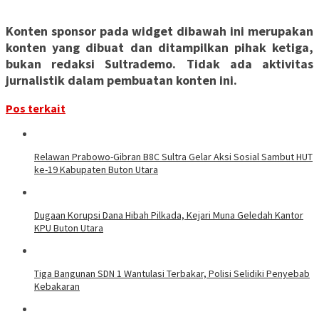
Konten sponsor pada widget dibawah ini merupakan
konten yang dibuat dan ditampilkan pihak ketiga,
bukan redaksi Sultrademo. Tidak ada aktivitas
jurnalistik dalam pembuatan konten ini.
Pos terkait
Relawan Prabowo-Gibran B8C Sultra Gelar Aksi Sosial Sambut HUT
ke-19 Kabupaten Buton Utara
Dugaan Korupsi Dana Hibah Pilkada, Kejari Muna Geledah Kantor
KPU Buton Utara
Tiga Bangunan SDN 1 Wantulasi Terbakar, Polisi Selidiki Penyebab
Kebakaran