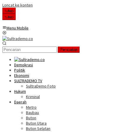
Loncat ke konten
tutup
tutup
Menu Mobile
Pencarian
Demokrasi
Politik
Ekonomi
SULTRADEMO TV
SultraDemo Foto
Hukum
Kriminal
Daerah
Metro
Baubau
Buton
Buton Utara
Buton Selatan