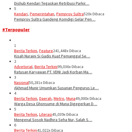
Dishub Kendari Tegaskan Retribusi Parkir…
5
Kendari
,
Pemerintahan
,
Pemprov Sultra
520x Dibaca
Pemprov Sultra Gandeng Komdigi Gelar Pen…
#Terpopuler
1
Berita Terkini
,
Feature
241,448x Dibaca
Kisah Nuraini Si Gadis Kuat Pemanggul Se…
2
Advetorial
,
Berita Terkini
99,036x Dibaca
Ratusan Karyawan PT. VDNI Jadi Korban Ma…
3
Nasional
50,281x Dibaca
Akhmad Munir Umumkan Susunan Pengurus Le…
4
Berita Terkini
,
Daerah
,
Metro
,
Muna
49,000x Dibaca
Warga Desa Ghonsume di Muna Digegerkan D…
5
Berita Terkini
,
Literasi
45,039x Dibaca
Mengenal Sosok Nadhira Seha Nur, Salah S…
6
Berita Terkini
41,022x Dibaca