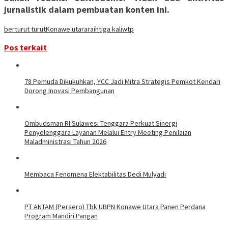
jurnalistik dalam pembuatan konten ini.
berturut turut
Konawe utara
raih
tiga kali
wtp
Pos terkait
78 Pemuda Dikukuhkan, YCC Jadi Mitra Strategis Pemkot Kendari
Dorong Inovasi Pembangunan
Ombudsman RI Sulawesi Tenggara Perkuat Sinergi
Penyelenggara Layanan Melalui Entry Meeting Penilaian
Maladministrasi Tahun 2026
Membaca Fenomena Elektabilitas Dedi Mulyadi
PT ANTAM (Persero) Tbk UBPN Konawe Utara Panen Perdana
Program Mandiri Pangan