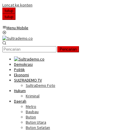
Loncat ke konten
tutup
tutup
Menu Mobile
Pencarian
Demokrasi
Politik
Ekonomi
SULTRADEMO TV
SultraDemo Foto
Hukum
Kriminal
Daerah
Metro
Baubau
Buton
Buton Utara
Buton Selatan