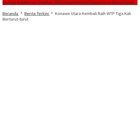
Dorong Kolaborasi Siapkan SDM Unggul Hadapi Dunia Kerja Masa Depan
Beranda
Berita Terkini
Konawe Utara Kembali Raih WTP Tiga Kali
Berturut-turut