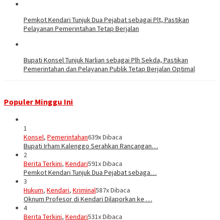
Pemkot Kendari Tunjuk Dua Pejabat sebagai Plt, Pastikan
Pelayanan Pemerintahan Tetap Berjalan
Bupati Konsel Tunjuk Narlian sebagai Plh Sekda, Pastikan
Pemerintahan dan Pelayanan Publik Tetap Berjalan Optimal
Populer Minggu Ini
1
Konsel
,
Pemerintahan
639x Dibaca
Bupati Irham Kalenggo Serahkan Rancangan…
2
Berita Terkini
,
Kendari
591x Dibaca
Pemkot Kendari Tunjuk Dua Pejabat sebaga…
3
Hukum
,
Kendari
,
Kriminal
587x Dibaca
Oknum Profesor di Kendari Dilaporkan ke …
4
Berita Terkini
,
Kendari
531x Dibaca