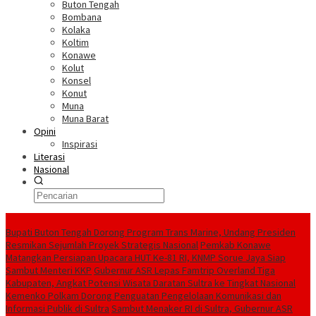
Buton Tengah
Bombana
Kolaka
Koltim
Konawe
Kolut
Konsel
Konut
Muna
Muna Barat
Opini
Inspirasi
Literasi
Nasional
Berita Terkini
Bupati Buton Tengah Dorong Program Trans Marine, Undang Presiden
Resmikan Sejumlah Proyek Strategis Nasional
Pemkab Konawe
Matangkan Persiapan Upacara HUT Ke-81 RI, KNMP Sorue Jaya Siap
Sambut Menteri KKP
Gubernur ASR Lepas Famtrip Overland Tiga
Kabupaten, Angkat Potensi Wisata Daratan Sultra ke Tingkat Nasional
Kemenko Polkam Dorong Penguatan Pengelolaan Komunikasi dan
Informasi Publik di Sultra
Sambut Menaker RI di Sultra, Gubernur ASR