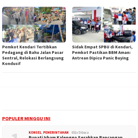
Pemkot Kendari Tertibkan
Sidak Empat SPBU di Kendari,
Pedagang di Bahu Jalan Pasar
Pemkot Pastikan BBM Aman:
Sentral, Relokasi Berlangsung
Antrean Dipicu Panic Buying
Kondusif
POPULER MINGGU INI
KONSEL
,
PEMERINTAHAN
651x Dibaca
Bupati Irham Kalenggo Serahkan Rancangan…