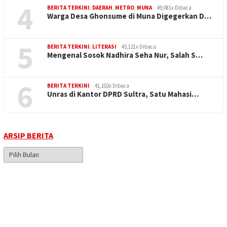
4
BERITA TERKINI
,
DAERAH
,
METRO
,
MUNA
49,081x Dibaca
Warga Desa Ghonsume di Muna Digegerkan D…
5
BERITA TERKINI
,
LITERASI
45,121x Dibaca
Mengenal Sosok Nadhira Seha Nur, Salah S…
6
BERITA TERKINI
41,102x Dibaca
Unras di Kantor DPRD Sultra, Satu Mahasi…
ARSIP BERITA
Arsip
Berita