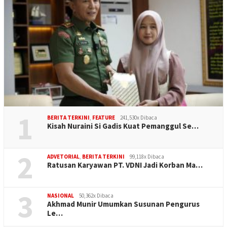
1
BERITA TERKINI
,
FEATURE
241,530x Dibaca
Kisah Nuraini Si Gadis Kuat Pemanggul Se…
2
ADVETORIAL
,
BERITA TERKINI
99,118x Dibaca
Ratusan Karyawan PT. VDNI Jadi Korban Ma…
3
NASIONAL
50,362x Dibaca
Akhmad Munir Umumkan Susunan Pengurus
Le…