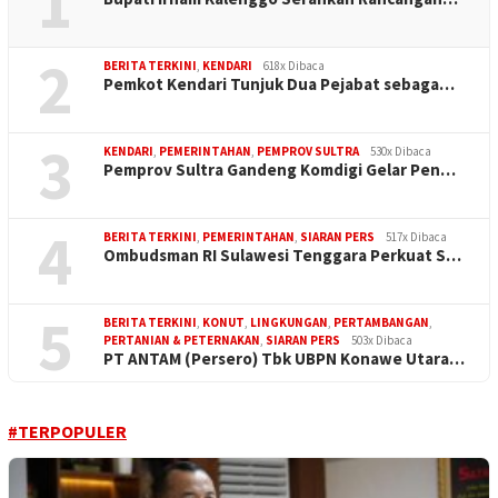
1
2
BERITA TERKINI
,
KENDARI
618x Dibaca
Pemkot Kendari Tunjuk Dua Pejabat sebaga…
3
KENDARI
,
PEMERINTAHAN
,
PEMPROV SULTRA
530x Dibaca
Pemprov Sultra Gandeng Komdigi Gelar Pen…
4
BERITA TERKINI
,
PEMERINTAHAN
,
SIARAN PERS
517x Dibaca
Ombudsman RI Sulawesi Tenggara Perkuat S…
5
BERITA TERKINI
,
KONUT
,
LINGKUNGAN
,
PERTAMBANGAN
,
PERTANIAN & PETERNAKAN
,
SIARAN PERS
503x Dibaca
PT ANTAM (Persero) Tbk UBPN Konawe Utara…
#TERPOPULER