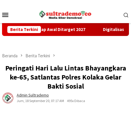
Loncat
ke
Menu
konten
Mobile
gunan Tahap Awal Ditarget 2027
Berita Terkini
Digitalisasi Penerimaan
Beranda
Berita Terkini
Peringati Hari Lalu Lintas Bhayangkara
ke-65, Satlantas Polres Kolaka Gelar
Bakti Sosial
Admin Sultrademo
Jum, 18 September 20, 07:17 AM
495x Dibaca