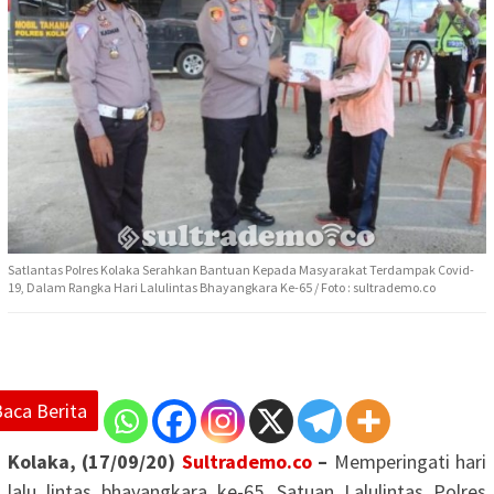
Satlantas Polres Kolaka Serahkan Bantuan Kepada Masyarakat Terdampak Covid-
19, Dalam Rangka Hari Lalulintas Bhayangkara Ke-65 / Foto : sultrademo.co
Baca Berita
Kolaka, (17/09/20)
Sultrademo.co
–
Memperingati hari
lalu lintas bhayangkara ke-65, Satuan Lalulintas Polres