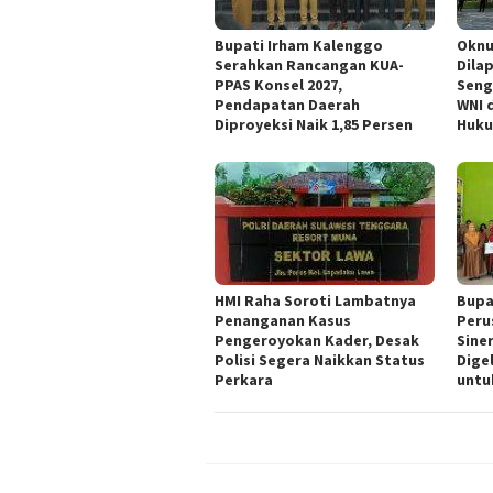
Bupati Irham Kalenggo
Oknu
Serahkan Rancangan KUA-
Dila
PPAS Konsel 2027,
Seng
Pendapatan Daerah
WNI 
Diproyeksi Naik 1,85 Persen
Huk
HMI Raha Soroti Lambatnya
Bupa
Penanganan Kasus
Peru
Pengeroyokan Kader, Desak
Sine
Polisi Segera Naikkan Status
Dige
Perkara
untu