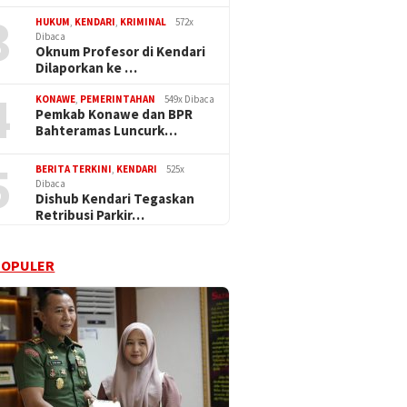
3
HUKUM
,
KENDARI
,
KRIMINAL
572x
Dibaca
Oknum Profesor di Kendari
Dilaporkan ke …
4
KONAWE
,
PEMERINTAHAN
549x Dibaca
Pemkab Konawe dan BPR
Bahteramas Luncurk…
5
BERITA TERKINI
,
KENDARI
525x
Dibaca
Dishub Kendari Tegaskan
Retribusi Parkir…
POPULER