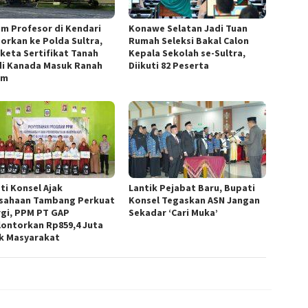
m Profesor di Kendari
Konawe Selatan Jadi Tuan
porkan ke Polda Sultra,
Rumah Seleksi Bakal Calon
keta Sertifikat Tanah
Kepala Sekolah se-Sultra,
di Kanada Masuk Ranah
Diikuti 82 Peserta
um
ti Konsel Ajak
Lantik Pejabat Baru, Bupati
sahaan Tambang Perkuat
Konsel Tegaskan ASN Jangan
rgi, PPM PT GAP
Sekadar ‘Cari Muka’
lontorkan Rp859,4 Juta
k Masyarakat