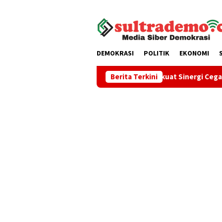
Loncat
tutup
ke
konten
DEMOKRASI
POLITIK
EKONOMI
Pemkot Kendari Perkuat Sinergi Cegah Kekerasan Pere
Berita Terkini