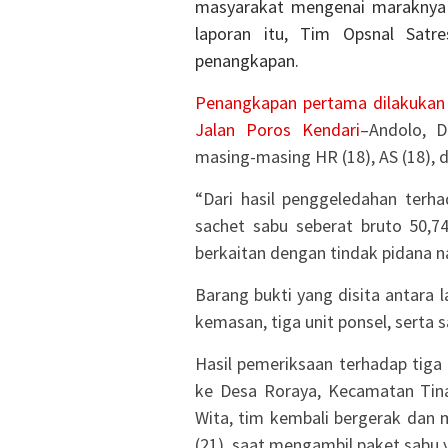
masyarakat mengenai maraknya p
laporan itu, Tim Opsnal Satr
penangkapan.
Penangkapan pertama dilakukan p
Jalan Poros
Kendari
–Andolo, 
masing-masing HR (18), AS (18), d
“Dari hasil penggeledahan terh
sachet sabu seberat bruto 50,7
berkaitan dengan tindak pidana nar
Barang bukti yang disita antara la
kemasan, tiga unit ponsel, serta 
Hasil pemeriksaan terhadap tiga
ke Desa Roraya, Kecamatan Tina
Wita, tim kembali bergerak dan
(21), saat mengambil paket sabu y