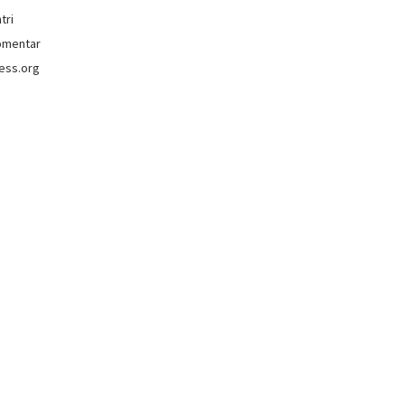
tri
omentar
ess.org