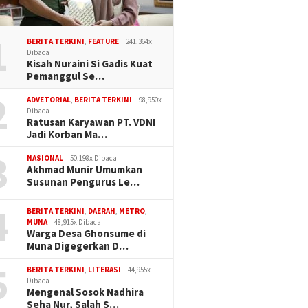
1
BERITA TERKINI
,
FEATURE
241,364x
Dibaca
Kisah Nuraini Si Gadis Kuat
Pemanggul Se…
2
ADVETORIAL
,
BERITA TERKINI
98,950x
Dibaca
Ratusan Karyawan PT. VDNI
Jadi Korban Ma…
3
NASIONAL
50,198x Dibaca
Akhmad Munir Umumkan
Susunan Pengurus Le…
4
BERITA TERKINI
,
DAERAH
,
METRO
,
MUNA
48,915x Dibaca
Warga Desa Ghonsume di
Muna Digegerkan D…
5
BERITA TERKINI
,
LITERASI
44,955x
Dibaca
Mengenal Sosok Nadhira
Seha Nur, Salah S…