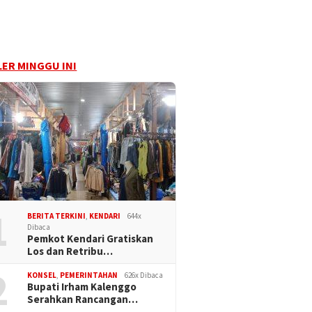
ER MINGGU INI
1
BERITA TERKINI
,
KENDARI
644x
Dibaca
Pemkot Kendari Gratiskan
Los dan Retribu…
2
KONSEL
,
PEMERINTAHAN
626x Dibaca
Bupati Irham Kalenggo
Serahkan Rancangan…