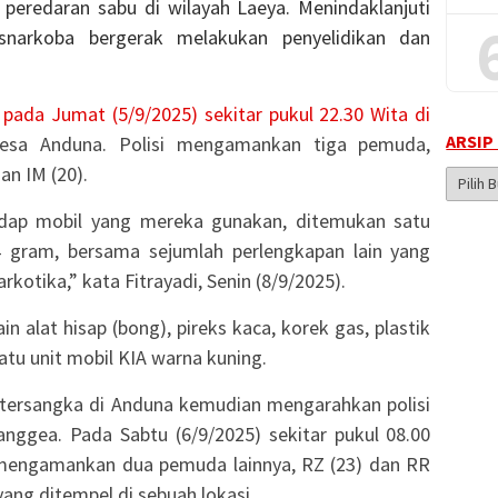
eredaran sabu di wilayah Laeya. Menindaklanjuti
esnarkoba bergerak melakukan penyelidikan dan
ada Jumat (5/9/2025) sekitar pukul 22.30 Wita di
ARSIP
Desa Anduna. Polisi mengamankan tiga pemuda,
an IM (20).
Arsip
Berita
adap mobil yang mereka gunakan, ditemukan satu
4 gram, bersama sejumlah perlengkapan lain yang
kotika,” kata Fitrayadi, Senin (8/9/2025).
in alat hisap (bong), pireks kaca, korek gas, plastik
satu unit mobil KIA warna kuning.
 tersangka di Anduna kemudian mengarahkan polisi
nggea. Pada Sabtu (6/9/2025) sekitar pukul 08.00
 mengamankan dua pemuda lainnya, RZ (23) dan RR
ang ditempel di sebuah lokasi.