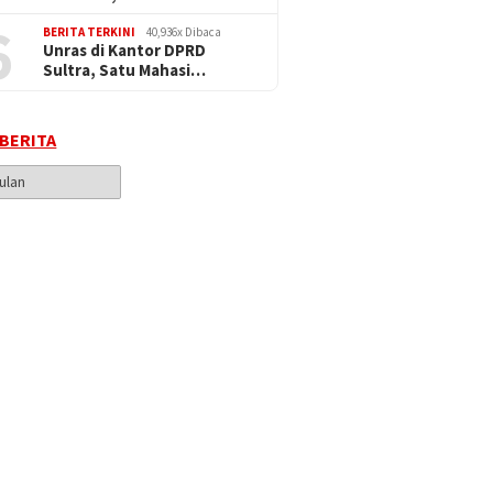
6
BERITA TERKINI
40,936x Dibaca
Unras di Kantor DPRD
Sultra, Satu Mahasi…
 BERITA