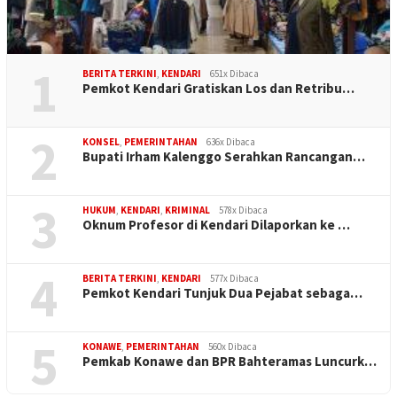
1
BERITA TERKINI
,
KENDARI
651x Dibaca
Pemkot Kendari Gratiskan Los dan Retribu…
2
KONSEL
,
PEMERINTAHAN
636x Dibaca
Bupati Irham Kalenggo Serahkan Rancangan…
3
HUKUM
,
KENDARI
,
KRIMINAL
578x Dibaca
Oknum Profesor di Kendari Dilaporkan ke …
4
BERITA TERKINI
,
KENDARI
577x Dibaca
Pemkot Kendari Tunjuk Dua Pejabat sebaga…
5
KONAWE
,
PEMERINTAHAN
560x Dibaca
Pemkab Konawe dan BPR Bahteramas Luncurk…