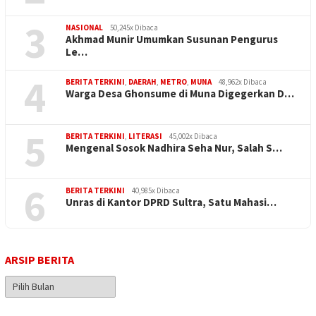
3
NASIONAL
50,245x Dibaca
Akhmad Munir Umumkan Susunan Pengurus
Le…
4
BERITA TERKINI
,
DAERAH
,
METRO
,
MUNA
48,962x Dibaca
Warga Desa Ghonsume di Muna Digegerkan D…
5
BERITA TERKINI
,
LITERASI
45,002x Dibaca
Mengenal Sosok Nadhira Seha Nur, Salah S…
6
BERITA TERKINI
40,985x Dibaca
Unras di Kantor DPRD Sultra, Satu Mahasi…
ARSIP BERITA
Arsip
Berita