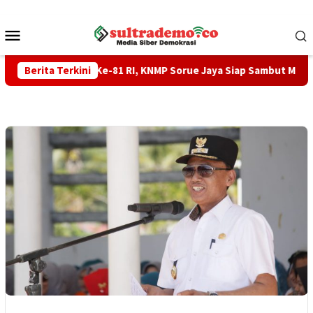
Loncat
ke
Menu
konten
Mobile
ara HUT Ke-81 RI, KNMP Sorue Jaya Siap Sambut Menteri KKP
Berita Terkini