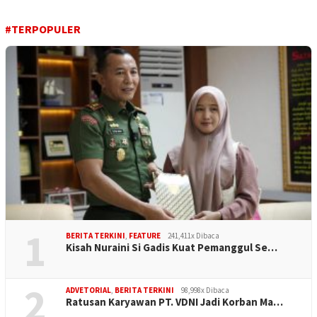
#TERPOPULER
1
BERITA TERKINI
,
FEATURE
241,411x Dibaca
Kisah Nuraini Si Gadis Kuat Pemanggul Se…
2
ADVETORIAL
,
BERITA TERKINI
98,998x Dibaca
Ratusan Karyawan PT. VDNI Jadi Korban Ma…