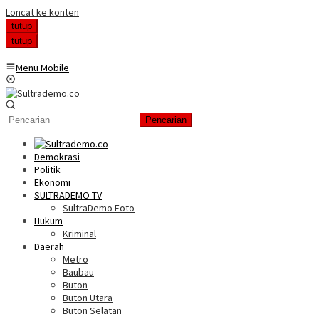
Loncat ke konten
tutup
tutup
Menu Mobile
Pencarian
Demokrasi
Politik
Ekonomi
SULTRADEMO TV
SultraDemo Foto
Hukum
Kriminal
Daerah
Metro
Baubau
Buton
Buton Utara
Buton Selatan