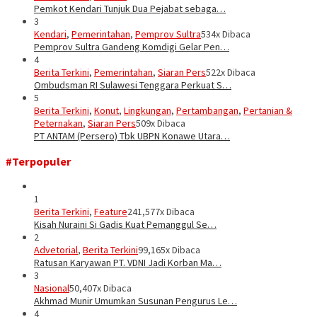
Pemkot Kendari Tunjuk Dua Pejabat sebaga…
3
Kendari
,
Pemerintahan
,
Pemprov Sultra
534x Dibaca
Pemprov Sultra Gandeng Komdigi Gelar Pen…
4
Berita Terkini
,
Pemerintahan
,
Siaran Pers
522x Dibaca
Ombudsman RI Sulawesi Tenggara Perkuat S…
5
Berita Terkini
,
Konut
,
Lingkungan
,
Pertambangan
,
Pertanian &
Peternakan
,
Siaran Pers
509x Dibaca
PT ANTAM (Persero) Tbk UBPN Konawe Utara…
#Terpopuler
1
Berita Terkini
,
Feature
241,577x Dibaca
Kisah Nuraini Si Gadis Kuat Pemanggul Se…
2
Advetorial
,
Berita Terkini
99,165x Dibaca
Ratusan Karyawan PT. VDNI Jadi Korban Ma…
3
Nasional
50,407x Dibaca
Akhmad Munir Umumkan Susunan Pengurus Le…
4