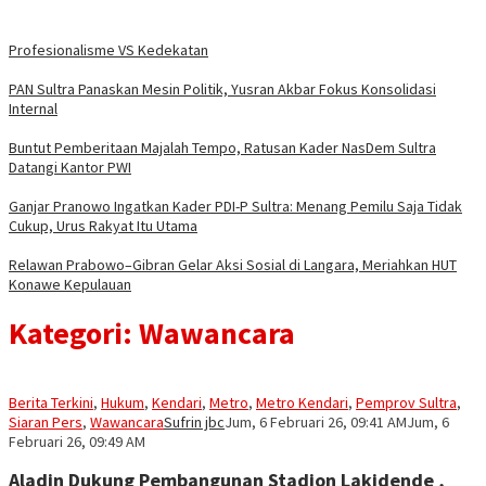
Profesionalisme VS Kedekatan
PAN Sultra Panaskan Mesin Politik, Yusran Akbar Fokus Konsolidasi
Internal
Buntut Pemberitaan Majalah Tempo, Ratusan Kader NasDem Sultra
Datangi Kantor PWI
Ganjar Pranowo Ingatkan Kader PDI-P Sultra: Menang Pemilu Saja Tidak
Cukup, Urus Rakyat Itu Utama
Relawan Prabowo–Gibran Gelar Aksi Sosial di Langara, Meriahkan HUT
Konawe Kepulauan
Kategori:
Wawancara
Berita Terkini
,
Hukum
,
Kendari
,
Metro
,
Metro Kendari
,
Pemprov Sultra
,
Siaran Pers
,
Wawancara
Sufrin jbc
Jum, 6 Februari 26, 09:41 AM
Jum, 6
Februari 26, 09:49 AM
Aladin Dukung Pembangunan Stadion Lakidende ,