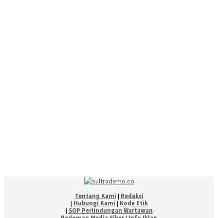
Tentang Kami
|
Redaksi
|
Hubungi Kami
|
Kode Etik
|
SOP Perlindungan Wartawan
Pedoman Media Siber
|
Info Iklan