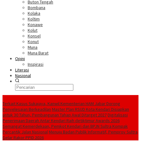
Buton Tengah
Bombana
Kolaka
Koltim
Konawe
Kolut
Konsel
Konut
Muna
Muna Barat
Opini
Inspirasi
Literasi
Nasional
Berita Terkini
‎Terkait Kasus Sukajaya, Kanwil Kementerian HAM Jabar ‎Dorong
Penyelesaian Berkeadilan
Master Plan RSUD Kota Kendari Disiapkan
untuk 30 Tahun, Pembangunan Tahap Awal Ditarget 2027
Digitalisasi
Penerimaan Daerah Antar Kendari Raih detiktimur Awards 2026
Semangat Kemerdekaan, Pemkot Kendari dan BPJN Sultra Kompak
Percantik Jalan Nasional
Menuju Badan Publik Informatif, Pemprov Sultra
Gelar Rakor PPID 2026