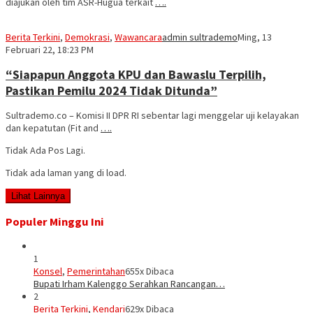
diajukan oleh tim ASR-Hugua terkait
….
Berita Terkini
,
Demokrasi
,
Wawancara
admin sultrademo
Ming, 13
Februari 22, 18:23 PM
“Siapapun Anggota KPU dan Bawaslu Terpilih,
Pastikan Pemilu 2024 Tidak Ditunda”
Sultrademo.co – Komisi II DPR RI sebentar lagi menggelar uji kelayakan
dan kepatutan (Fit and
….
Tidak Ada Pos Lagi.
Tidak ada laman yang di load.
Lihat Lainnya
Populer Minggu Ini
1
Konsel
,
Pemerintahan
655x Dibaca
Bupati Irham Kalenggo Serahkan Rancangan…
2
Berita Terkini
,
Kendari
629x Dibaca