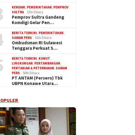
3
KENDARI
,
PEMERINTAHAN
,
PEMPROV
SULTRA
535x Dibaca
Pemprov Sultra Gandeng
Komdigi Gelar Pen…
4
BERITA TERKINI
,
PEMERINTAHAN
,
SIARAN PERS
522x Dibaca
Ombudsman RI Sulawesi
Tenggara Perkuat S…
5
BERITA TERKINI
,
KONUT
,
LINGKUNGAN
,
PERTAMBANGAN
,
PERTANIAN & PETERNAKAN
,
SIARAN
PERS
509x Dibaca
PT ANTAM (Persero) Tbk
UBPN Konawe Utara…
POPULER