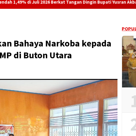
2026 Berkat Tangan Dingin Bupati Yusran Akbar
‎Terkait 
POPUL
sikan Bahaya Narkoba kepada
MP di Buton Utara