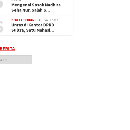
5
Mengenal Sosok Nadhira
Seha Nur, Salah S…
6
BERITA TERKINI
41,154x Dibaca
Unras di Kantor DPRD
Sultra, Satu Mahasi…
 BERITA