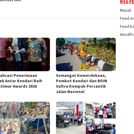
RSS F
Masuk
Feed en
Feed k
WordPr
talisasi Penerimaan
Semangat Kemerdekaan,
ah Antar Kendari Raih
Pemkot Kendari dan BPJN
ktimur Awards 2026
Sultra Kompak Percantik
Jalan Nasional