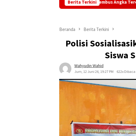
dalian Inflasi se-Sultra! Tembus Angka Terendah 1,49% di Juli 
Berita Terkini
Beranda
Berita Terkini
Polisi Sosialisa
Siswa S
Wahyudin Wahid
Jum, 12 Juni 26, 19:27 PM
622x Dibaca