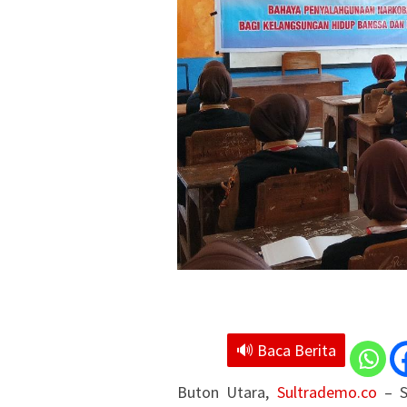
🔊 Baca Berita
Buton Utara,
Sultrademo.co
– S