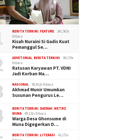
1
BERITA TERKINI
,
FEATURE
241,582x
Dibaca
Kisah Nuraini Si Gadis Kuat
Pemanggul Se…
2
ADVETORIAL
,
BERITA TERKINI
99,170x
Dibaca
Ratusan Karyawan PT. VDNI
Jadi Korban Ma…
3
NASIONAL
50,412x Dibaca
Akhmad Munir Umumkan
Susunan Pengurus Le…
4
BERITA TERKINI
,
DAERAH
,
METRO
,
MUNA
49,131x Dibaca
Warga Desa Ghonsume di
Muna Digegerkan D…
BERITA TERKINI
,
LITERASI
45,171x
Dibaca