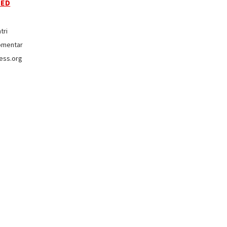
EED
tri
omentar
ess.org