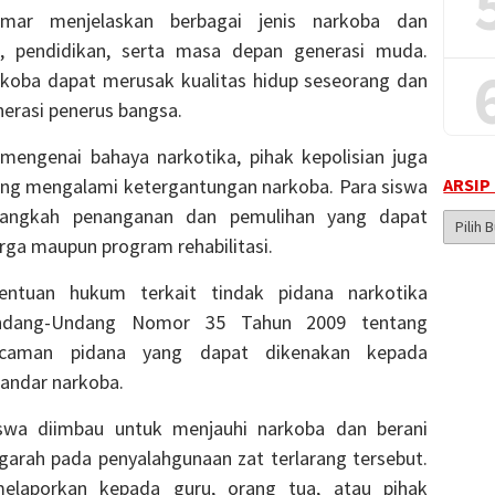
smar menjelaskan berbagai jenis narkoba dan
, pendidikan, serta masa depan generasi muda.
rkoba dapat merusak kualitas hidup seseorang dan
rasi penerus bangsa.
ngenai bahaya narkotika, pihak kepolisian juga
ARSIP
yang mengalami ketergantungan narkoba. Para siswa
langkah penanganan dan pemulihan yang dapat
Arsip
rga maupun program rehabilitasi.
Berita
ntuan hukum terkait tindak pidana narkotika
ndang-Undang Nomor 35 Tahun 2009 tentang
ancaman pidana yang dapat dikenakan kepada
bandar narkoba.
swa diimbau untuk menjauhi narkoba dan berani
arah pada penyalahgunaan zat terlarang tersebut.
elaporkan kepada guru, orang tua, atau pihak