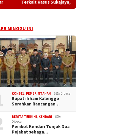
Kasus Sukajaya, Kanwil Kementerian HAM Jabar ‎Dorong Penyelesa
ER MINGGU INI
1
KONSEL
,
PEMERINTAHAN
655x Dibaca
Bupati Irham Kalenggo
Serahkan Rancangan…
2
BERITA TERKINI
,
KENDARI
629x
Dibaca
Pemkot Kendari Tunjuk Dua
Pejabat sebaga…