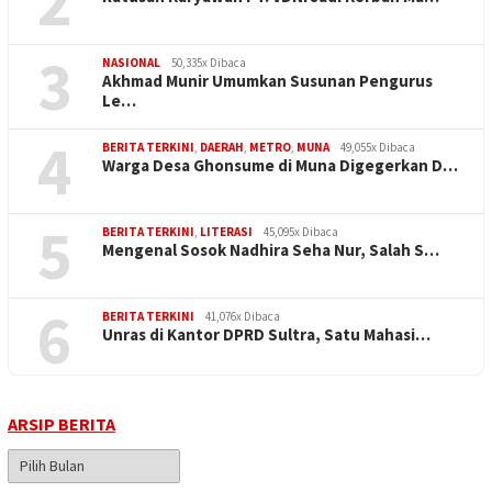
2
3
NASIONAL
50,335x Dibaca
Akhmad Munir Umumkan Susunan Pengurus
Le…
4
BERITA TERKINI
,
DAERAH
,
METRO
,
MUNA
49,055x Dibaca
Warga Desa Ghonsume di Muna Digegerkan D…
5
BERITA TERKINI
,
LITERASI
45,095x Dibaca
Mengenal Sosok Nadhira Seha Nur, Salah S…
6
BERITA TERKINI
41,076x Dibaca
Unras di Kantor DPRD Sultra, Satu Mahasi…
ARSIP BERITA
Arsip
Berita