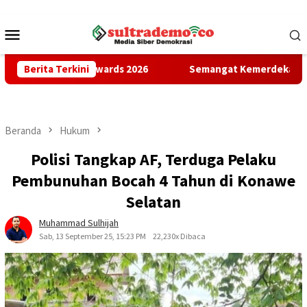
Loncat
ke
Menu
konten
Mobile
iktimur Awards 2026
Berita Terkini
Semangat Kemerdekaan, Pemkot Kenda
Beranda
Hukum
Polisi Tangkap AF, Terduga Pelaku
Pembunuhan Bocah 4 Tahun di Konawe
Selatan
Muhammad Sulhijah
Sab, 13 September 25, 15:23 PM
22,230x Dibaca