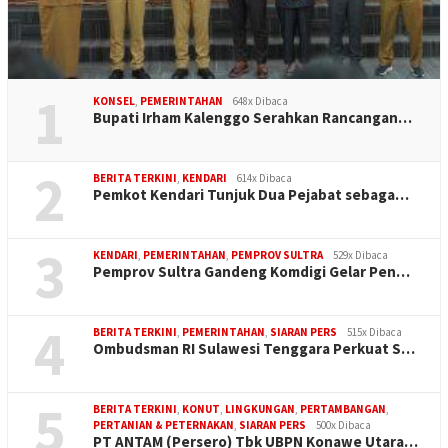
1
KONSEL
,
PEMERINTAHAN
648x Dibaca
Bupati Irham Kalenggo Serahkan Rancangan…
2
BERITA TERKINI
,
KENDARI
614x Dibaca
Pemkot Kendari Tunjuk Dua Pejabat sebaga…
3
KENDARI
,
PEMERINTAHAN
,
PEMPROV SULTRA
529x Dibaca
Pemprov Sultra Gandeng Komdigi Gelar Pen…
4
BERITA TERKINI
,
PEMERINTAHAN
,
SIARAN PERS
515x Dibaca
Ombudsman RI Sulawesi Tenggara Perkuat S…
5
BERITA TERKINI
,
KONUT
,
LINGKUNGAN
,
PERTAMBANGAN
,
PERTANIAN & PETERNAKAN
,
SIARAN PERS
500x Dibaca
PT ANTAM (Persero) Tbk UBPN Konawe Utara…