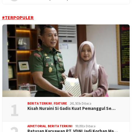
#TERPOPULER
1
BERITA TERKINI
,
FEATURE
241,503x Dibaca
Kisah Nuraini Si Gadis Kuat Pemanggul Se…
ADVETORIAL
,
BERITA TERKINI
99,091x Dibaca
Ratusan Karyawan PT. VDNI Jadi Korban Ma…