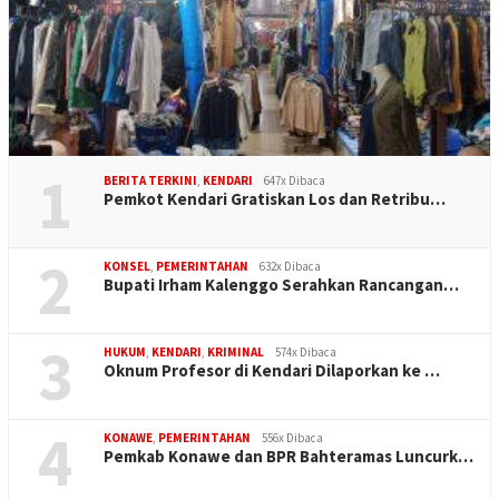
1
BERITA TERKINI
,
KENDARI
647x Dibaca
Pemkot Kendari Gratiskan Los dan Retribu…
2
KONSEL
,
PEMERINTAHAN
632x Dibaca
Bupati Irham Kalenggo Serahkan Rancangan…
3
HUKUM
,
KENDARI
,
KRIMINAL
574x Dibaca
Oknum Profesor di Kendari Dilaporkan ke …
4
KONAWE
,
PEMERINTAHAN
556x Dibaca
Pemkab Konawe dan BPR Bahteramas Luncurk…