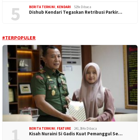
5
BERITA TERKINI
,
KENDARI
529x Dibaca
Dishub Kendari Tegaskan Retribusi Parkir…
#TERPOPULER
1
BERITA TERKINI
,
FEATURE
241,384x Dibaca
Kisah Nuraini Si Gadis Kuat Pemanggul Se…