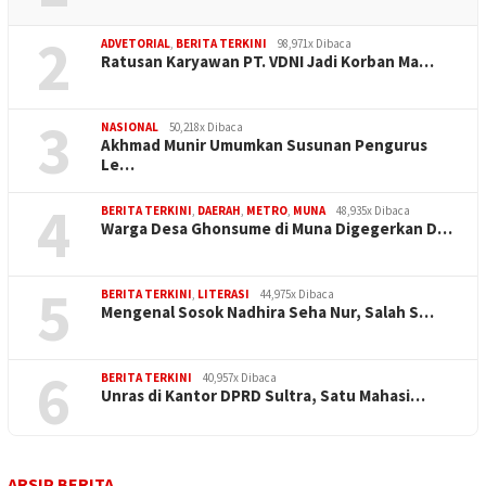
2
ADVETORIAL
,
BERITA TERKINI
98,971x Dibaca
Ratusan Karyawan PT. VDNI Jadi Korban Ma…
3
NASIONAL
50,218x Dibaca
Akhmad Munir Umumkan Susunan Pengurus
Le…
4
BERITA TERKINI
,
DAERAH
,
METRO
,
MUNA
48,935x Dibaca
Warga Desa Ghonsume di Muna Digegerkan D…
5
BERITA TERKINI
,
LITERASI
44,975x Dibaca
Mengenal Sosok Nadhira Seha Nur, Salah S…
6
BERITA TERKINI
40,957x Dibaca
Unras di Kantor DPRD Sultra, Satu Mahasi…
ARSIP BERITA