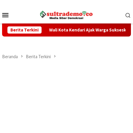
Loncat
ke
Menu
konten
Mobile
 TPPO
Berita Terkini
Wali Kota Kendari Ajak Warga Sukseskan Sensus Eko
Beranda
Berita Terkini