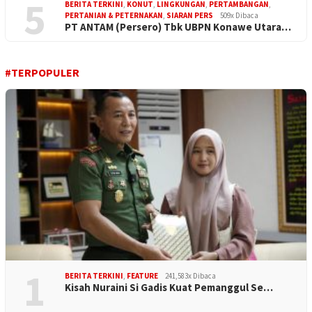
5
BERITA TERKINI
,
KONUT
,
LINGKUNGAN
,
PERTAMBANGAN
,
PERTANIAN & PETERNAKAN
,
SIARAN PERS
509x Dibaca
PT ANTAM (Persero) Tbk UBPN Konawe Utara…
#TERPOPULER
1
BERITA TERKINI
,
FEATURE
241,583x Dibaca
Kisah Nuraini Si Gadis Kuat Pemanggul Se…