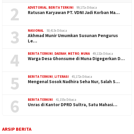
2
ADVETORIAL
,
BERITA TERKINI
99,171x Dibaca
Ratusan Karyawan PT. VDNI Jadi Korban Ma…
3
NASIONAL
50,413x Dibaca
Akhmad Munir Umumkan Susunan Pengurus
Le…
4
BERITA TERKINI
,
DAERAH
,
METRO
,
MUNA
49,132x Dibaca
Warga Desa Ghonsume di Muna Digegerkan D…
5
BERITA TERKINI
,
LITERASI
45,172x Dibaca
Mengenal Sosok Nadhira Seha Nur, Salah S…
6
BERITA TERKINI
41,155x Dibaca
Unras di Kantor DPRD Sultra, Satu Mahasi…
ARSIP BERITA