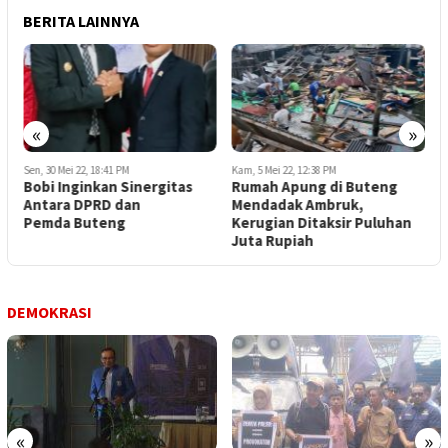
BERITA LAINNYA
«
»
Sen, 30 Mei 22, 18:41 PM
Kam, 5 Mei 22, 12:38 PM
S
Bobi Inginkan Sinergitas
Rumah Apung di Buteng
A
Antara DPRD dan
Mendadak Ambruk,
D
Pemda Buteng
Kerugian Ditaksir Puluhan
Juta Rupiah
DEMOKRASI
«
»