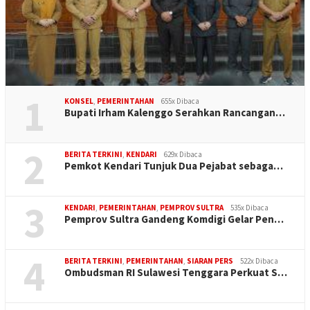
1
KONSEL
,
PEMERINTAHAN
655x Dibaca
Bupati Irham Kalenggo Serahkan Rancangan…
2
BERITA TERKINI
,
KENDARI
629x Dibaca
Pemkot Kendari Tunjuk Dua Pejabat sebaga…
3
KENDARI
,
PEMERINTAHAN
,
PEMPROV SULTRA
535x Dibaca
Pemprov Sultra Gandeng Komdigi Gelar Pen…
4
BERITA TERKINI
,
PEMERINTAHAN
,
SIARAN PERS
522x Dibaca
Ombudsman RI Sulawesi Tenggara Perkuat S…