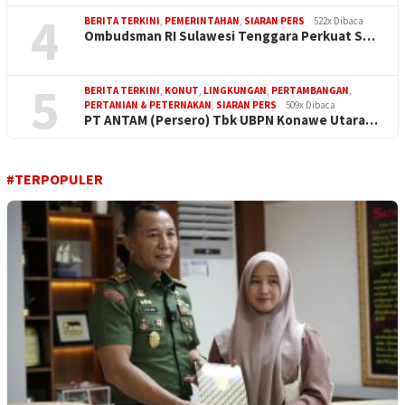
4
BERITA TERKINI
,
PEMERINTAHAN
,
SIARAN PERS
522x Dibaca
Ombudsman RI Sulawesi Tenggara Perkuat S…
5
BERITA TERKINI
,
KONUT
,
LINGKUNGAN
,
PERTAMBANGAN
,
PERTANIAN & PETERNAKAN
,
SIARAN PERS
509x Dibaca
PT ANTAM (Persero) Tbk UBPN Konawe Utara…
#TERPOPULER