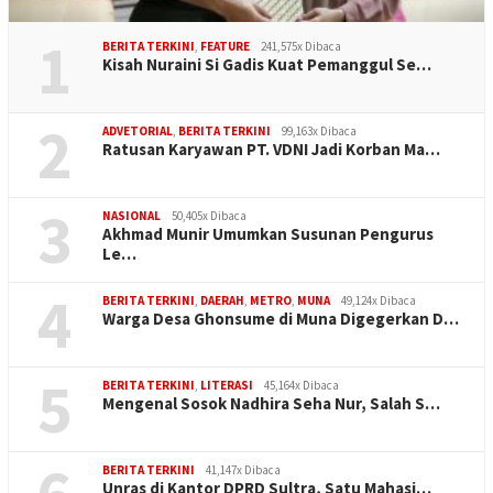
1
BERITA TERKINI
,
FEATURE
241,575x Dibaca
Kisah Nuraini Si Gadis Kuat Pemanggul Se…
2
ADVETORIAL
,
BERITA TERKINI
99,163x Dibaca
Ratusan Karyawan PT. VDNI Jadi Korban Ma…
3
NASIONAL
50,405x Dibaca
Akhmad Munir Umumkan Susunan Pengurus
Le…
4
BERITA TERKINI
,
DAERAH
,
METRO
,
MUNA
49,124x Dibaca
Warga Desa Ghonsume di Muna Digegerkan D…
5
BERITA TERKINI
,
LITERASI
45,164x Dibaca
Mengenal Sosok Nadhira Seha Nur, Salah S…
BERITA TERKINI
41,147x Dibaca
Unras di Kantor DPRD Sultra, Satu Mahasi…