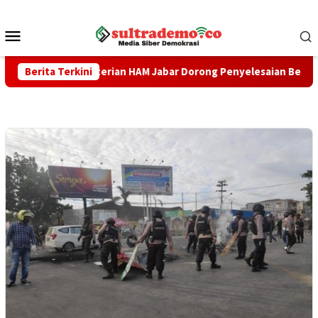
Loncat
ke
Menu
konten
Mobile
wil Kementerian HAM Jabar ‎Dorong Penyelesaian Berkeadilan
Berita Terkini