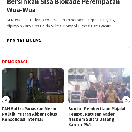
Bersihkan Sisa Blokade Perempatan
Wua-Wua
KENDARI, sultrademo.co – Sejumlah personel kepolisian yang
dipimpin Karo Ops Polda Sultra, Kompol Tumpal Damayanus
….
BERITA LAINNYA
DEMOKRASI
«
»
PAN Sultra Panaskan Mesin
Buntut Pemberitaan Majalah
Politik, Yusran Akbar Fokus
Tempo, Ratusan Kader
Konsolidasi Internal
NasDem Sultra Datangi
Kantor PWI