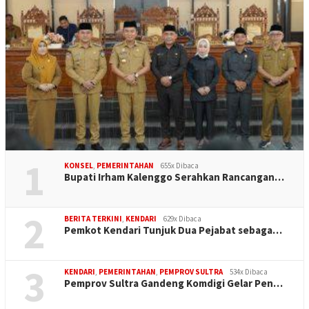
1
KONSEL
,
PEMERINTAHAN
655x Dibaca
Bupati Irham Kalenggo Serahkan Rancangan…
2
BERITA TERKINI
,
KENDARI
629x Dibaca
Pemkot Kendari Tunjuk Dua Pejabat sebaga…
3
KENDARI
,
PEMERINTAHAN
,
PEMPROV SULTRA
534x Dibaca
Pemprov Sultra Gandeng Komdigi Gelar Pen…