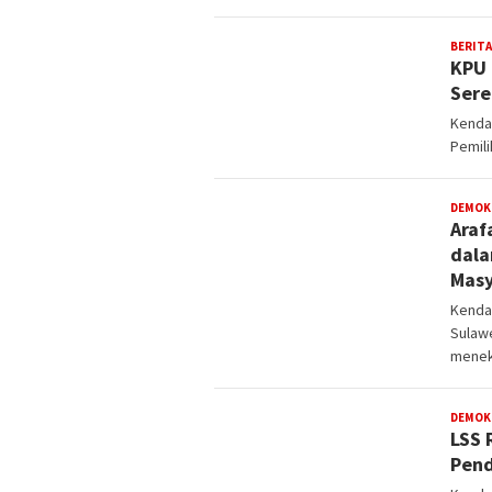
BERITA
KPU 
Sere
Kenda
Pemili
DEMOK
Araf
dala
Masy
Kendar
Sulawe
mene
DEMOK
LSS 
Pend