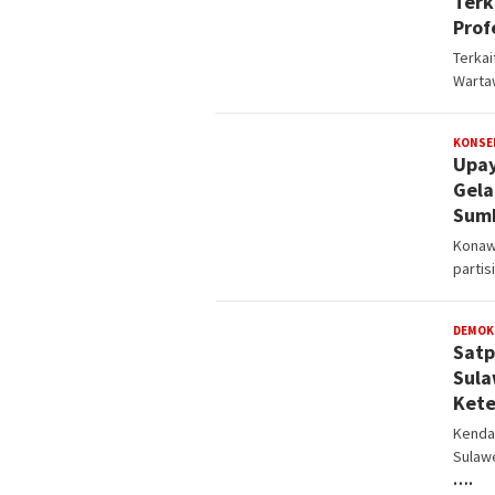
Terk
Prof
Terkai
Warta
KONSE
Upay
Gela
Sum
Konaw
partis
DEMOK
Satp
Sula
Kete
Kendar
Sulaw
….