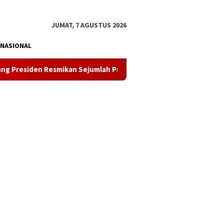
tutup
JUMAT, 7 AGUSTUS 2026
NASIONAL
smikan Sejumlah Proyek Strategis Nasional
Pemkab Kon