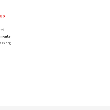
EED
tri
omentar
ess.org