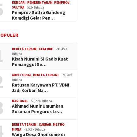
5
KENDARI
,
PEMERINTAHAN
,
PEMPROV
SULTRA
522x Dibaca
Pemprov Sultra Gandeng
an Prabowo–Gibran
Profesionalisme VS
PAN Sul
Komdigi Gelar Pen…
Aksi Sosial di Langara,
Kedekatan
Politik,
hkan HUT Konawe
Konsolid
auan
POPULER
1
BERITA TERKINI
,
FEATURE
241,456x
Dibaca
Kisah Nuraini Si Gadis Kuat
Pemanggul Se…
2
ADVETORIAL
,
BERITA TERKINI
99,044x
Dibaca
Ratusan Karyawan PT. VDNI
Jadi Korban Ma…
3
NASIONAL
50,289x Dibaca
Akhmad Munir Umumkan
Susunan Pengurus Le…
4
BERITA TERKINI
,
DAERAH
,
METRO
,
MUNA
49,008x Dibaca
Warga Desa Ghonsume di