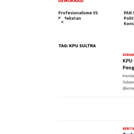
DEMOKRASI
fesionalisme VS
PAN Sultra Panaskan Mesin
Bunt
dekatan
Politik, Yusran Akbar Fokus
Temp
«
Konsolidasi Internal
NasD
Kant
TAG:
KPU SULTRA
KENDA
KPU 
Peng
Kendar
Sulaw
(Bimt
BERITA