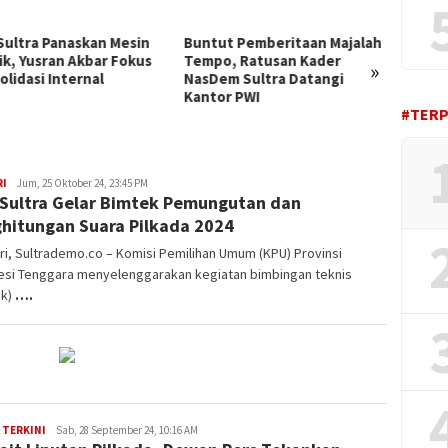
ut Pemberitaan Majalah
Ganjar Pranowo Ingatkan
Relaw
o, Ratusan Kader
Kader PDI-P Sultra: Menang
Gelar 
»
em Sultra Datangi
Pemilu Saja Tidak Cukup,
Meria
or PWI
Urus Rakyat Itu Utama
Kepul
#TER
RI
Wahyudin
Jum, 25 Oktober 24, 23:45 PM
Sultra Gelar Bimtek Pemungutan dan
Wahid
hitungan Suara Pilkada 2024
i, Sultrademo.co – Komisi Pemilihan Umum (KPU) Provinsi
esi Tenggara menyelenggarakan kegiatan bimbingan teknis
ek)
….
 TERKINI
Admin
Sab, 28 September 24, 10:16 AM
Sultrademo