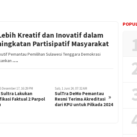
POPUL
ebih Kreatif dan Inovatif dalam
ingkatan Partisipatif Masyarakat
ekutif Pemantau Pemilihan Sulawesi Tenggara Demokrasi
ekankan
….
 Juni 24, 07:32 AM
Kam, 25 Agustus 22, 06:46 AM
Sab, 7 Januar
Tra DeMo Pemantau
Verifikasi Administrasi
661 Pese
»
i Terima Akreditasi
Dokumen Persyaratan
CAT PPS 
 KPU untuk Pilkada 2024
Keanggotaan Partai Politik
Libatkan
Calon Peserta Pemilu di
Kecamata
Sultra Tuntas