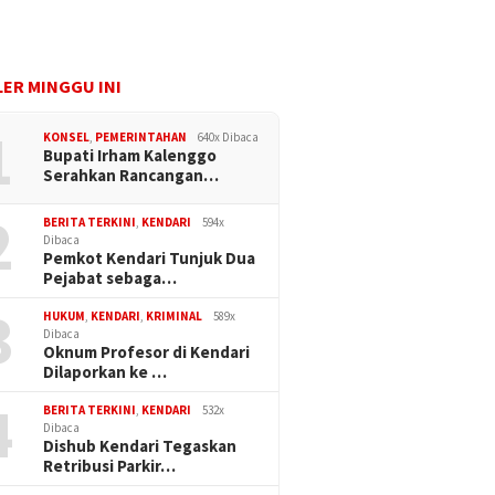
ER MINGGU INI
1
KONSEL
,
PEMERINTAHAN
640x Dibaca
Bupati Irham Kalenggo
Serahkan Rancangan…
2
BERITA TERKINI
,
KENDARI
594x
Dibaca
Pemkot Kendari Tunjuk Dua
Pejabat sebaga…
3
HUKUM
,
KENDARI
,
KRIMINAL
589x
i 23, 09:36 AM
Kam, 31 Agustus 17, 13:35 PM
Kam, 1 April 21, 21:0
Dibaca
rta Ikut Seleksi
Kegiatan KPU Dapat
KPU Sultra Ra
Oknum Profesor di Kendari
Pemilu 2024, KPU
Dipantau lewat Aplikasi
dalam Penyu
Dilaporkan ke …
 Komisioner Dari 3
“Siparmas”
Keuangan Ta
n di Kendari
4
BERITA TERKINI
,
KENDARI
532x
Dibaca
Dishub Kendari Tegaskan
Retribusi Parkir…