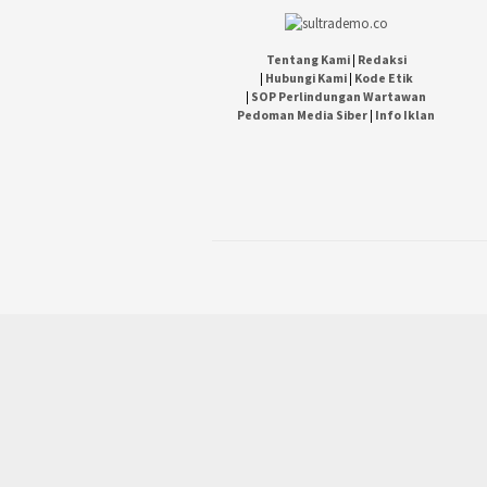
Tentang Kami
|
Redaksi
|
Hubungi Kami
|
Kode Etik
|
SOP Perlindungan Wartawan
Pedoman Media Siber
|
Info Iklan