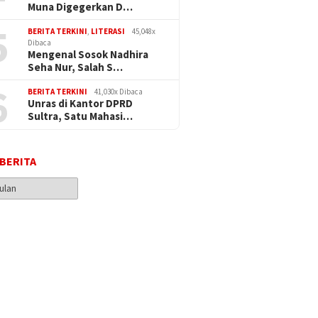
Muna Digegerkan D…
5
BERITA TERKINI
,
LITERASI
45,048x
Dibaca
Mengenal Sosok Nadhira
Seha Nur, Salah S…
6
BERITA TERKINI
41,030x Dibaca
Unras di Kantor DPRD
Sultra, Satu Mahasi…
 BERITA