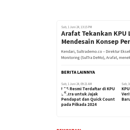
Sab, 1 Juni 24, 13:15 PM
Arafat Tekankan KPU L
Mendesain Konsep Pen
Kendari, Sultrademo.co – Direktur Eks
Monitoring (SulTra DeMo), Arafat, men
BERITA LAINNYA
Sab, 1 Juni 24, 09:21 AM
Sab, 16 Desember 17, 16:29 PM
Sab, 1
LSS Resmi Terdaftar di KPU
KPU Sultra Lakukan
Sul
«
Sultra untuk Jajak
Verifikasi Faktual 2 Parpol
Resm
Pendapat dan Quick Count
Baru
dari
pada Pilkada 2024