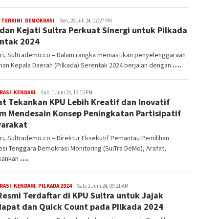
 TERKINI
,
DEMOKRASI
Muhammad
Sen, 29 Juli 24, 17:27 PM
dan Kejati Sultra Perkuat Sinergi untuk Pilkada
Sulhijah
ntak 2024
ri, Sultrademo.co – Dalam rangka memastikan penyelenggaraan
han Kepala Daerah (Pilkada) Serentak 2024 berjalan dengan
….
RASI
,
KENDARI
admin
Sab, 1 Juni 24, 13:15 PM
at Tekankan KPU Lebih Kreatif dan Inovatif
sultrademo
m Mendesain Konsep Peningkatan Partisipatif
arakat
i, Sultrademo.co – Direktur Eksekutif Pemantau Pemilihan
si Tenggara Demokrasi Monitoring (SulTra DeMo), Arafat,
kankan
….
RASI
,
KENDARI
,
PILKADA 2024
admin
Sab, 1 Juni 24, 09:21 AM
Resmi Terdaftar di KPU Sultra untuk Jajak
sultrademo
apat dan Quick Count pada Pilkada 2024