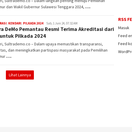
i, Sultrademo.co – Dalam langkah penting menuju Pemilihan
nur dan Wakil Gubernur Sulawesi Tenggara 2024,
….
RSS F
RASI
,
KENDARI
,
PILKADA 2024
admin
Sab, 1 Juni 24, 07:32 AM
Masuk
ra DeMo Pemantau Resmi Terima Akreditasi dari
sultrademo
untuk Pilkada 2024
Feed en
Feed k
ri, Sultrademo.co – Dalam upaya memastikan transparansi,
itas, dan meningkatkan partispasi masyarakat pada Pemilihan
WordPr
nur
….
Lihat Lainnya