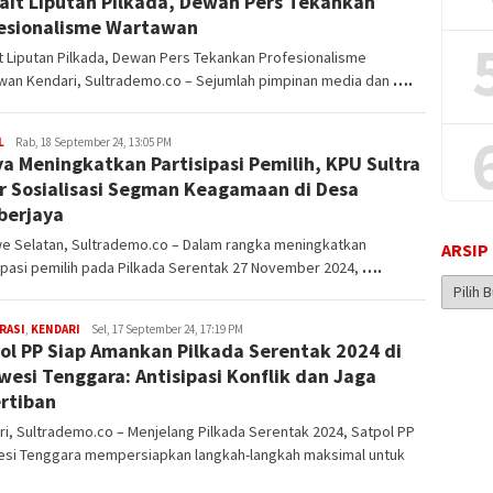
ait Liputan Pilkada, Dewan Pers Tekankan
esionalisme Wartawan
t Liputan Pilkada, Dewan Pers Tekankan Profesionalisme
wan Kendari, Sultrademo.co – Sejumlah pimpinan media dan
….
L
admin
Rab, 18 September 24, 13:05 PM
a Meningkatkan Partisipasi Pemilih, KPU Sultra
sultrademo
r Sosialisasi Segman Keagamaan di Desa
berjaya
e Selatan, Sultrademo.co – Dalam rangka meningkatkan
ARSIP
ipasi pemilih pada Pilkada Serentak 27 November 2024,
….
Arsip
Berita
RASI
,
KENDARI
Muhammad
Sel, 17 September 24, 17:19 PM
ol PP Siap Amankan Pilkada Serentak 2024 di
Sulhijah
wesi Tenggara: Antisipasi Konflik dan Jaga
rtiban
i, Sultrademo.co – Menjelang Pilkada Serentak 2024, Satpol PP
esi Tenggara mempersiapkan langkah-langkah maksimal untuk