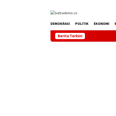
Loncat
tutup
ke
konten
DEMOKRASI
POLITIK
EKONOMI
Berita Terkini
Bupati