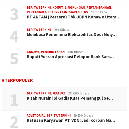
3
BERITA TERKINI
,
KONUT
,
LINGKUNGAN
,
PERTAMBANGAN
,
PERTANIAN & PETERNAKAN
,
SIARAN PERS
520x Dibaca
PT ANTAM (Persero) Tbk UBPN Konawe Utara…
4
BERITA TERKINI
494x Dibaca
Membaca Fenomena Elektabilitas Dedi Muly…
5
KONAWE
,
PEMERINTAHAN
404x Dibaca
Bupati Yusran Apresiasi Pelopor Bank Sam…
#TERPOPULER
1
BERITA TERKINI
,
FEATURE
241,688x Dibaca
Kisah Nuraini Si Gadis Kuat Pemanggul Se…
2
ADVETORIAL
,
BERITA TERKINI
99,274x Dibaca
Ratusan Karyawan PT. VDNI Jadi Korban Ma…