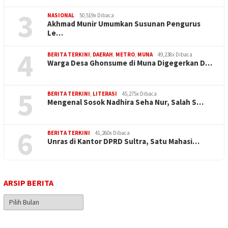
3
NASIONAL
50,519x Dibaca
Akhmad Munir Umumkan Susunan Pengurus
Le…
4
BERITA TERKINI
,
DAERAH
,
METRO
,
MUNA
49,238x Dibaca
Warga Desa Ghonsume di Muna Digegerkan D…
5
BERITA TERKINI
,
LITERASI
45,275x Dibaca
Mengenal Sosok Nadhira Seha Nur, Salah S…
6
BERITA TERKINI
41,260x Dibaca
Unras di Kantor DPRD Sultra, Satu Mahasi…
ARSIP BERITA
Arsip
Berita