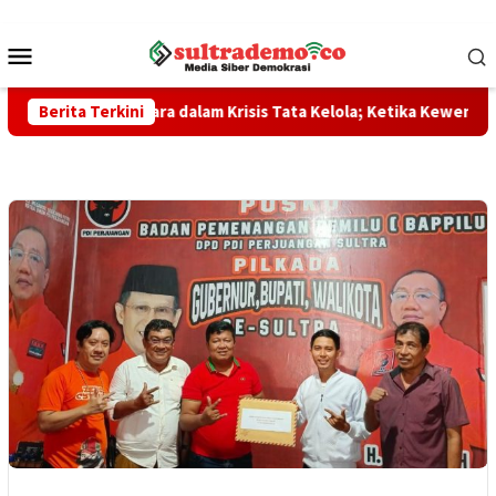
Loncat
ke
Menu
konten
Mobile
esi Tenggara dalam Krisis Tata Kelola; Ketika Kewenangan Ter
Berita Terkini