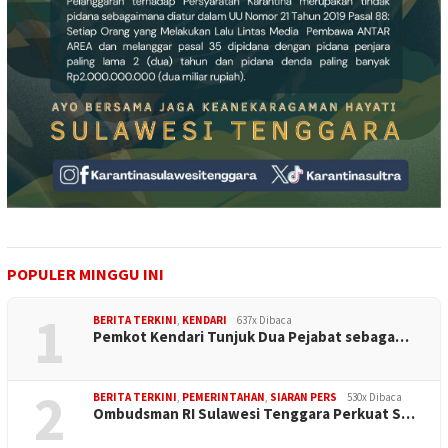
POPULER MINGGU INI
1
BERITA TERKINI
,
KENDARI
637x Dibaca
Pemkot Kendari Tunjuk Dua Pejabat sebaga…
2
BERITA TERKINI
,
PEMERINTAHAN
,
SIARAN PERS
530x Dibaca
Ombudsman RI Sulawesi Tenggara Perkuat S…