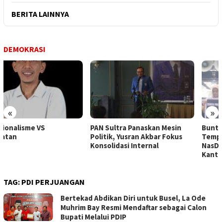
BERITA LAINNYA
DEMOKRASI
«
»
PAN Sultra Panaskan Mesin
Buntut Pemberitaan Majalah
Politik, Yusran Akbar Fokus
Tempo, Ratusan Kader
Konsolidasi Internal
NasDem Sultra Datangi
Kantor PWI
TAG:
PDI PERJUANGAN
Bertekad Abdikan Diri untuk Busel, La Ode
Muhrim Bay Resmi Mendaftar sebagai Calon
Bupati Melalui PDIP