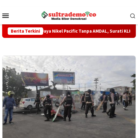
Loncat
ke
Menu
konten
Mobile
ring PT Jaya Nikel Pacific Tanpa AMDAL, Surati KLHK Minta Inspe
Berita Terkini