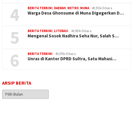
4
BERITA TERKINI
,
DAERAH
,
METRO
,
MUNA
48,953x Dibaca
Warga Desa Ghonsume di Muna Digegerkan D…
5
BERITA TERKINI
,
LITERASI
44,993x Dibaca
Mengenal Sosok Nadhira Seha Nur, Salah S…
6
BERITA TERKINI
40,976x Dibaca
Unras di Kantor DPRD Sultra, Satu Mahasi…
ARSIP BERITA
Arsip
Berita