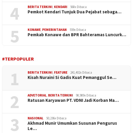
4
BERITA TERKINI
,
KENDARI
568x Dibaca
Pemkot Kendari Tunjuk Dua Pejabat sebaga…
5
KONAWE
,
PEMERINTAHAN
559x Dibaca
Pemkab Konawe dan BPR Bahteramas Luncurk…
#TERPOPULER
1
BERITA TERKINI
,
FEATURE
241,402x Dibaca
Kisah Nuraini Si Gadis Kuat Pemanggul Se…
2
ADVETORIAL
,
BERITA TERKINI
98,989x Dibaca
Ratusan Karyawan PT. VDNI Jadi Korban Ma…
3
NASIONAL
50,236x Dibaca
Akhmad Munir Umumkan Susunan Pengurus
Le…