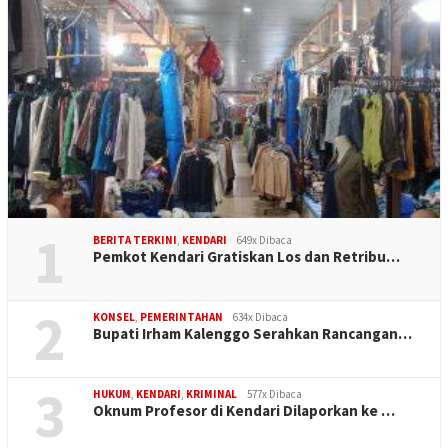
1
BERITA TERKINI
,
KENDARI
649x Dibaca
Pemkot Kendari Gratiskan Los dan Retribu…
2
KONSEL
,
PEMERINTAHAN
634x Dibaca
Bupati Irham Kalenggo Serahkan Rancangan…
3
HUKUM
,
KENDARI
,
KRIMINAL
577x Dibaca
Oknum Profesor di Kendari Dilaporkan ke …