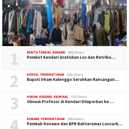
1
BERITA TERKINI
,
KENDARI
644x Dibaca
Pemkot Kendari Gratiskan Los dan Retribu…
2
KONSEL
,
PEMERINTAHAN
625x Dibaca
Bupati Irham Kalenggo Serahkan Rancangan…
3
HUKUM
,
KENDARI
,
KRIMINAL
572x Dibaca
Oknum Profesor di Kendari Dilaporkan ke …
4
KONAWE
,
PEMERINTAHAN
549x Dibaca
Pemkab Konawe dan BPR Bahteramas Luncurk…