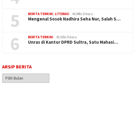
5
BERITA TERKINI
,
LITERASI
44,948x Dibaca
Mengenal Sosok Nadhira Seha Nur, Salah S…
6
BERITA TERKINI
40,929x Dibaca
Unras di Kantor DPRD Sultra, Satu Mahasi…
ARSIP BERITA
Arsip
Berita