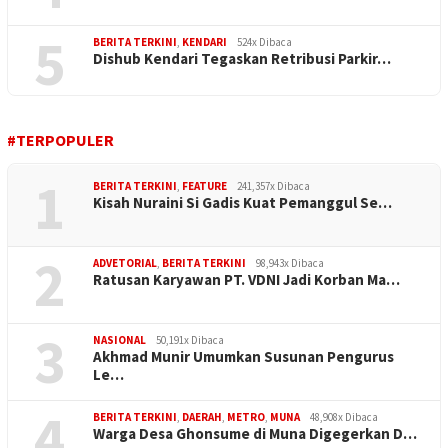
5
BERITA TERKINI
,
KENDARI
524x Dibaca
Dishub Kendari Tegaskan Retribusi Parkir…
#TERPOPULER
1
BERITA TERKINI
,
FEATURE
241,357x Dibaca
Kisah Nuraini Si Gadis Kuat Pemanggul Se…
2
ADVETORIAL
,
BERITA TERKINI
98,943x Dibaca
Ratusan Karyawan PT. VDNI Jadi Korban Ma…
3
NASIONAL
50,191x Dibaca
Akhmad Munir Umumkan Susunan Pengurus
Le…
4
BERITA TERKINI
,
DAERAH
,
METRO
,
MUNA
48,908x Dibaca
Warga Desa Ghonsume di Muna Digegerkan D…