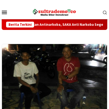
Loncat
ke
Menu
konten
Mobile
uat Gerakan Antinarkoba, SAKA Anti Narkoba Segera Dikukuhka
Berita Terkini