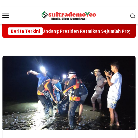
Loncat
ke
Menu
konten
Mobile
s Marine, Undang Presiden Resmikan Sejumlah Proyek Strategis 
Berita Terkini