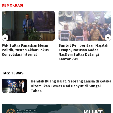
DEMOKRASI
«
»
PAN Sultra Panaskan Mesin
Buntut Pemberitaan Majalah
Politik, Yusran Akbar Fokus
Tempo, Ratusan Kader
Konsolidasi Internal
NasDem Sultra Datangi
Kantor PWI
TAG:
TEWAS
Hendak Buang Hajat, Seorang Lansia di Kolaka
Ditemukan Tewas Usai Hanyut di Sungai
Tahoa