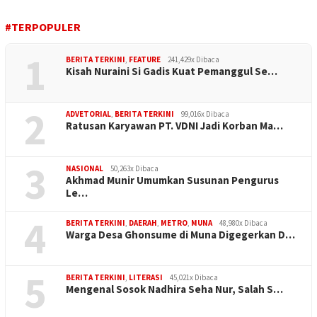
#TERPOPULER
1
BERITA TERKINI
,
FEATURE
241,429x Dibaca
Kisah Nuraini Si Gadis Kuat Pemanggul Se…
2
ADVETORIAL
,
BERITA TERKINI
99,016x Dibaca
Ratusan Karyawan PT. VDNI Jadi Korban Ma…
3
NASIONAL
50,263x Dibaca
Akhmad Munir Umumkan Susunan Pengurus
Le…
4
BERITA TERKINI
,
DAERAH
,
METRO
,
MUNA
48,980x Dibaca
Warga Desa Ghonsume di Muna Digegerkan D…
5
BERITA TERKINI
,
LITERASI
45,021x Dibaca
Mengenal Sosok Nadhira Seha Nur, Salah S…