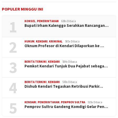
POPULER MINGGU INI
1
KONSEL
,
PEMERINTAHAN
638x Dibaca
Bupati Irham Kalenggo Serahkan Rancangan…
2
HUKUM
,
KENDARI
,
KRIMINAL
585x Dibaca
Oknum Profesor di Kendari Dilaporkan ke …
3
BERITA TERKINI
,
KENDARI
584x Dibaca
Pemkot Kendari Tunjuk Dua Pejabat sebaga…
4
BERITA TERKINI
,
KENDARI
530x Dibaca
Dishub Kendari Tegaskan Retribusi Parkir…
5
KENDARI
,
PEMERINTAHAN
,
PEMPROV SULTRA
519x Dibaca
Pemprov Sultra Gandeng Komdigi Gelar Pen…