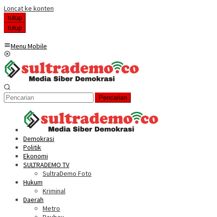
Loncat ke konten
tutup
tutup
Menu Mobile
Pencarian
Demokrasi
Politik
Ekonomi
SULTRADEMO TV
SultraDemo Foto
Hukum
Kriminal
Daerah
Metro