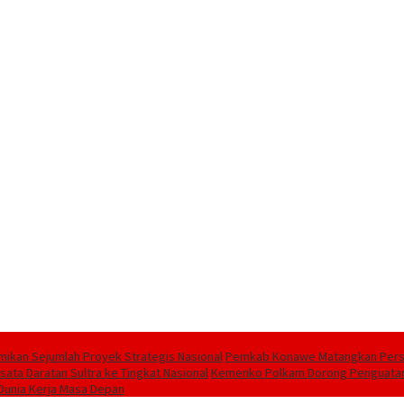
ikan Sejumlah Proyek Strategis Nasional
Pemkab Konawe Matangkan Persia
ata Daratan Sultra ke Tingkat Nasional
Kemenko Polkam Dorong Penguatan P
 Dunia Kerja Masa Depan