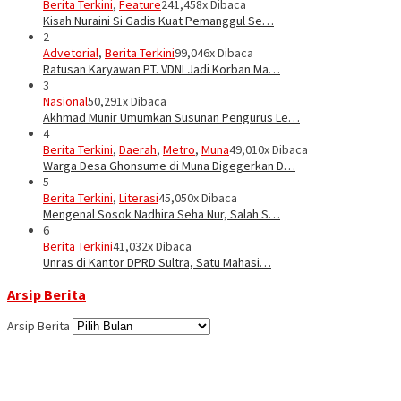
Berita Terkini
,
Feature
241,458x Dibaca
Kisah Nuraini Si Gadis Kuat Pemanggul Se…
2
Advetorial
,
Berita Terkini
99,046x Dibaca
Ratusan Karyawan PT. VDNI Jadi Korban Ma…
3
Nasional
50,291x Dibaca
Akhmad Munir Umumkan Susunan Pengurus Le…
4
Berita Terkini
,
Daerah
,
Metro
,
Muna
49,010x Dibaca
Warga Desa Ghonsume di Muna Digegerkan D…
5
Berita Terkini
,
Literasi
45,050x Dibaca
Mengenal Sosok Nadhira Seha Nur, Salah S…
6
Berita Terkini
41,032x Dibaca
Unras di Kantor DPRD Sultra, Satu Mahasi…
Arsip Berita
Arsip Berita