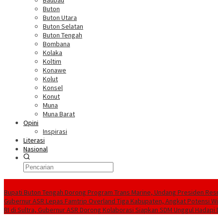
Baubau
Buton
Buton Utara
Buton Selatan
Buton Tengah
Bombana
Kolaka
Koltim
Konawe
Kolut
Konsel
Konut
Muna
Muna Barat
Opini
Inspirasi
Literasi
Nasional
Berita Terkini
Bupati Buton Tengah Dorong Program Trans Marine, Undang Presiden Resm
Gubernur ASR Lepas Famtrip Overland Tiga Kabupaten, Angkat Potensi Wis
RI di Sultra, Gubernur ASR Dorong Kolaborasi Siapkan SDM Unggul Hadapi