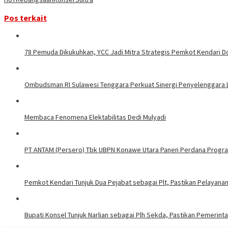
Pos terkait
78 Pemuda Dikukuhkan, YCC Jadi Mitra Strategis Pemkot Kendari 
Ombudsman RI Sulawesi Tenggara Perkuat Sinergi Penyelenggara La
Membaca Fenomena Elektabilitas Dedi Mulyadi
PT ANTAM (Persero) Tbk UBPN Konawe Utara Panen Perdana Progra
Pemkot Kendari Tunjuk Dua Pejabat sebagai Plt, Pastikan Pelayana
Bupati Konsel Tunjuk Narlian sebagai Plh Sekda, Pastikan Pemerint