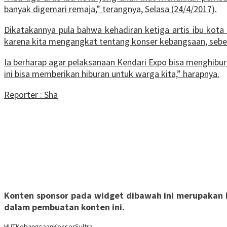
banyak digemari remaja,” terangnya, Selasa (24/4/2017).
Dikatakannya pula bahwa kehadiran ketiga artis ibu kot
karena kita mengangkat tentang konser kebangsaan, sebel
Ia berharap agar pelaksanaan Kendari Expo bisa menghibu
ini bisa memberikan hiburan untuk warga kita,” harapnya.
Reporter : Sha
Konten sponsor pada widget dibawah ini merupakan ko
dalam pembuatan konten ini.
HUT
Kebangsaan
Konser
Sultra