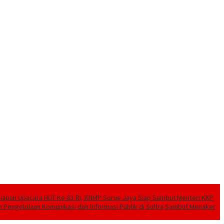
pan Upacara HUT Ke-81 RI, KNMP Sorue Jaya Siap Sambut Menteri KKP
engelolaan Komunikasi dan Informasi Publik di Sultra
Sambut Menaker