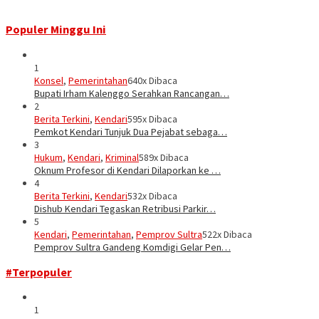
Populer Minggu Ini
1
Konsel
,
Pemerintahan
640x Dibaca
Bupati Irham Kalenggo Serahkan Rancangan…
2
Berita Terkini
,
Kendari
595x Dibaca
Pemkot Kendari Tunjuk Dua Pejabat sebaga…
3
Hukum
,
Kendari
,
Kriminal
589x Dibaca
Oknum Profesor di Kendari Dilaporkan ke …
4
Berita Terkini
,
Kendari
532x Dibaca
Dishub Kendari Tegaskan Retribusi Parkir…
5
Kendari
,
Pemerintahan
,
Pemprov Sultra
522x Dibaca
Pemprov Sultra Gandeng Komdigi Gelar Pen…
#Terpopuler
1