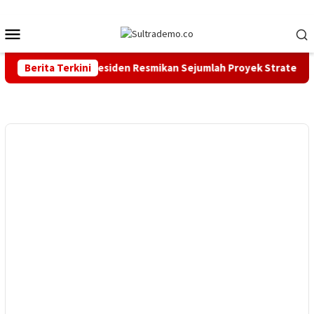
Loncat
ke
Menu
konten
Mobile
ne, Undang Presiden Resmikan Sejumlah Proyek Strategis Nasio
Berita Terkini