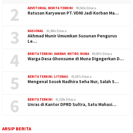
2
ADVETORIAL
,
BERITA TERKINI
99,043x Dibaca
Ratusan Karyawan PT. VDNI Jadi Korban Ma…
3
NASIONAL
50,288x Dibaca
Akhmad Munir Umumkan Susunan Pengurus
Le…
4
BERITA TERKINI
,
DAERAH
,
METRO
,
MUNA
49,007x Dibaca
Warga Desa Ghonsume di Muna Digegerkan D…
5
BERITA TERKINI
,
LITERASI
45,047x Dibaca
Mengenal Sosok Nadhira Seha Nur, Salah S…
6
BERITA TERKINI
41,029x Dibaca
Unras di Kantor DPRD Sultra, Satu Mahasi…
ARSIP BERITA