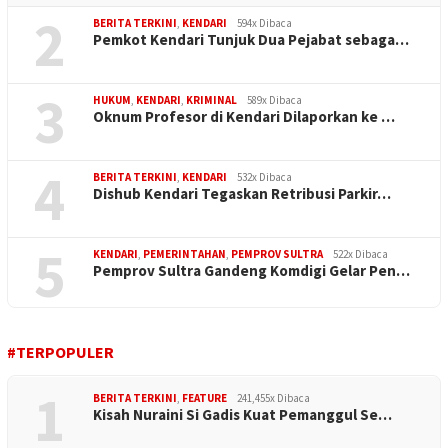
2
BERITA TERKINI
,
KENDARI
594x Dibaca
Pemkot Kendari Tunjuk Dua Pejabat sebaga…
3
HUKUM
,
KENDARI
,
KRIMINAL
589x Dibaca
Oknum Profesor di Kendari Dilaporkan ke …
4
BERITA TERKINI
,
KENDARI
532x Dibaca
Dishub Kendari Tegaskan Retribusi Parkir…
5
KENDARI
,
PEMERINTAHAN
,
PEMPROV SULTRA
522x Dibaca
Pemprov Sultra Gandeng Komdigi Gelar Pen…
#TERPOPULER
1
BERITA TERKINI
,
FEATURE
241,455x Dibaca
Kisah Nuraini Si Gadis Kuat Pemanggul Se…