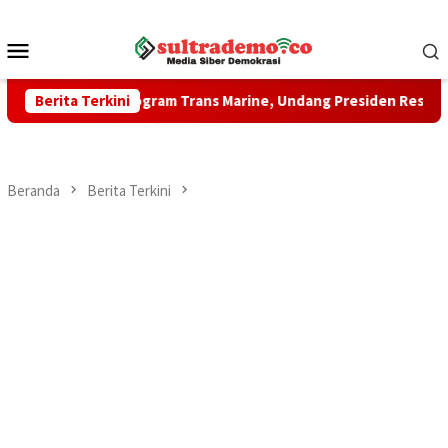
Loncat
ke
Menu
konten
Mobile
 Dorong Program Trans Marine, Undang Presiden Resmikan Sejum
Berita Terkini
Beranda
Berita Terkini