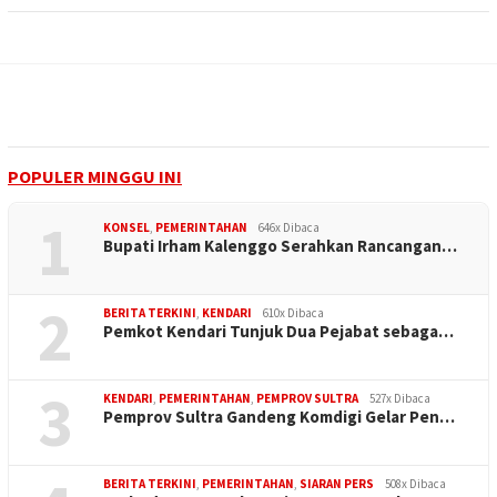
POPULER MINGGU INI
1
KONSEL
,
PEMERINTAHAN
646x Dibaca
Bupati Irham Kalenggo Serahkan Rancangan…
2
BERITA TERKINI
,
KENDARI
610x Dibaca
Pemkot Kendari Tunjuk Dua Pejabat sebaga…
3
KENDARI
,
PEMERINTAHAN
,
PEMPROV SULTRA
527x Dibaca
Pemprov Sultra Gandeng Komdigi Gelar Pen…
BERITA TERKINI
,
PEMERINTAHAN
,
SIARAN PERS
508x Dibaca