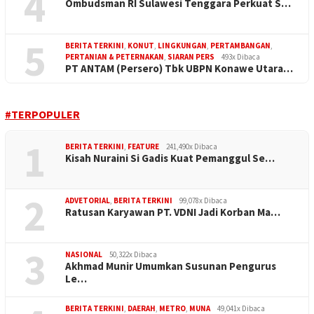
4
Ombudsman RI Sulawesi Tenggara Perkuat S…
5
BERITA TERKINI
,
KONUT
,
LINGKUNGAN
,
PERTAMBANGAN
,
PERTANIAN & PETERNAKAN
,
SIARAN PERS
493x Dibaca
PT ANTAM (Persero) Tbk UBPN Konawe Utara…
#TERPOPULER
1
BERITA TERKINI
,
FEATURE
241,490x Dibaca
Kisah Nuraini Si Gadis Kuat Pemanggul Se…
2
ADVETORIAL
,
BERITA TERKINI
99,078x Dibaca
Ratusan Karyawan PT. VDNI Jadi Korban Ma…
3
NASIONAL
50,322x Dibaca
Akhmad Munir Umumkan Susunan Pengurus
Le…
BERITA TERKINI
,
DAERAH
,
METRO
,
MUNA
49,041x Dibaca