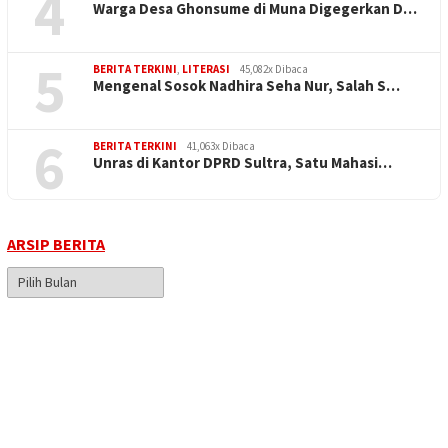
4
Warga Desa Ghonsume di Muna Digegerkan D…
5
BERITA TERKINI
,
LITERASI
45,082x Dibaca
Mengenal Sosok Nadhira Seha Nur, Salah S…
6
BERITA TERKINI
41,063x Dibaca
Unras di Kantor DPRD Sultra, Satu Mahasi…
ARSIP BERITA
Arsip
Berita