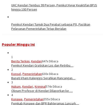
UHC Kendari Tembus 99 Persen, Pemkot Kejar Keaktifan BPJS
hingga 100 Persen
Pemkot Kendari Tunjuk Dua Pejabat sebagai Plt, Pastikan
Pelayanan Pemerintahan Tetap Berjalan
Populer Minggu Ini
1
Berita Terkini
,
Kendari
647x Dibaca
Pemkot Kendari Gratiskan Los dan Retribu…
2
Konsel
,
Pemerintahan
630x Dibaca
Bupati Irham Kalenggo Serahkan Rancangan…
3
Hukum
,
Kendari
,
Kriminal
574x Dibaca
Oknum Profesor di Kendari Dilaporkan ke …
4
Konawe
,
Pemerintahan
555x Dibaca
Pemkab Konawe dan BPR Bahteramas Luncurk…