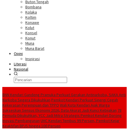
Buton Tengah
Bombana
Kolaka
Koltim
Konawe
Kolut
Konsel
Konut
Muna
Muna Barat
Opini
Inspirasi
Literasi
Nasional
Berita Terkini
BNN Kendari Gandeng Pramuka Perkuat Gerakan Antinarkoba, SAKA Anti
Narkoba Segera Dikukuhkan
Pemkot Kendari Perkuat Sinergi Cegah
Kekerasan Perempuan dan TPPO
Wali Kota Kendari Ajak Warga
Sukseskan Sensus Ekonomi 2026, Data Akurat Jadi Kunci Kebijakan
78
Pemuda Dikukuhkan, YCC Jadi Mitra Strategis Pemkot Kendari Dorong
Inovasi Pembangunan
UHC Kendari Tembus 99 Persen, Pemkot Kejar
Keaktifan BPJS hingga 100 Persen