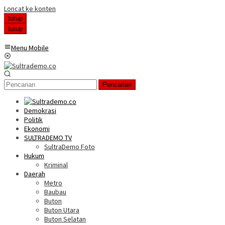
Loncat ke konten
tutup
tutup
Menu Mobile
Pencarian
Demokrasi
Politik
Ekonomi
SULTRADEMO TV
SultraDemo Foto
Hukum
Kriminal
Daerah
Metro
Baubau
Buton
Buton Utara
Buton Selatan