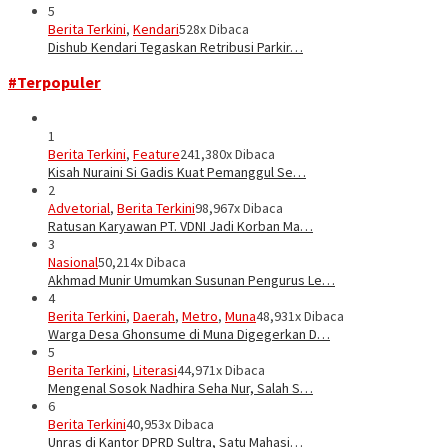
5
Berita Terkini
,
Kendari
528x Dibaca
Dishub Kendari Tegaskan Retribusi Parkir…
#Terpopuler
1
Berita Terkini
,
Feature
241,380x Dibaca
Kisah Nuraini Si Gadis Kuat Pemanggul Se…
2
Advetorial
,
Berita Terkini
98,967x Dibaca
Ratusan Karyawan PT. VDNI Jadi Korban Ma…
3
Nasional
50,214x Dibaca
Akhmad Munir Umumkan Susunan Pengurus Le…
4
Berita Terkini
,
Daerah
,
Metro
,
Muna
48,931x Dibaca
Warga Desa Ghonsume di Muna Digegerkan D…
5
Berita Terkini
,
Literasi
44,971x Dibaca
Mengenal Sosok Nadhira Seha Nur, Salah S…
6
Berita Terkini
40,953x Dibaca
Unras di Kantor DPRD Sultra, Satu Mahasi…