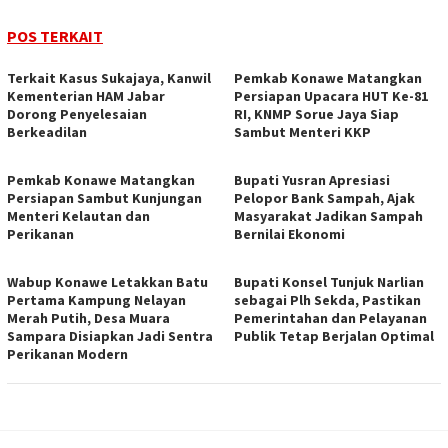
POS TERKAIT
‎Terkait Kasus Sukajaya, Kanwil
Pemkab Konawe Matangkan
Kementerian HAM Jabar
Persiapan Upacara HUT Ke-81
‎Dorong Penyelesaian
RI, KNMP Sorue Jaya Siap
Berkeadilan
Sambut Menteri KKP
Pemkab Konawe Matangkan
Bupati Yusran Apresiasi
Persiapan Sambut Kunjungan
Pelopor Bank Sampah, Ajak
Menteri Kelautan dan
Masyarakat Jadikan Sampah
Perikanan
Bernilai Ekonomi
Wabup Konawe Letakkan Batu
Bupati Konsel Tunjuk Narlian
Pertama Kampung Nelayan
sebagai Plh Sekda, Pastikan
Merah Putih, Desa Muara
Pemerintahan dan Pelayanan
Sampara Disiapkan Jadi Sentra
Publik Tetap Berjalan Optimal
Perikanan Modern