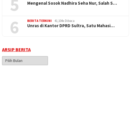
5
Mengenal Sosok Nadhira Seha Nur, Salah S…
6
BERITA TERKINI
41,104x Dibaca
Unras di Kantor DPRD Sultra, Satu Mahasi…
ARSIP BERITA
Arsip
Berita