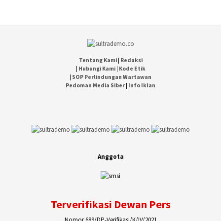
Tentang Kami
|
Redaksi
|
Hubungi Kami
|
Kode Etik
|
SOP Perlindungan Wartawan
Pedoman Media Siber
|
Info Iklan
Anggota
Terverifikasi Dewan Pers
Nomor 689/DP-Verifikasi/K/IV/2021