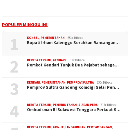
POPULER MINGGU INI
1
KONSEL
,
PEMERINTAHAN
651x Dibaca
Bupati Irham Kalenggo Serahkan Rancangan…
2
BERITA TERKINI
,
KENDARI
618x Dibaca
Pemkot Kendari Tunjuk Dua Pejabat sebaga…
3
KENDARI
,
PEMERINTAHAN
,
PEMPROV SULTRA
530x Dibaca
Pemprov Sultra Gandeng Komdigi Gelar Pen…
4
BERITA TERKINI
,
PEMERINTAHAN
,
SIARAN PERS
517x Dibaca
Ombudsman RI Sulawesi Tenggara Perkuat S…
BERITA TERKINI
,
KONUT
,
LINGKUNGAN
,
PERTAMBANGAN
,