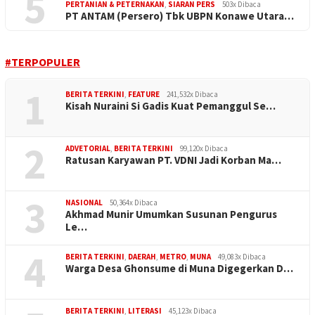
5
PERTANIAN & PETERNAKAN
,
SIARAN PERS
503x Dibaca
PT ANTAM (Persero) Tbk UBPN Konawe Utara…
#TERPOPULER
1
BERITA TERKINI
,
FEATURE
241,532x Dibaca
Kisah Nuraini Si Gadis Kuat Pemanggul Se…
2
ADVETORIAL
,
BERITA TERKINI
99,120x Dibaca
Ratusan Karyawan PT. VDNI Jadi Korban Ma…
3
NASIONAL
50,364x Dibaca
Akhmad Munir Umumkan Susunan Pengurus
Le…
4
BERITA TERKINI
,
DAERAH
,
METRO
,
MUNA
49,083x Dibaca
Warga Desa Ghonsume di Muna Digegerkan D…
BERITA TERKINI
,
LITERASI
45,123x Dibaca