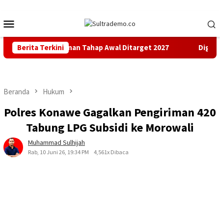
Loncat
ke
Menu
konten
Mobile
un, Pembangunan Tahap Awal Ditarget 2027
Berita Terkini
Digitalisasi
Beranda
Hukum
Polres Konawe Gagalkan Pengiriman 420
Tabung LPG Subsidi ke Morowali
Muhammad Sulhijah
Rab, 10 Juni 26, 19:34 PM
4,561x Dibaca