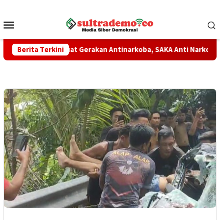
Loncat
ke
Menu
konten
Mobile
ramuka Perkuat Gerakan Antinarkoba, SAKA Anti Narkoba Seger
Berita Terkini