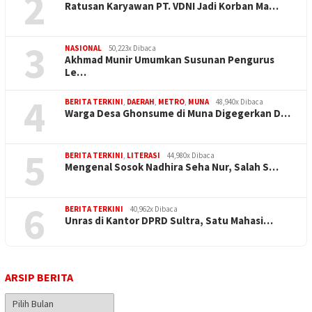
2
Ratusan Karyawan PT. VDNI Jadi Korban Ma…
3
NASIONAL
50,223x Dibaca
Akhmad Munir Umumkan Susunan Pengurus
Le…
4
BERITA TERKINI
,
DAERAH
,
METRO
,
MUNA
48,940x Dibaca
Warga Desa Ghonsume di Muna Digegerkan D…
5
BERITA TERKINI
,
LITERASI
44,980x Dibaca
Mengenal Sosok Nadhira Seha Nur, Salah S…
6
BERITA TERKINI
40,962x Dibaca
Unras di Kantor DPRD Sultra, Satu Mahasi…
ARSIP BERITA
Arsip