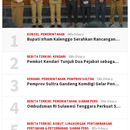
1
KONSEL
,
PEMERINTAHAN
645x Dibaca
Bupati Irham Kalenggo Serahkan Rancangan…
2
BERITA TERKINI
,
KENDARI
608x Dibaca
Pemkot Kendari Tunjuk Dua Pejabat sebaga…
3
KENDARI
,
PEMERINTAHAN
,
PEMPROV SULTRA
526x Dibaca
Pemprov Sultra Gandeng Komdigi Gelar Pen…
4
BERITA TERKINI
,
PEMERINTAHAN
,
SIARAN PERS
505x Dibaca
Ombudsman RI Sulawesi Tenggara Perkuat S…
5
BERITA TERKINI
,
KONUT
,
LINGKUNGAN
,
PERTAMBANGAN
,
PERTANIAN & PETERNAKAN
,
SIARAN PERS
491x Dibaca