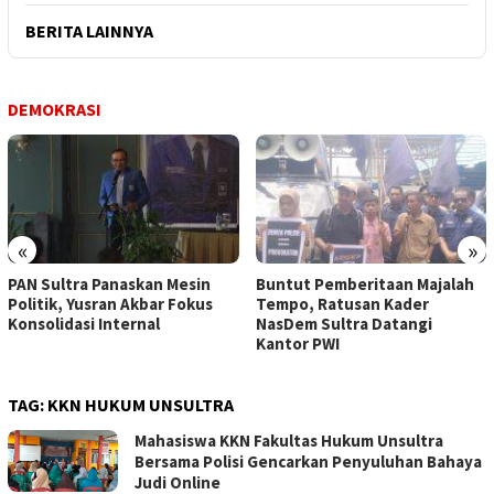
BERITA LAINNYA
DEMOKRASI
«
»
PAN Sultra Panaskan Mesin
Buntut Pemberitaan Majalah
Politik, Yusran Akbar Fokus
Tempo, Ratusan Kader
Konsolidasi Internal
NasDem Sultra Datangi
Kantor PWI
TAG:
KKN HUKUM UNSULTRA
Mahasiswa KKN Fakultas Hukum Unsultra
Bersama Polisi Gencarkan Penyuluhan Bahaya
Judi Online