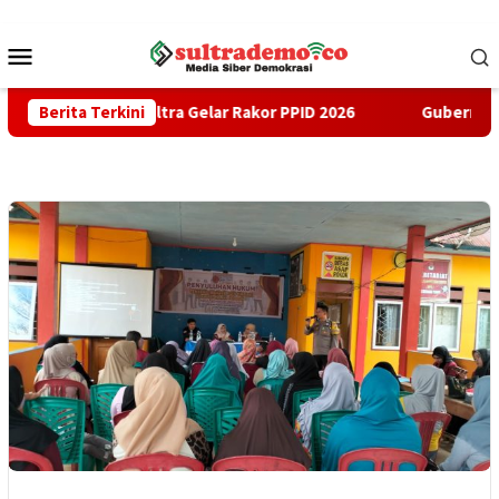
Loncat
ke
Menu
konten
Mobile
prov Sultra Gelar Rakor PPID 2026
Berita Terkini
Gubernur ASR Buka Su