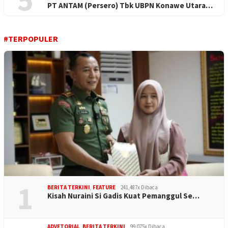
PT ANTAM (Persero) Tbk UBPN Konawe Utara…
#TERPOPULER
1
BERITA TERKINI
,
FEATURE
241,487x Dibaca
Kisah Nuraini Si Gadis Kuat Pemanggul Se…
ADVETORIAL
,
BERITA TERKINI
99,075x Dibaca