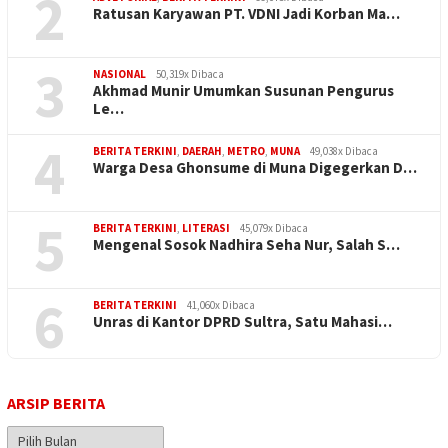
2
Ratusan Karyawan PT. VDNI Jadi Korban Ma…
3
NASIONAL
50,319x Dibaca
Akhmad Munir Umumkan Susunan Pengurus
Le…
4
BERITA TERKINI
,
DAERAH
,
METRO
,
MUNA
49,038x Dibaca
Warga Desa Ghonsume di Muna Digegerkan D…
5
BERITA TERKINI
,
LITERASI
45,079x Dibaca
Mengenal Sosok Nadhira Seha Nur, Salah S…
6
BERITA TERKINI
41,060x Dibaca
Unras di Kantor DPRD Sultra, Satu Mahasi…
ARSIP BERITA
Arsip