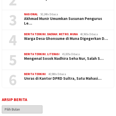
3
NASIONAL
50,248x Dibaca
Akhmad Munir Umumkan Susunan Pengurus
Le…
4
BERITA TERKINI
,
DAERAH
,
METRO
,
MUNA
48,965x Dibaca
Warga Desa Ghonsume di Muna Digegerkan D…
5
BERITA TERKINI
,
LITERASI
45,005x Dibaca
Mengenal Sosok Nadhira Seha Nur, Salah S…
6
BERITA TERKINI
40,988x Dibaca
Unras di Kantor DPRD Sultra, Satu Mahasi…
ARSIP BERITA
Arsip
Berita