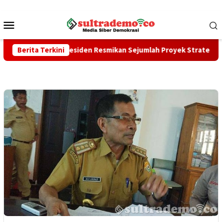
Loncat
ke
Menu
konten
Mobile
ndang Presiden Resmikan Sejumlah Proyek Strategis Nasional
Berita Terkini