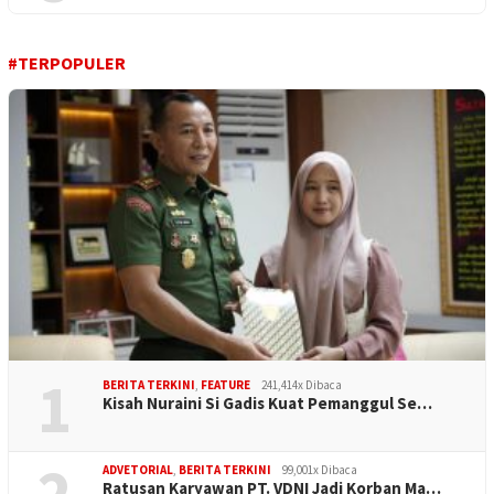
#TERPOPULER
1
BERITA TERKINI
,
FEATURE
241,414x Dibaca
Kisah Nuraini Si Gadis Kuat Pemanggul Se…
2
ADVETORIAL
,
BERITA TERKINI
99,001x Dibaca
Ratusan Karyawan PT. VDNI Jadi Korban Ma…