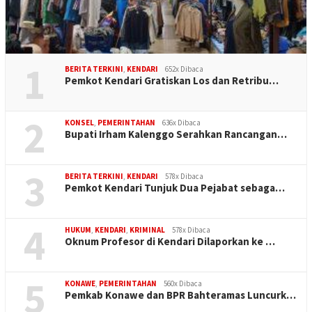
1
BERITA TERKINI
,
KENDARI
652x Dibaca
Pemkot Kendari Gratiskan Los dan Retribu…
2
KONSEL
,
PEMERINTAHAN
636x Dibaca
Bupati Irham Kalenggo Serahkan Rancangan…
3
BERITA TERKINI
,
KENDARI
578x Dibaca
Pemkot Kendari Tunjuk Dua Pejabat sebaga…
4
HUKUM
,
KENDARI
,
KRIMINAL
578x Dibaca
Oknum Profesor di Kendari Dilaporkan ke …
5
KONAWE
,
PEMERINTAHAN
560x Dibaca
Pemkab Konawe dan BPR Bahteramas Luncurk…