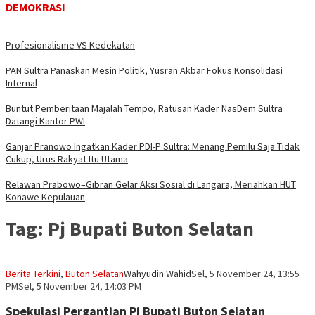
DEMOKRASI
Profesionalisme VS Kedekatan
PAN Sultra Panaskan Mesin Politik, Yusran Akbar Fokus Konsolidasi
Internal
Buntut Pemberitaan Majalah Tempo, Ratusan Kader NasDem Sultra
Datangi Kantor PWI
Ganjar Pranowo Ingatkan Kader PDI-P Sultra: Menang Pemilu Saja Tidak
Cukup, Urus Rakyat Itu Utama
Relawan Prabowo–Gibran Gelar Aksi Sosial di Langara, Meriahkan HUT
Konawe Kepulauan
Tag:
Pj Bupati Buton Selatan
Berita Terkini
,
Buton Selatan
Wahyudin Wahid
Sel, 5 November 24, 13:55
PM
Sel, 5 November 24, 14:03 PM
Spekulasi Pergantian Pj Bupati Buton Selatan