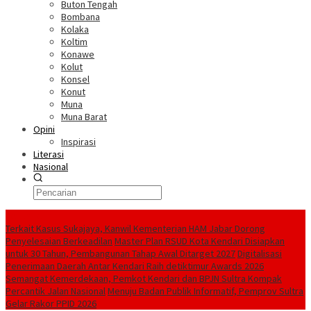
Buton Tengah
Bombana
Kolaka
Koltim
Konawe
Kolut
Konsel
Konut
Muna
Muna Barat
Opini
Inspirasi
Literasi
Nasional
Berita Terkini
‎Terkait Kasus Sukajaya, Kanwil Kementerian HAM Jabar ‎Dorong
Penyelesaian Berkeadilan
Master Plan RSUD Kota Kendari Disiapkan
untuk 30 Tahun, Pembangunan Tahap Awal Ditarget 2027
Digitalisasi
Penerimaan Daerah Antar Kendari Raih detiktimur Awards 2026
Semangat Kemerdekaan, Pemkot Kendari dan BPJN Sultra Kompak
Percantik Jalan Nasional
Menuju Badan Publik Informatif, Pemprov Sultra
Gelar Rakor PPID 2026