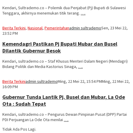
Kendari, Sultrademo.co – Polemik dua Penjabat (Pj) Bupati di Sulawesi
Tenggara, akhirnya menemukan titik terang.
….
Berita Terkini
,
Nasional
,
Pemerintahan
admin sultrademo
Sen, 23 Mei 22,
23:52 PM
Kemendagri Pastikan Pj Bupati Mubar dan Busel
Dilantik Gubernur Besok
Kendari, sultrademo.co – Staf Khusus Menteri Dalam Negeri (Mendagri)
Bidang Politik dan Media Kastorius Sinaga,
….
Berita Terkini
admin sultrademo
Ming, 22 Mei 22, 15:54 PM
Ming, 22 Mei 22,
16:09 PM
Gubernur Tunda Lantik Pj. Busel dan Mubar, La Ode
Ota : Sudah Tepat
Kendari, sultrademo.co – Pengurus Dewan Pimpinan Pusat (DPP) Partai
PDI Perjuangan La Ode Ota menilai
….
Tidak Ada Pos Lagi.