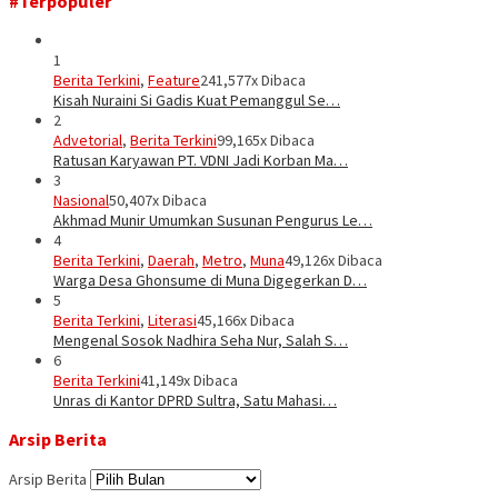
#Terpopuler
1
Berita Terkini
,
Feature
241,577x Dibaca
Kisah Nuraini Si Gadis Kuat Pemanggul Se…
2
Advetorial
,
Berita Terkini
99,165x Dibaca
Ratusan Karyawan PT. VDNI Jadi Korban Ma…
3
Nasional
50,407x Dibaca
Akhmad Munir Umumkan Susunan Pengurus Le…
4
Berita Terkini
,
Daerah
,
Metro
,
Muna
49,126x Dibaca
Warga Desa Ghonsume di Muna Digegerkan D…
5
Berita Terkini
,
Literasi
45,166x Dibaca
Mengenal Sosok Nadhira Seha Nur, Salah S…
6
Berita Terkini
41,149x Dibaca
Unras di Kantor DPRD Sultra, Satu Mahasi…
Arsip Berita
Arsip Berita