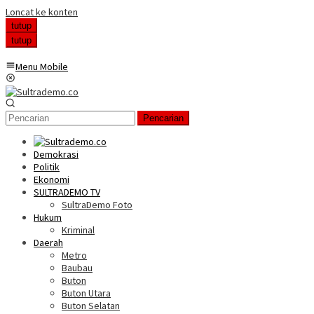
Loncat ke konten
tutup
tutup
Menu Mobile
Pencarian
Demokrasi
Politik
Ekonomi
SULTRADEMO TV
SultraDemo Foto
Hukum
Kriminal
Daerah
Metro
Baubau
Buton
Buton Utara
Buton Selatan