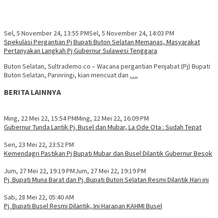
Sel, 5 November 24, 13:55 PM
Sel, 5 November 24, 14:03 PM
Spekulasi Pergantian Pj Bupati Buton Selatan Memanas, Masyarakat
Pertanyakan Langkah Pj Gubernur Sulawesi Tenggara
Buton Selatan, Sultrademo.co – Wacana pergantian Penjabat (Pj) Bupati
Buton Selatan, Parinringi, kian mencuat dan
….
BERITA LAINNYA
Ming, 22 Mei 22, 15:54 PM
Ming, 22 Mei 22, 16:09 PM
Gubernur Tunda Lantik Pj. Busel dan Mubar, La Ode Ota : Sudah Tepat
Sen, 23 Mei 22, 23:52 PM
Kemendagri Pastikan Pj Bupati Mubar dan Busel Dilantik Gubernur Besok
Jum, 27 Mei 22, 19:19 PM
Jum, 27 Mei 22, 19:19 PM
Pj. Bupati Muna Barat dan Pj. Bupati Buton Selatan Resmi Dilantik Hari ini
Sab, 28 Mei 22, 05:40 AM
Pj. Bupati Busel Resmi Dilantik, Ini Harapan KAHMI Busel