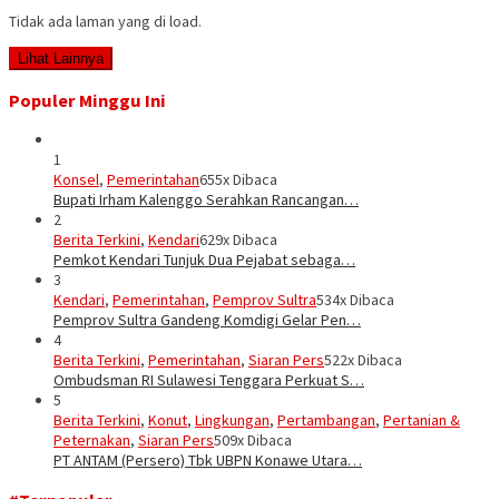
Tidak ada laman yang di load.
Lihat Lainnya
Populer Minggu Ini
1
Konsel
,
Pemerintahan
655x Dibaca
Bupati Irham Kalenggo Serahkan Rancangan…
2
Berita Terkini
,
Kendari
629x Dibaca
Pemkot Kendari Tunjuk Dua Pejabat sebaga…
3
Kendari
,
Pemerintahan
,
Pemprov Sultra
534x Dibaca
Pemprov Sultra Gandeng Komdigi Gelar Pen…
4
Berita Terkini
,
Pemerintahan
,
Siaran Pers
522x Dibaca
Ombudsman RI Sulawesi Tenggara Perkuat S…
5
Berita Terkini
,
Konut
,
Lingkungan
,
Pertambangan
,
Pertanian &
Peternakan
,
Siaran Pers
509x Dibaca
PT ANTAM (Persero) Tbk UBPN Konawe Utara…