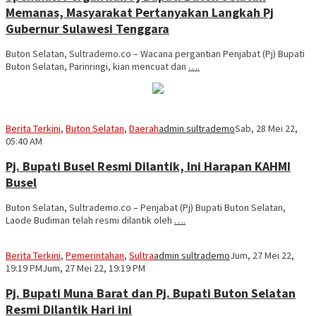
Memanas, Masyarakat Pertanyakan Langkah Pj
Gubernur Sulawesi Tenggara
Buton Selatan, Sultrademo.co – Wacana pergantian Penjabat (Pj) Bupati
Buton Selatan, Parinringi, kian mencuat dan
….
Berita Terkini
,
Buton Selatan
,
Daerah
admin sultrademo
Sab, 28 Mei 22,
05:40 AM
Pj. Bupati Busel Resmi Dilantik, Ini Harapan KAHMI
Busel
Buton Selatan, Sultrademo.co – Penjabat (Pj) Bupati Buton Selatan,
Laode Budiman telah resmi dilantik oleh
….
Berita Terkini
,
Pemerintahan
,
Sultra
admin sultrademo
Jum, 27 Mei 22,
19:19 PM
Jum, 27 Mei 22, 19:19 PM
Pj. Bupati Muna Barat dan Pj. Bupati Buton Selatan
Resmi Dilantik Hari ini