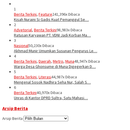
1
Berita Terkini
,
Feature
241,396x Dibaca
Kisah Nuraini Si Gadis Kuat Pemanggul Se…
2
Advetorial
,
Berita Terkini
98,983x Dibaca
Ratusan Karyawan PT. VDNI Jadi Korban Ma…
3
Nasional
50,230x Dibaca
Akhmad Munir Umumkan Susunan Pengurus Le…
4
Berita Terkini
,
Daerah
,
Metro
,
Muna
48,947x Dibaca
Warga Desa Ghonsume di Muna Digegerkan D…
5
Berita Terkini
,
Literasi
44,987x Dibaca
Mengenal Sosok Nadhira Seha Nur, Salah S…
6
Berita Terkini
40,970x Dibaca
Unras di Kantor DPRD Sultra, Satu Mahasi…
Arsip Berita
Arsip Berita