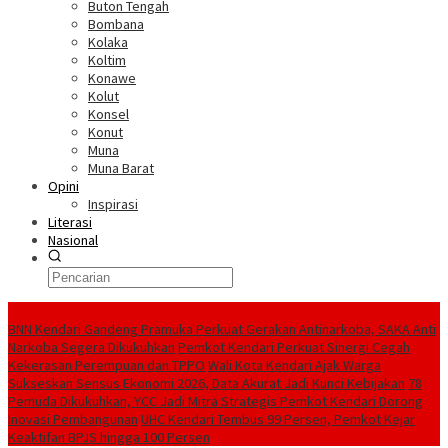
Buton Tengah
Bombana
Kolaka
Koltim
Konawe
Kolut
Konsel
Konut
Muna
Muna Barat
Opini
Inspirasi
Literasi
Nasional
Berita Terkini
BNN Kendari Gandeng Pramuka Perkuat Gerakan Antinarkoba, SAKA Anti
Narkoba Segera Dikukuhkan
Pemkot Kendari Perkuat Sinergi Cegah
Kekerasan Perempuan dan TPPO
Wali Kota Kendari Ajak Warga
Sukseskan Sensus Ekonomi 2026, Data Akurat Jadi Kunci Kebijakan
78
Pemuda Dikukuhkan, YCC Jadi Mitra Strategis Pemkot Kendari Dorong
Inovasi Pembangunan
UHC Kendari Tembus 99 Persen, Pemkot Kejar
Keaktifan BPJS hingga 100 Persen