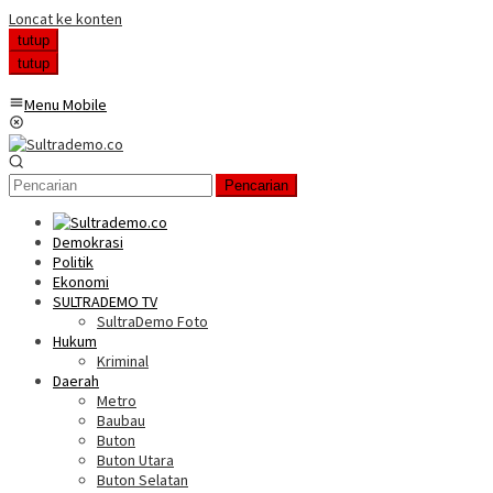
Loncat ke konten
tutup
tutup
Menu Mobile
Pencarian
Demokrasi
Politik
Ekonomi
SULTRADEMO TV
SultraDemo Foto
Hukum
Kriminal
Daerah
Metro
Baubau
Buton
Buton Utara
Buton Selatan