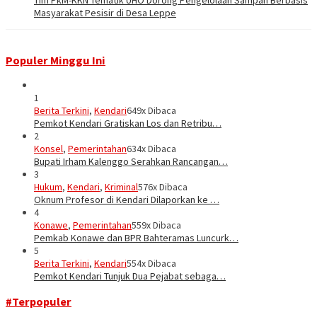
Masyarakat Pesisir di Desa Leppe
Populer Minggu Ini
1
Berita Terkini
,
Kendari
649x Dibaca
Pemkot Kendari Gratiskan Los dan Retribu…
2
Konsel
,
Pemerintahan
634x Dibaca
Bupati Irham Kalenggo Serahkan Rancangan…
3
Hukum
,
Kendari
,
Kriminal
576x Dibaca
Oknum Profesor di Kendari Dilaporkan ke …
4
Konawe
,
Pemerintahan
559x Dibaca
Pemkab Konawe dan BPR Bahteramas Luncurk…
5
Berita Terkini
,
Kendari
554x Dibaca
Pemkot Kendari Tunjuk Dua Pejabat sebaga…
#Terpopuler