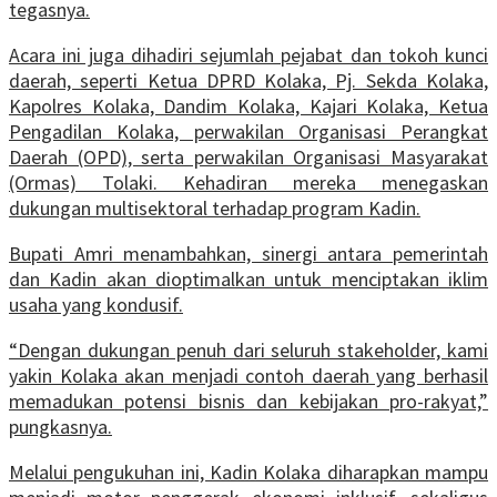
tegasnya.
Acara ini juga dihadiri sejumlah pejabat dan tokoh kunci
daerah, seperti Ketua DPRD Kolaka, Pj. Sekda Kolaka,
Kapolres Kolaka, Dandim Kolaka, Kajari Kolaka, Ketua
Pengadilan Kolaka, perwakilan Organisasi Perangkat
Daerah (OPD), serta perwakilan Organisasi Masyarakat
(Ormas) Tolaki. Kehadiran mereka menegaskan
dukungan multisektoral terhadap program Kadin.
Bupati Amri menambahkan, sinergi antara pemerintah
dan Kadin akan dioptimalkan untuk menciptakan iklim
usaha yang kondusif.
“Dengan dukungan penuh dari seluruh stakeholder, kami
yakin Kolaka akan menjadi contoh daerah yang berhasil
memadukan potensi bisnis dan kebijakan pro-rakyat,”
pungkasnya.
Melalui pengukuhan ini, Kadin Kolaka diharapkan mampu