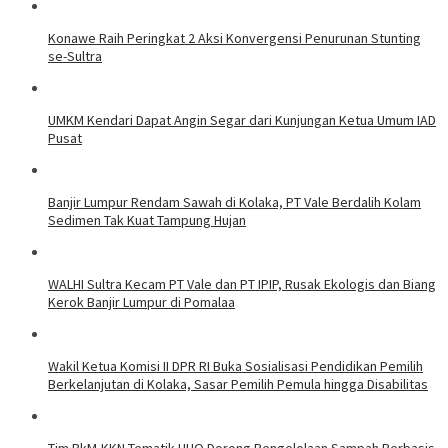
Konawe Raih Peringkat 2 Aksi Konvergensi Penurunan Stunting
se-Sultra
UMKM Kendari Dapat Angin Segar dari Kunjungan Ketua Umum IAD
Pusat
Banjir Lumpur Rendam Sawah di Kolaka, PT Vale Berdalih Kolam
Sedimen Tak Kuat Tampung Hujan
WALHI Sultra Kecam PT Vale dan PT IPIP, Rusak Ekologis dan Biang
Kerok Banjir Lumpur di Pomalaa
Wakil Ketua Komisi II DPR RI Buka Sosialisasi Pendidikan Pemilih
Berkelanjutan di Kolaka, Sasar Pemilih Pemula hingga Disabilitas
Tim PkM-KKN Tematik UHO Dorong Pengelolaan Sampah Berbasis