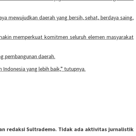
ya mewujudkan daerah yang bersih, sehat, berdaya saing,
semakin memperkuat komitmen seluruh elemen masyarakat
ng pembangunan daerah.
ndonesia yang lebih baik,” tutupnya.
 redaksi Sultrademo. Tidak ada aktivitas jurnalistik