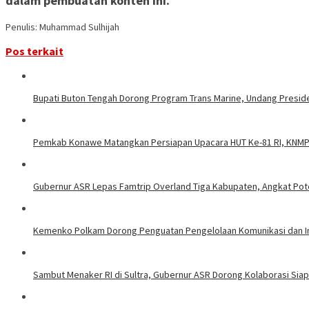
dalam pembuatan konten ini.
Penulis: Muhammad Sulhijah
Pos terkait
Bupati Buton Tengah Dorong Program Trans Marine, Undang Presid
Pemkab Konawe Matangkan Persiapan Upacara HUT Ke-81 RI, KNMP
Gubernur ASR Lepas Famtrip Overland Tiga Kabupaten, Angkat Poten
Kemenko Polkam Dorong Penguatan Pengelolaan Komunikasi dan Inf
Sambut Menaker RI di Sultra, Gubernur ASR Dorong Kolaborasi Sia