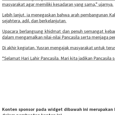
masyarakat agar memiliki kesadaran yang sama,” ujarnya.
Lebih lanjut, ia menegaskan bahwa arah pembangunan Kab
sejahtera, adil, dan berkelanjutan.
Upacara berlangsung khidmat dan penuh semangat keban
dalam mengamalkan nilai-nilai Pancasila serta menjaga pe
Di akhir kegiatan, Yusran mengajak masyarakat untuk t
“Selamat Hari Lahir Pancasila. Mari kita jadikan Pancasi
Konten sponsor pada widget dibawah ini merupakan ko