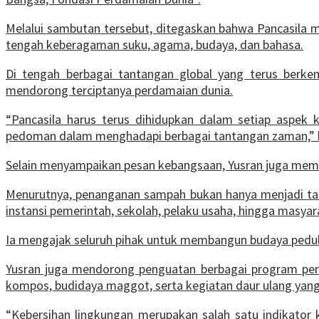
Melalui sambutan tersebut, ditegaskan bahwa Pancasila 
tengah keberagaman suku, agama, budaya, dan bahasa.
Di tengah berbagai tantangan global yang terus berkemb
mendorong terciptanya perdamaian dunia.
“Pancasila harus terus dihidupkan dalam setiap aspek k
pedoman dalam menghadapi berbagai tantangan zaman,” 
Selain menyampaikan pesan kebangsaan, Yusran juga memb
Menurutnya, penanganan sampah bukan hanya menjadi tan
instansi pemerintah, sekolah, pelaku usaha, hingga masy
Ia mengajak seluruh pihak untuk membangun budaya peduli 
Yusran juga mendorong penguatan berbagai program pen
kompos, budidaya maggot, serta kegiatan daur ulang yang 
“Kebersihan lingkungan merupakan salah satu indikator