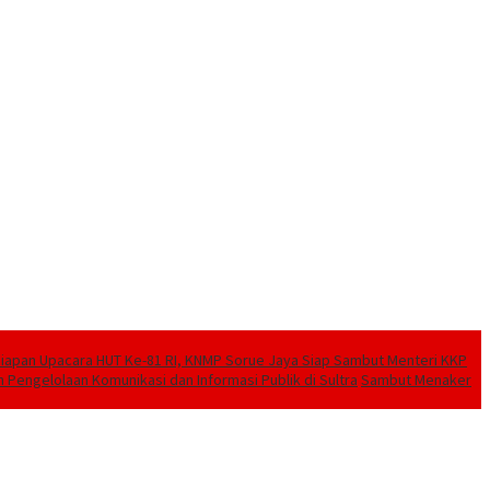
pan Upacara HUT Ke-81 RI, KNMP Sorue Jaya Siap Sambut Menteri KKP
engelolaan Komunikasi dan Informasi Publik di Sultra
Sambut Menaker