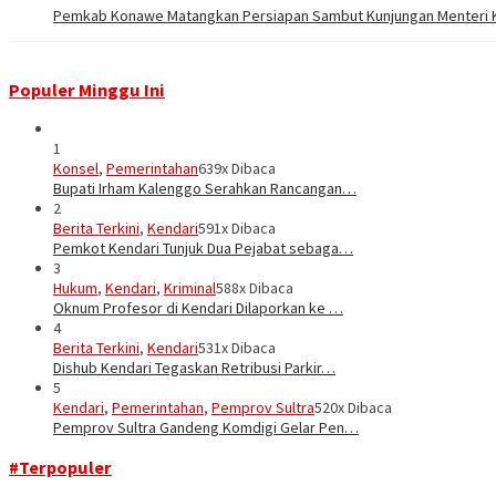
Pemkab Konawe Matangkan Persiapan Sambut Kunjungan Menteri K
Populer Minggu Ini
1
Konsel
,
Pemerintahan
639x Dibaca
Bupati Irham Kalenggo Serahkan Rancangan…
2
Berita Terkini
,
Kendari
591x Dibaca
Pemkot Kendari Tunjuk Dua Pejabat sebaga…
3
Hukum
,
Kendari
,
Kriminal
588x Dibaca
Oknum Profesor di Kendari Dilaporkan ke …
4
Berita Terkini
,
Kendari
531x Dibaca
Dishub Kendari Tegaskan Retribusi Parkir…
5
Kendari
,
Pemerintahan
,
Pemprov Sultra
520x Dibaca
Pemprov Sultra Gandeng Komdigi Gelar Pen…
#Terpopuler