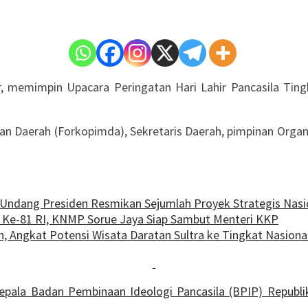
, memimpin Upacara Peringatan Hari Lahir Pancasila Ti
nan Daerah (Forkopimda), Sekretaris Daerah, pimpinan Organi
Undang Presiden Resmikan Sejumlah Proyek Strategis Nasi
e-81 RI, KNMP Sorue Jaya Siap Sambut Menteri KKP
, Angkat Potensi Wisata Daratan Sultra ke Tingkat Nasiona
ala Badan Pembinaan Ideologi Pancasila (BPIP) Republ