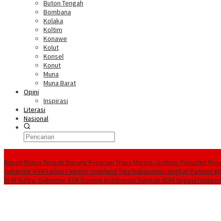
Buton Tengah
Bombana
Kolaka
Koltim
Konawe
Kolut
Konsel
Konut
Muna
Muna Barat
Opini
Inspirasi
Literasi
Nasional
Berita Terkini
Bupati Buton Tengah Dorong Program Trans Marine, Undang Presiden Resm
Gubernur ASR Lepas Famtrip Overland Tiga Kabupaten, Angkat Potensi Wis
RI di Sultra, Gubernur ASR Dorong Kolaborasi Siapkan SDM Unggul Hadapi