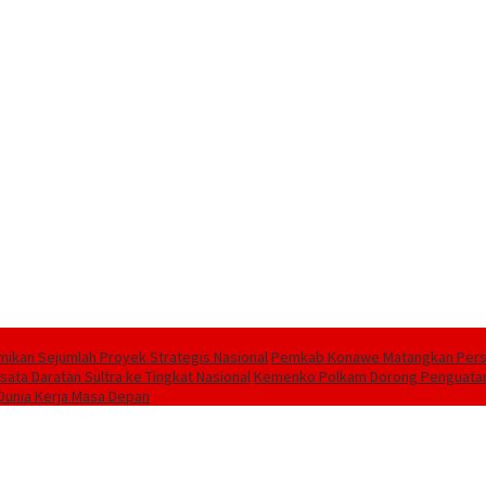
ikan Sejumlah Proyek Strategis Nasional
Pemkab Konawe Matangkan Persia
ata Daratan Sultra ke Tingkat Nasional
Kemenko Polkam Dorong Penguatan P
 Dunia Kerja Masa Depan