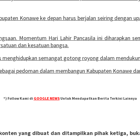
upaten Konawe ke depan harus berjalan seiring dengan upa
gsaan. Momentum Hari Lahir Pancasila ini diharapkan 
rsatuan dan kesatuan bangsa.
erus menghidupkan semangat gotong royong dalam menduku
la sebagai pedoman dalam membangun Kabupaten Konawe dan I
*) Follow Kami di
GOOGLE NEWS
Untuk Mendapatkan Berita Terkini Lainnya
nten yang dibuat dan ditampilkan pihak ketiga, bukan