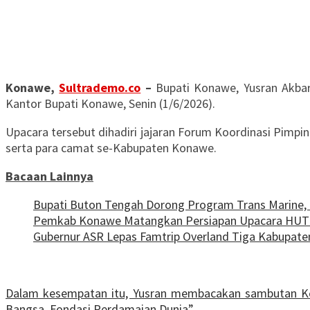
Konawe,
Sultrademo.co
–
Bupati Konawe, Yusran Akbar
Kantor Bupati Konawe, Senin (1/6/2026).
Upacara tersebut dihadiri jajaran Forum Koordinasi Pimpi
serta para camat se-Kabupaten Konawe.
Bacaan Lainnya
Bupati Buton Tengah Dorong Program Trans Marine, 
Pemkab Konawe Matangkan Persiapan Upacara HUT K
Gubernur ASR Lepas Famtrip Overland Tiga Kabupaten
Dalam kesempatan itu, Yusran membacakan sambutan Kep
Bangsa, Fondasi Perdamaian Dunia”.