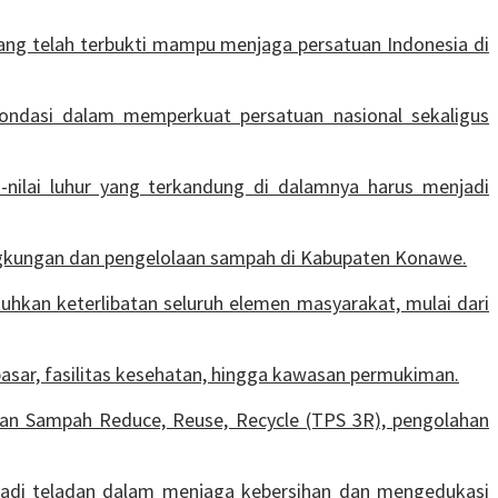
ang telah terbukti mampu menjaga persatuan Indonesia di
i fondasi dalam memperkuat persatuan nasional sekaligus
i-nilai luhur yang terkandung di dalamnya harus menjadi
ingkungan dan pengelolaan sampah di Kabupaten Konawe.
kan keterlibatan seluruh elemen masyarakat, mulai dari
pasar, fasilitas kesehatan, hingga kawasan permukiman.
an Sampah Reduce, Reuse, Recycle (TPS 3R), pengolahan
njadi teladan dalam menjaga kebersihan dan mengedukasi