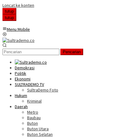
Loncat ke konten
tutup
tutup
Menu Mobile
Pencarian
Demokrasi
Politik
Ekonomi
SULTRADEMO TV
SultraDemo Foto
Hukum
Kriminal
Daerah
Metro
Baubau
Buton
Buton Utara
Buton Selatan