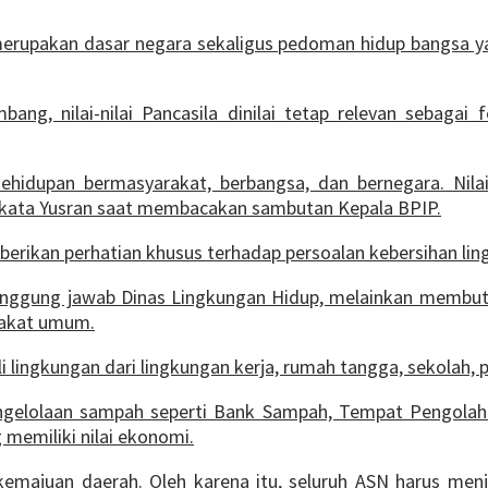
merupakan dasar negara sekaligus pedoman hidup bangsa y
ang, nilai-nilai Pancasila dinilai tetap relevan sebaga
ehidupan bermasyarakat, berbangsa, dan bernegara. Nila
kata Yusran saat membacakan sambutan Kepala BPIP.
erikan perhatian khusus terhadap persoalan kebersihan l
ggung jawab Dinas Lingkungan Hidup, melainkan membutuh
arakat umum.
lingkungan dari lingkungan kerja, rumah tangga, sekolah, 
gelolaan sampah seperti Bank Sampah, Tempat Pengolah
memiliki nilai ekonomi.
 kemajuan daerah. Oleh karena itu, seluruh ASN harus me