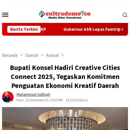
Loncat
ke
Menu
konten
Mobile
enteri KKP
Berita Terkini
Gubernur ASR Lepas Famtrip Overland Tiga Ka
Beranda
Daerah
Konsel
Bupati Konsel Hadiri Creative Cities
Connect 2025, Tegaskan Komitmen
Penguatan Ekonomi Kreatif Daerah
Muhammad Sulhijah
Kam, 11 Desember 25, 19:25 PM
14,231x Dibaca