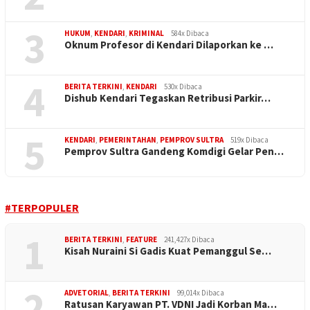
3
HUKUM
,
KENDARI
,
KRIMINAL
584x Dibaca
Oknum Profesor di Kendari Dilaporkan ke …
4
BERITA TERKINI
,
KENDARI
530x Dibaca
Dishub Kendari Tegaskan Retribusi Parkir…
5
KENDARI
,
PEMERINTAHAN
,
PEMPROV SULTRA
519x Dibaca
Pemprov Sultra Gandeng Komdigi Gelar Pen…
#TERPOPULER
1
BERITA TERKINI
,
FEATURE
241,427x Dibaca
Kisah Nuraini Si Gadis Kuat Pemanggul Se…
2
ADVETORIAL
,
BERITA TERKINI
99,014x Dibaca
Ratusan Karyawan PT. VDNI Jadi Korban Ma…