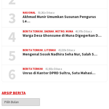
3
NASIONAL
50,261x Dibaca
Akhmad Munir Umumkan Susunan Pengurus
Le…
4
BERITA TERKINI
,
DAERAH
,
METRO
,
MUNA
48,978x Dibaca
Warga Desa Ghonsume di Muna Digegerkan D…
5
BERITA TERKINI
,
LITERASI
45,019x Dibaca
Mengenal Sosok Nadhira Seha Nur, Salah S…
6
BERITA TERKINI
41,001x Dibaca
Unras di Kantor DPRD Sultra, Satu Mahasi…
ARSIP BERITA
Arsip
Berita