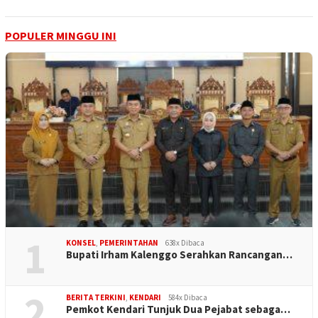
POPULER MINGGU INI
1
KONSEL
,
PEMERINTAHAN
638x Dibaca
Bupati Irham Kalenggo Serahkan Rancangan…
2
BERITA TERKINI
,
KENDARI
584x Dibaca
Pemkot Kendari Tunjuk Dua Pejabat sebaga…