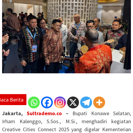
Baca Berita
Jakarta,
Sultrademo.co
–
Bupati Konawe Selatan,
Irham Kalenggo, S.Sos., M.Si., menghadiri kegiatan
Creative Cities Connect 2025 yang digelar Kementerian