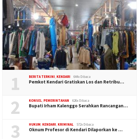
1
BERITA TERKINI
,
KENDARI
644x Dibaca
Pemkot Kendari Gratiskan Los dan Retribu…
2
KONSEL
,
PEMERINTAHAN
626x Dibaca
Bupati Irham Kalenggo Serahkan Rancangan…
3
HUKUM
,
KENDARI
,
KRIMINAL
572x Dibaca
Oknum Profesor di Kendari Dilaporkan ke …