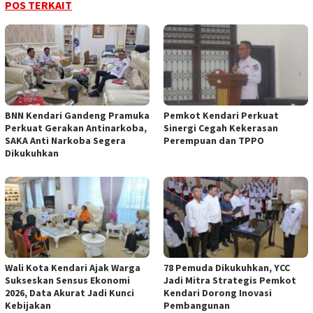
POS TERKAIT
BNN Kendari Gandeng Pramuka
Pemkot Kendari Perkuat
Perkuat Gerakan Antinarkoba,
Sinergi Cegah Kekerasan
SAKA Anti Narkoba Segera
Perempuan dan TPPO
Dikukuhkan
Wali Kota Kendari Ajak Warga
78 Pemuda Dikukuhkan, YCC
Sukseskan Sensus Ekonomi
Jadi Mitra Strategis Pemkot
2026, Data Akurat Jadi Kunci
Kendari Dorong Inovasi
Kebijakan
Pembangunan