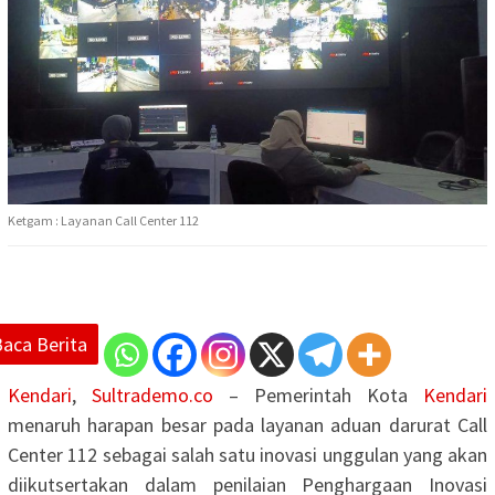
Ketgam : Layanan Call Center 112
Baca Berita
Kendari
,
Sultrademo.co
– Pemerintah Kota
Kendari
menaruh harapan besar pada layanan aduan darurat Call
Center 112 sebagai salah satu inovasi unggulan yang akan
diikutsertakan dalam penilaian Penghargaan Inovasi