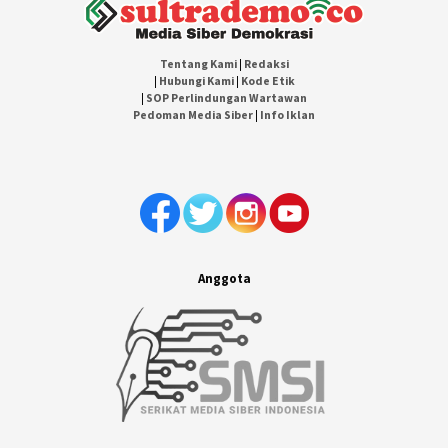
Tentang Kami
|
Redaksi
|
Hubungi Kami
|
Kode Etik
|
SOP Perlindungan Wartawan
Pedoman Media Siber
|
Info Iklan
Anggota