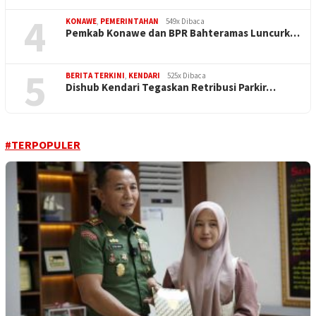
4
KONAWE
,
PEMERINTAHAN
549x Dibaca
Pemkab Konawe dan BPR Bahteramas Luncurk…
5
BERITA TERKINI
,
KENDARI
525x Dibaca
Dishub Kendari Tegaskan Retribusi Parkir…
#TERPOPULER