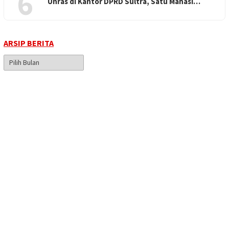
6
Unras di Kantor DPRD Sultra, Satu Mahasi…
ARSIP BERITA
Arsip
Berita