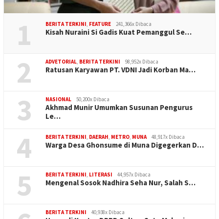
1
BERITA TERKINI
,
FEATURE
241,366x Dibaca
Kisah Nuraini Si Gadis Kuat Pemanggul Se…
2
ADVETORIAL
,
BERITA TERKINI
98,952x Dibaca
Ratusan Karyawan PT. VDNI Jadi Korban Ma…
3
NASIONAL
50,200x Dibaca
Akhmad Munir Umumkan Susunan Pengurus
Le…
4
BERITA TERKINI
,
DAERAH
,
METRO
,
MUNA
48,917x Dibaca
Warga Desa Ghonsume di Muna Digegerkan D…
5
BERITA TERKINI
,
LITERASI
44,957x Dibaca
Mengenal Sosok Nadhira Seha Nur, Salah S…
BERITA TERKINI
40,938x Dibaca