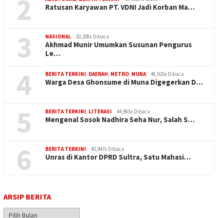
2
Ratusan Karyawan PT. VDNI Jadi Korban Ma…
3
NASIONAL
50,208x Dibaca
Akhmad Munir Umumkan Susunan Pengurus
Le…
4
BERITA TERKINI
,
DAERAH
,
METRO
,
MUNA
48,925x Dibaca
Warga Desa Ghonsume di Muna Digegerkan D…
5
BERITA TERKINI
,
LITERASI
44,965x Dibaca
Mengenal Sosok Nadhira Seha Nur, Salah S…
6
BERITA TERKINI
40,947x Dibaca
Unras di Kantor DPRD Sultra, Satu Mahasi…
ARSIP BERITA
Arsip