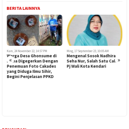
BERITA LAINNYA
Kam, 24 November 22, 14:57 PM
Ming, 17 September 23, 10:05 AM
I
Warga Desa Ghonsume di
Mengenal Sosok Nadhira
«
»
Muna Digegerkan Dengan
Seha Nur, Salah Satu Calon
Penemuan Foto Cakades
Pj Wali Kota Kendari
yang Diduga Ilmu Sihir,
Begini Penjelasan PPKD
K
U
S
U