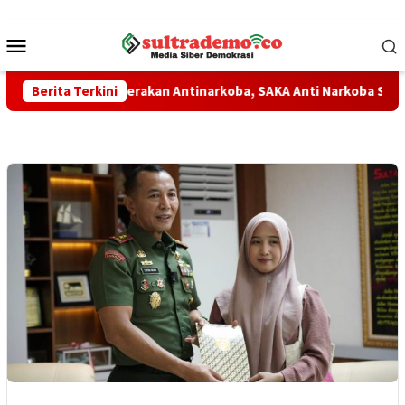
Loncat
ke
Menu
konten
Mobile
Perkuat Gerakan Antinarkoba, SAKA Anti Narkoba Segera Dikuk
Berita Terkini