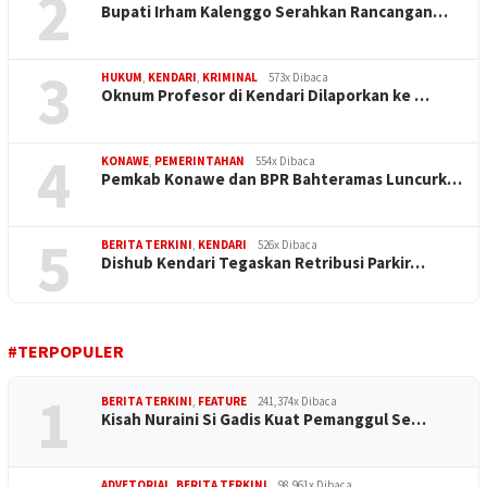
2
Bupati Irham Kalenggo Serahkan Rancangan…
3
HUKUM
,
KENDARI
,
KRIMINAL
573x Dibaca
Oknum Profesor di Kendari Dilaporkan ke …
4
KONAWE
,
PEMERINTAHAN
554x Dibaca
Pemkab Konawe dan BPR Bahteramas Luncurk…
5
BERITA TERKINI
,
KENDARI
526x Dibaca
Dishub Kendari Tegaskan Retribusi Parkir…
#TERPOPULER
1
BERITA TERKINI
,
FEATURE
241,374x Dibaca
Kisah Nuraini Si Gadis Kuat Pemanggul Se…
ADVETORIAL
,
BERITA TERKINI
98,961x Dibaca