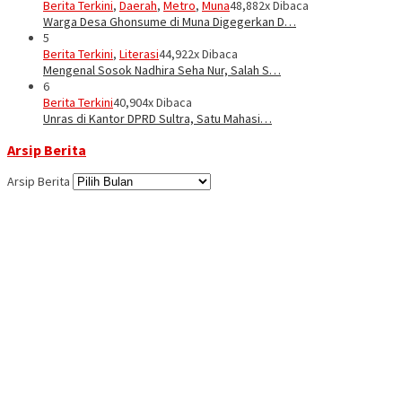
Berita Terkini
,
Daerah
,
Metro
,
Muna
48,882x Dibaca
Warga Desa Ghonsume di Muna Digegerkan D…
5
Berita Terkini
,
Literasi
44,922x Dibaca
Mengenal Sosok Nadhira Seha Nur, Salah S…
6
Berita Terkini
40,904x Dibaca
Unras di Kantor DPRD Sultra, Satu Mahasi…
Arsip Berita
Arsip Berita