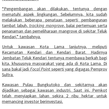
“Pengembangan akan dilakukan, tentunya dengan
mematuhi aspek lingkungan. Sebelumnya, kita sudah
melakukan beberapa penataan seperti pembangunan
tambat labuh,
tracking mangrove
, balai pertemuan serta
penanaman dan pemeliharaan mangrove di sekitar Teluk
Kendari,” tambahnya.
Untuk kawasan Kota Lama lanjutnya, meliputi
Kecamatan Kendari dan Kendari Barat. Hadirnya
Jembatan Teluk Kendari tentunya membawa berkah bagi
kita, khususnya masyarakat yang ada di Kota Lama. Di
sana bakal jadi
Focal Point
seperti yang digagas Pemprov
Sultra.
Kawasan Pulau Bungkutoko dan sekitarnya akan
dijadikan sebagai kawasan industri. Saat ini, Pemkot
telah menyiapkan lahan sekira 2 ribu hektar untuk
memancing investor berinvestasi.