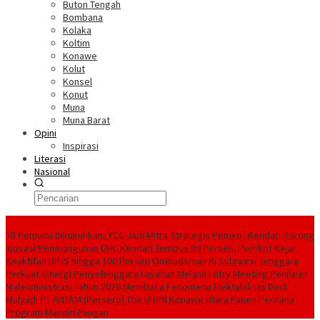
Buton Tengah
Bombana
Kolaka
Koltim
Konawe
Kolut
Konsel
Konut
Muna
Muna Barat
Opini
Inspirasi
Literasi
Nasional
Berita Terkini
78 Pemuda Dikukuhkan, YCC Jadi Mitra Strategis Pemkot Kendari Dorong
Inovasi Pembangunan
UHC Kendari Tembus 99 Persen, Pemkot Kejar
Keaktifan BPJS hingga 100 Persen
Ombudsman RI Sulawesi Tenggara
Perkuat Sinergi Penyelenggara Layanan Melalui Entry Meeting Penilaian
Maladministrasi Tahun 2026
Membaca Fenomena Elektabilitas Dedi
Mulyadi
PT ANTAM (Persero) Tbk UBPN Konawe Utara Panen Perdana
Program Mandiri Pangan