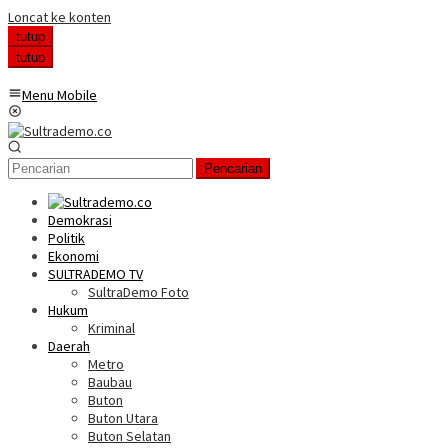
Loncat ke konten
tutup
tutup
Menu Mobile
Pencarian
Demokrasi
Politik
Ekonomi
SULTRADEMO TV
SultraDemo Foto
Hukum
Kriminal
Daerah
Metro
Baubau
Buton
Buton Utara
Buton Selatan