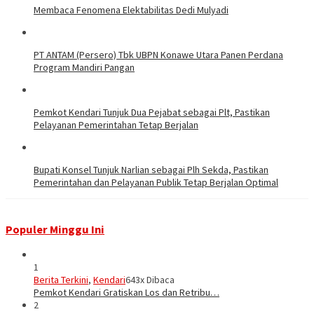
Membaca Fenomena Elektabilitas Dedi Mulyadi
PT ANTAM (Persero) Tbk UBPN Konawe Utara Panen Perdana
Program Mandiri Pangan
Pemkot Kendari Tunjuk Dua Pejabat sebagai Plt, Pastikan
Pelayanan Pemerintahan Tetap Berjalan
Bupati Konsel Tunjuk Narlian sebagai Plh Sekda, Pastikan
Pemerintahan dan Pelayanan Publik Tetap Berjalan Optimal
Populer Minggu Ini
1
Berita Terkini
,
Kendari
643x Dibaca
Pemkot Kendari Gratiskan Los dan Retribu…
2