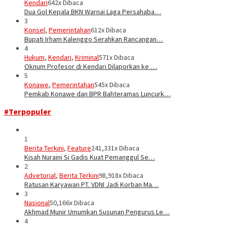
Kendari
642x Dibaca
Dua Gol Kepala BKN Warnai Laga Persahaba…
3
Konsel
,
Pemerintahan
612x Dibaca
Bupati Irham Kalenggo Serahkan Rancangan…
4
Hukum
,
Kendari
,
Kriminal
571x Dibaca
Oknum Profesor di Kendari Dilaporkan ke …
5
Konawe
,
Pemerintahan
545x Dibaca
Pemkab Konawe dan BPR Bahteramas Luncurk…
#Terpopuler
1
Berita Terkini
,
Feature
241,331x Dibaca
Kisah Nuraini Si Gadis Kuat Pemanggul Se…
2
Advetorial
,
Berita Terkini
98,918x Dibaca
Ratusan Karyawan PT. VDNI Jadi Korban Ma…
3
Nasional
50,166x Dibaca
Akhmad Munir Umumkan Susunan Pengurus Le…
4