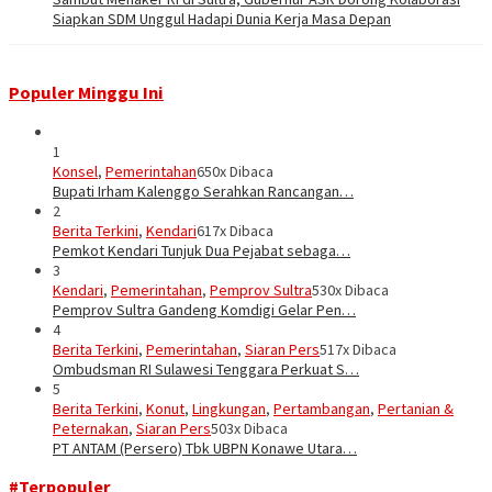
Siapkan SDM Unggul Hadapi Dunia Kerja Masa Depan
Populer Minggu Ini
1
Konsel
,
Pemerintahan
650x Dibaca
Bupati Irham Kalenggo Serahkan Rancangan…
2
Berita Terkini
,
Kendari
617x Dibaca
Pemkot Kendari Tunjuk Dua Pejabat sebaga…
3
Kendari
,
Pemerintahan
,
Pemprov Sultra
530x Dibaca
Pemprov Sultra Gandeng Komdigi Gelar Pen…
4
Berita Terkini
,
Pemerintahan
,
Siaran Pers
517x Dibaca
Ombudsman RI Sulawesi Tenggara Perkuat S…
5
Berita Terkini
,
Konut
,
Lingkungan
,
Pertambangan
,
Pertanian &
Peternakan
,
Siaran Pers
503x Dibaca
PT ANTAM (Persero) Tbk UBPN Konawe Utara…
#Terpopuler