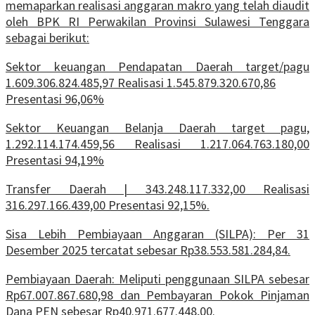
memaparkan realisasi anggaran makro yang telah diaudit
oleh BPK RI Perwakilan Provinsi Sulawesi Tenggara
sebagai berikut:
Sektor keuangan Pendapatan Daerah target/pagu
1.609.306.824.485,97 Realisasi 1.545.879.320.670,86
Presentasi 96,06%
Sektor Keuangan Belanja Daerah target pagu,
1.292.114.174.459,56 Realisasi 1.217.064.763.180,00
Presentasi 94,19%
Transfer Daerah | 343.248.117.332,00 Realisasi
316.297.166.439,00 Presentasi 92,15%.
Sisa Lebih Pembiayaan Anggaran (SILPA): Per 31
Desember 2025 tercatat sebesar Rp38.553.581.284,84.
Pembiayaan Daerah: Meliputi penggunaan SILPA sebesar
Rp67.007.867.680,98 dan Pembayaran Pokok Pinjaman
Dana PEN sebesar Rp40.971.677.448,00.