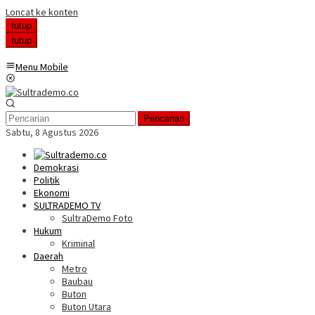
Loncat ke konten
tutup
tutup
Menu Mobile
Pencarian
Sabtu, 8 Agustus 2026
Demokrasi
Politik
Ekonomi
SULTRADEMO TV
SultraDemo Foto
Hukum
Kriminal
Daerah
Metro
Baubau
Buton
Buton Utara