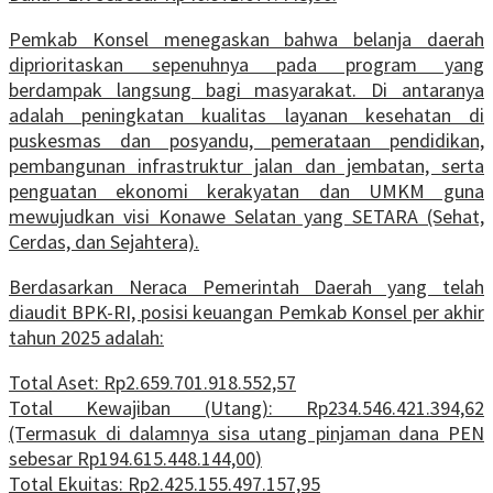
Pemkab Konsel menegaskan bahwa belanja daerah
diprioritaskan sepenuhnya pada program yang
berdampak langsung bagi masyarakat. Di antaranya
adalah peningkatan kualitas layanan kesehatan di
puskesmas dan posyandu, pemerataan pendidikan,
pembangunan infrastruktur jalan dan jembatan, serta
penguatan ekonomi kerakyatan dan UMKM guna
mewujudkan visi Konawe Selatan yang SETARA (Sehat,
Cerdas, dan Sejahtera).
Berdasarkan Neraca Pemerintah Daerah yang telah
diaudit BPK-RI, posisi keuangan Pemkab Konsel per akhir
tahun 2025 adalah:
Total Aset: Rp2.659.701.918.552,57
Total Kewajiban (Utang): Rp234.546.421.394,62
(Termasuk di dalamnya sisa utang pinjaman dana PEN
sebesar Rp194.615.448.144,00)
Total Ekuitas: Rp2.425.155.497.157,95