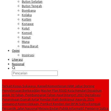
Buton Selatan
Buton Tengah
Bombana
Kolaka
Koltim
Konawe
Kolut
Konsel
Konut
Muna
Muna Barat
Opini
Inspirasi
Literasi
Nasional
Berita Terkini
‎Terkait Kasus Sukajaya, Kanwil Kementerian HAM Jabar ‎Dorong
Penyelesaian Berkeadilan
Master Plan RSUD Kota Kendari Disiapkan
untuk 30 Tahun, Pembangunan Tahap Awal Ditarget 2027
Digitalisasi
Penerimaan Daerah Antar Kendari Raih detiktimur Awards 2026
Semangat Kemerdekaan, Pemkot Kendari dan BPJN Sultra Kompak
Percantik Jalan Nasional
Menuju Badan Publik Informatif, Pemprov Sultra