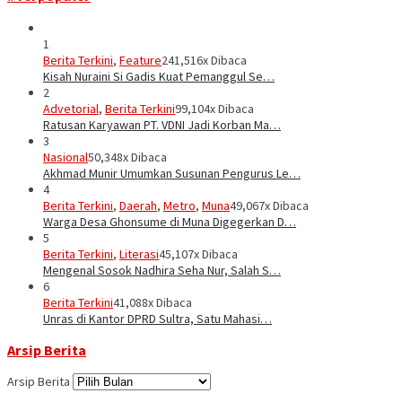
1
Berita Terkini
,
Feature
241,516x Dibaca
Kisah Nuraini Si Gadis Kuat Pemanggul Se…
2
Advetorial
,
Berita Terkini
99,104x Dibaca
Ratusan Karyawan PT. VDNI Jadi Korban Ma…
3
Nasional
50,348x Dibaca
Akhmad Munir Umumkan Susunan Pengurus Le…
4
Berita Terkini
,
Daerah
,
Metro
,
Muna
49,067x Dibaca
Warga Desa Ghonsume di Muna Digegerkan D…
5
Berita Terkini
,
Literasi
45,107x Dibaca
Mengenal Sosok Nadhira Seha Nur, Salah S…
6
Berita Terkini
41,088x Dibaca
Unras di Kantor DPRD Sultra, Satu Mahasi…
Arsip Berita
Arsip Berita