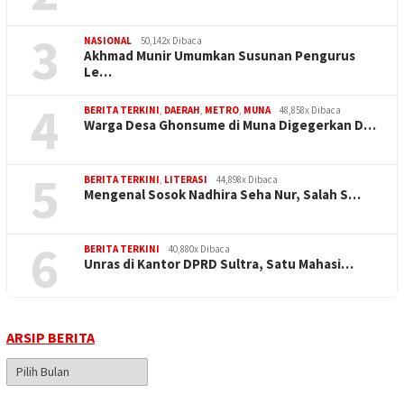
3
NASIONAL
50,142x Dibaca
Akhmad Munir Umumkan Susunan Pengurus
Le…
4
BERITA TERKINI
,
DAERAH
,
METRO
,
MUNA
48,858x Dibaca
Warga Desa Ghonsume di Muna Digegerkan D…
5
BERITA TERKINI
,
LITERASI
44,898x Dibaca
Mengenal Sosok Nadhira Seha Nur, Salah S…
6
BERITA TERKINI
40,880x Dibaca
Unras di Kantor DPRD Sultra, Satu Mahasi…
ARSIP BERITA
Arsip
Berita