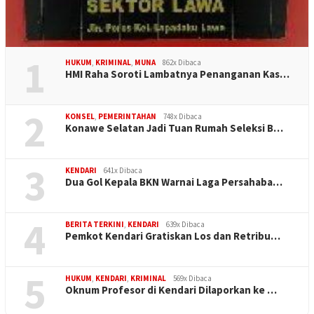
1
HUKUM
,
KRIMINAL
,
MUNA
862x Dibaca
HMI Raha Soroti Lambatnya Penanganan Kas…
2
KONSEL
,
PEMERINTAHAN
748x Dibaca
Konawe Selatan Jadi Tuan Rumah Seleksi B…
3
KENDARI
641x Dibaca
Dua Gol Kepala BKN Warnai Laga Persahaba…
4
BERITA TERKINI
,
KENDARI
639x Dibaca
Pemkot Kendari Gratiskan Los dan Retribu…
5
HUKUM
,
KENDARI
,
KRIMINAL
569x Dibaca
Oknum Profesor di Kendari Dilaporkan ke …