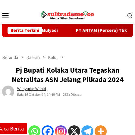
Loncat
ke
Menu
konten
Mobile
itas Dedi Mulyadi
Berita Terkini
PT ANTAM (Persero) Tbk UBPN Konawe
Beranda
Daerah
Kolut
Pj Bupati Kolaka Utara Tegaskan
Netralitas ASN Jelang Pilkada 2024
Wahyudin Wahid
Rab, 16 Oktober 24, 14:49 PM
287x Dibaca
Baca Berita