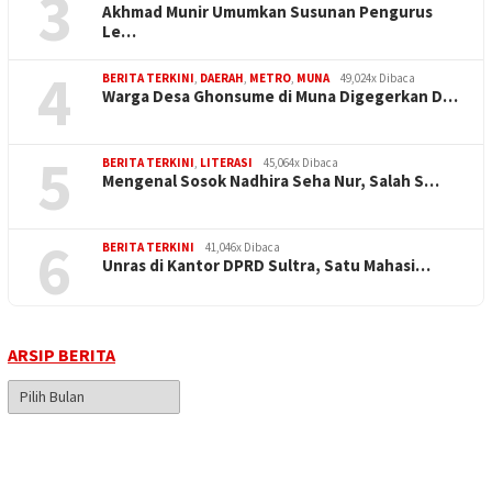
3
Akhmad Munir Umumkan Susunan Pengurus
Le…
4
BERITA TERKINI
,
DAERAH
,
METRO
,
MUNA
49,024x Dibaca
Warga Desa Ghonsume di Muna Digegerkan D…
5
BERITA TERKINI
,
LITERASI
45,064x Dibaca
Mengenal Sosok Nadhira Seha Nur, Salah S…
6
BERITA TERKINI
41,046x Dibaca
Unras di Kantor DPRD Sultra, Satu Mahasi…
ARSIP BERITA
Arsip
Berita