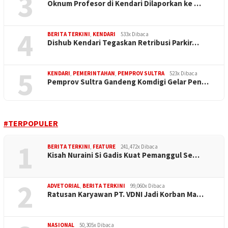
3
Oknum Profesor di Kendari Dilaporkan ke …
4
BERITA TERKINI
,
KENDARI
533x Dibaca
Dishub Kendari Tegaskan Retribusi Parkir…
5
KENDARI
,
PEMERINTAHAN
,
PEMPROV SULTRA
523x Dibaca
Pemprov Sultra Gandeng Komdigi Gelar Pen…
#TERPOPULER
1
BERITA TERKINI
,
FEATURE
241,472x Dibaca
Kisah Nuraini Si Gadis Kuat Pemanggul Se…
2
ADVETORIAL
,
BERITA TERKINI
99,060x Dibaca
Ratusan Karyawan PT. VDNI Jadi Korban Ma…
NASIONAL
50,305x Dibaca