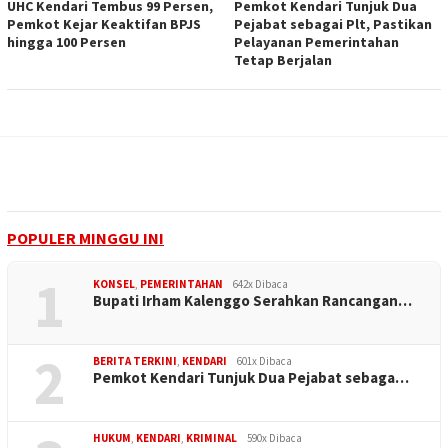
UHC Kendari Tembus 99 Persen,
Pemkot Kendari Tunjuk Dua
Pemkot Kejar Keaktifan BPJS
Pejabat sebagai Plt, Pastikan
hingga 100 Persen
Pelayanan Pemerintahan
Tetap Berjalan
POPULER MINGGU INI
1
KONSEL
,
PEMERINTAHAN
642x Dibaca
Bupati Irham Kalenggo Serahkan Rancangan…
2
BERITA TERKINI
,
KENDARI
601x Dibaca
Pemkot Kendari Tunjuk Dua Pejabat sebaga…
HUKUM
,
KENDARI
,
KRIMINAL
590x Dibaca