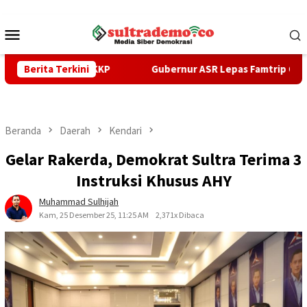
Loncat
ke
Menu
konten
Mobile
Menteri KKP
Berita Terkini
Gubernur ASR Lepas Famtrip Overland Tiga K
Beranda
Daerah
Kendari
Gelar Rakerda, Demokrat Sultra Terima 3
Instruksi Khusus AHY
Muhammad Sulhijah
Kam, 25 Desember 25, 11:25 AM
2,371x Dibaca