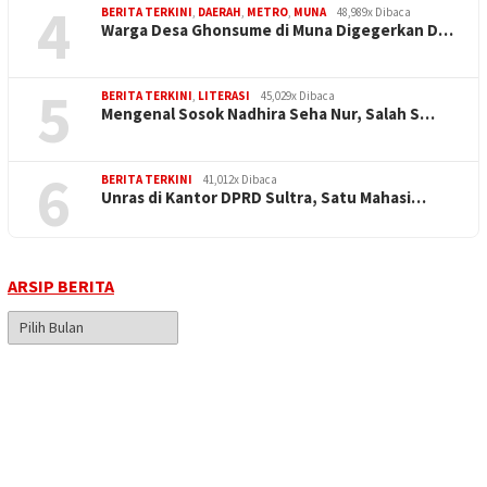
4
BERITA TERKINI
,
DAERAH
,
METRO
,
MUNA
48,989x Dibaca
Warga Desa Ghonsume di Muna Digegerkan D…
5
BERITA TERKINI
,
LITERASI
45,029x Dibaca
Mengenal Sosok Nadhira Seha Nur, Salah S…
6
BERITA TERKINI
41,012x Dibaca
Unras di Kantor DPRD Sultra, Satu Mahasi…
ARSIP BERITA
Arsip
Berita