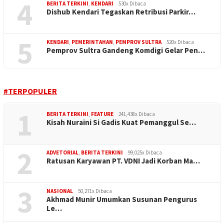
4
BERITA TERKINI
,
KENDARI
530x Dibaca
Dishub Kendari Tegaskan Retribusi Parkir…
5
KENDARI
,
PEMERINTAHAN
,
PEMPROV SULTRA
520x Dibaca
Pemprov Sultra Gandeng Komdigi Gelar Pen…
#TERPOPULER
1
BERITA TERKINI
,
FEATURE
241,438x Dibaca
Kisah Nuraini Si Gadis Kuat Pemanggul Se…
2
ADVETORIAL
,
BERITA TERKINI
99,025x Dibaca
Ratusan Karyawan PT. VDNI Jadi Korban Ma…
3
NASIONAL
50,271x Dibaca
Akhmad Munir Umumkan Susunan Pengurus
Le…