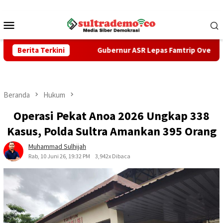
Loncat
ke
Menu
konten
Mobile
eri KKP
Berita Terkini
Gubernur ASR Lepas Famtrip Overland Tiga Kabup
Beranda
Hukum
Operasi Pekat Anoa 2026 Ungkap 338
Kasus, Polda Sultra Amankan 395 Orang
Muhammad Sulhijah
Rab, 10 Juni 26, 19:32 PM
3,942x Dibaca