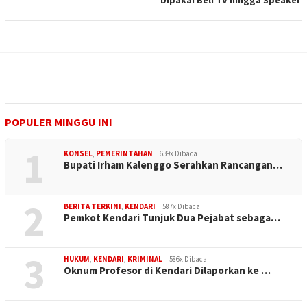
Dipakai Beli TV hingga Speaker
POPULER MINGGU INI
1
KONSEL
,
PEMERINTAHAN
639x Dibaca
Bupati Irham Kalenggo Serahkan Rancangan…
2
BERITA TERKINI
,
KENDARI
587x Dibaca
Pemkot Kendari Tunjuk Dua Pejabat sebaga…
3
HUKUM
,
KENDARI
,
KRIMINAL
586x Dibaca
Oknum Profesor di Kendari Dilaporkan ke …