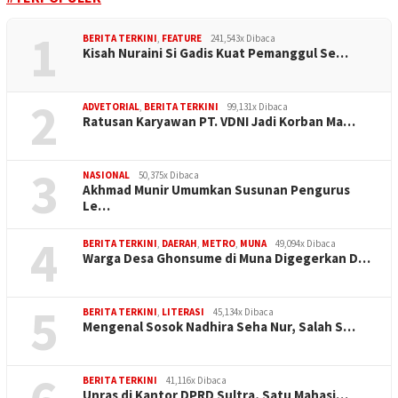
1
BERITA TERKINI
,
FEATURE
241,543x Dibaca
Kisah Nuraini Si Gadis Kuat Pemanggul Se…
2
ADVETORIAL
,
BERITA TERKINI
99,131x Dibaca
Ratusan Karyawan PT. VDNI Jadi Korban Ma…
3
NASIONAL
50,375x Dibaca
Akhmad Munir Umumkan Susunan Pengurus
Le…
4
BERITA TERKINI
,
DAERAH
,
METRO
,
MUNA
49,094x Dibaca
Warga Desa Ghonsume di Muna Digegerkan D…
5
BERITA TERKINI
,
LITERASI
45,134x Dibaca
Mengenal Sosok Nadhira Seha Nur, Salah S…
BERITA TERKINI
41,116x Dibaca
Unras di Kantor DPRD Sultra, Satu Mahasi…