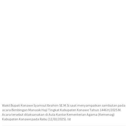
Wakil Bupati Konawe Syamsul Ibrahim SE.M.Si saat menyampaikan sambutan pada
acara Bimbingan Manasik Haji Tingkat Kabupaten Konawe Tahun 1446 H/2025 M.
Acara tersebut dilaksanakan di Aula Kantor Kementerian Agama (Kemenag)
Kabupaten Konawe pada Rabu (12/03/2025). Ist