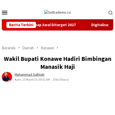
Loncat
ke
Menu
konten
Mobile
mbangunan Tahap Awal Ditarget 2027
Berita Terkini
Digitalisasi Peneri
Beranda
Daerah
Konawe
Wakil Bupati Konawe Hadiri Bimbingan
Manasik Haji
Muhammad Sulhijah
Kam, 13 Maret 25, 09:51 AM
236x Dibaca