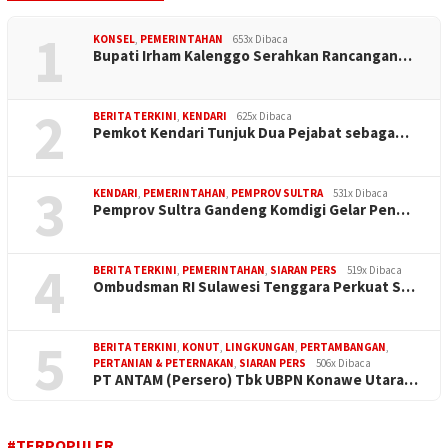
1
KONSEL
,
PEMERINTAHAN
653x Dibaca
Bupati Irham Kalenggo Serahkan Rancangan…
2
BERITA TERKINI
,
KENDARI
625x Dibaca
Pemkot Kendari Tunjuk Dua Pejabat sebaga…
3
KENDARI
,
PEMERINTAHAN
,
PEMPROV SULTRA
531x Dibaca
Pemprov Sultra Gandeng Komdigi Gelar Pen…
4
BERITA TERKINI
,
PEMERINTAHAN
,
SIARAN PERS
519x Dibaca
Ombudsman RI Sulawesi Tenggara Perkuat S…
5
BERITA TERKINI
,
KONUT
,
LINGKUNGAN
,
PERTAMBANGAN
,
PERTANIAN & PETERNAKAN
,
SIARAN PERS
506x Dibaca
PT ANTAM (Persero) Tbk UBPN Konawe Utara…
#TERPOPULER