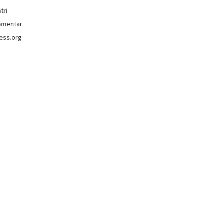
tri
omentar
ess.org