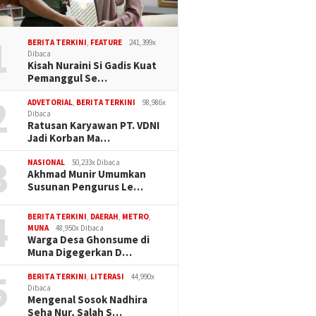
1
BERITA TERKINI
,
FEATURE
241,399x
Dibaca
Kisah Nuraini Si Gadis Kuat
Pemanggul Se…
2
ADVETORIAL
,
BERITA TERKINI
98,986x
Dibaca
Ratusan Karyawan PT. VDNI
Jadi Korban Ma…
3
NASIONAL
50,233x Dibaca
Akhmad Munir Umumkan
Susunan Pengurus Le…
4
BERITA TERKINI
,
DAERAH
,
METRO
,
MUNA
48,950x Dibaca
Warga Desa Ghonsume di
Muna Digegerkan D…
5
BERITA TERKINI
,
LITERASI
44,990x
Dibaca
Mengenal Sosok Nadhira
Seha Nur, Salah S…