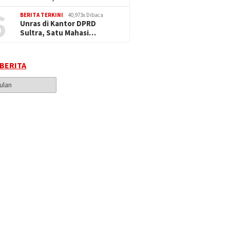
6
BERITA TERKINI
40,973x Dibaca
Unras di Kantor DPRD
Sultra, Satu Mahasi…
 BERITA