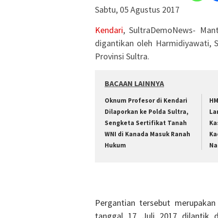
Sabtu, 05 Agustus 2017
Kendari
, SultraDemoNews- Mant
digantikan oleh Harmidiyawati, S
Provinsi Sultra.
BACAAN LAINNYA
Oknum Profesor di Kendari
HM
Dilaporkan ke Polda Sultra,
La
Sengketa Sertifikat Tanah
Ka
WNI di Kanada Masuk Ranah
Ka
Hukum
Na
Pergantian tersebut merupakan
tanggal 17 Juli 2017 dilanti