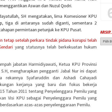
 menggantikan Aswan dan Nuzul Qodri.
dayatullah, SH mengatakan, lima Komesioner KPU
ap, tiga di antaranya sudah diganti, sementara 2
tahapan permintaan petunjuk ke KPU Pusat.
ARSIP
 tetap setelah perkara tindak pidana korupsi telah
Arsip
Berita
Kendari
yang statusnya telah berkekuatan hukum
mpah jabatan Harmidiyawati, Ketua KPU Provinsi
, S.H, mengharapkan pengganti Jabal Nur ini dapat
a rekannya Syafaruddin dan Ashadi Cahayadi
gkungan kerjanya yang baru dan fokus bekerja
5 Tahun 2011 tentang Penyelenggara Pemilu yang
an Visi KPU sebagai Penyelenggara Pemilu yang
n berdasarkan azas-azas penyelenggaraan Pemilu.