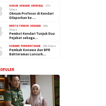
3
HUKUM
,
KENDARI
,
KRIMINAL
577x
Dibaca
Oknum Profesor di Kendari
Dilaporkan ke …
4
BERITA TERKINI
,
KENDARI
564x
Dibaca
Pemkot Kendari Tunjuk Dua
Pejabat sebaga…
5
KONAWE
,
PEMERINTAHAN
559x Dibaca
Pemkab Konawe dan BPR
Bahteramas Luncurk…
POPULER