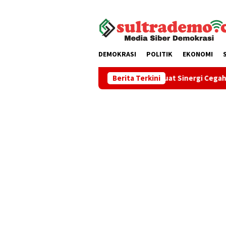
Loncat
tutup
ke
konten
DEMOKRASI
POLITIK
EKONOMI
Pemkot Kendari Perkuat Sinergi Cegah Kekerasan Perem
Berita Terkini