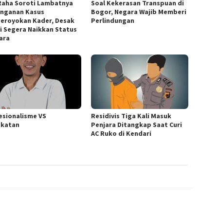
Raha Soroti Lambatnya
‎Soal Kekerasan Transpuan di
nganan Kasus
Bogor, Negara Wajib Memberi
eroyokan Kader, Desak
Perlindungan
si Segera Naikkan Status
ara
esionalisme VS
Residivis Tiga Kali Masuk
katan
Penjara Ditangkap Saat Curi
AC Ruko di Kendari