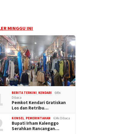
ER MINGGU INI
1
BERITA TERKINI
,
KENDARI
649x
Dibaca
Pemkot Kendari Gratiskan
Los dan Retribu…
2
KONSEL
,
PEMERINTAHAN
634x Dibaca
Bupati Irham Kalenggo
Serahkan Rancangan…