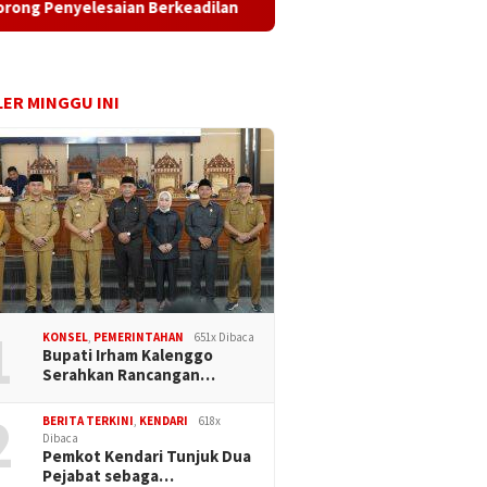
aian Berkeadilan
Master Plan RSUD Kota Kendari Disiapk
ER MINGGU INI
1
KONSEL
,
PEMERINTAHAN
651x Dibaca
Bupati Irham Kalenggo
Serahkan Rancangan…
2
BERITA TERKINI
,
KENDARI
618x
Dibaca
Pemkot Kendari Tunjuk Dua
Pejabat sebaga…