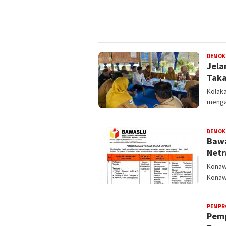
DEMOK
Jela
Taka
Kolaka
menga
DEMOK
Bawa
Netr
Konaw
Konaw
PEMPR
Pemp