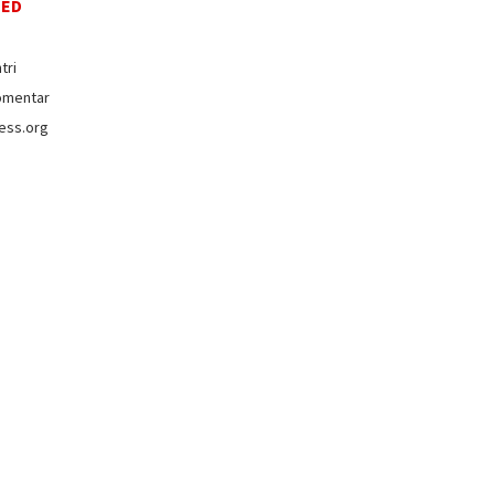
EED
tri
omentar
ess.org