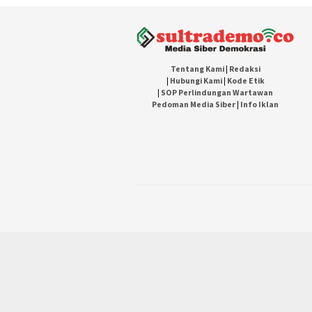
Tentang Kami
|
Redaksi
|
Hubungi Kami
|
Kode Etik
|
SOP Perlindungan Wartawan
Pedoman Media Siber
|
Info Iklan