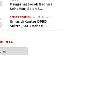
5
Mengenal Sosok Nadhira
Seha Nur, Salah S…
6
BERITA TERKINI
41,101x Dibaca
Unras di Kantor DPRD
Sultra, Satu Mahasi…
 BERITA