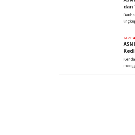
dan 
Bauba
lingk
BERITA
ASN 
Kedi
Kendar
mengg