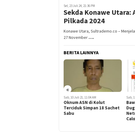
Sel, 23 Juli 24, 21:36 PM
Sekda Konawe Utara: A
Pilkada 2024
Konawe Utara, Sultrademo.co – Menjelan
27 November
….
BERITA LAINNYA
«
Sen, 18 Maret 24, 05:56 AM
Sab, 10 Juli 21, 11:04 AM
Sab, 1
Pemprov Sultra Bakal
Oknum ASN di Kolut
Baw
Rekrut Sebanyak 7.615 ASN
Terciduk Simpan 18 Sachet
Dug
Tahun 2024, Intip
Sabu
Netr
Rinciannya!
Calo