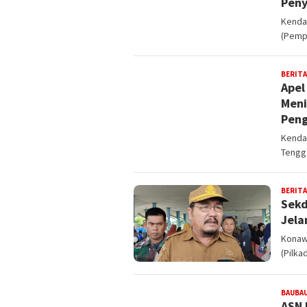
Peny
Kendar
(Pemp
BERITA
Apel
Meni
Pen
Kendar
Tengga
BERITA
Sekd
Jela
Konaw
(Pilka
BAUBA
ASN 