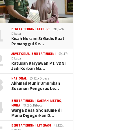
an Prabowo–Gibran
Profesionalisme VS
1
Aksi Sosial di Langara,
Kedekatan
BERITA TERKINI
,
FEATURE
241,529x
hkan HUT Konawe
Dibaca
auan
Kisah Nuraini Si Gadis Kuat
Pemanggul Se…
2
ADVETORIAL
,
BERITA TERKINI
99,117x
PAN Sul
Dibaca
Politik,
Ratusan Karyawan PT. VDNI
Konsolid
Jadi Korban Ma…
3
NASIONAL
50,361x Dibaca
Akhmad Munir Umumkan
Susunan Pengurus Le…
4
BERITA TERKINI
,
DAERAH
,
METRO
,
MUNA
49,080x Dibaca
Warga Desa Ghonsume di
Muna Digegerkan D…
BERITA TERKINI
,
LITERASI
45,120x
Dibaca