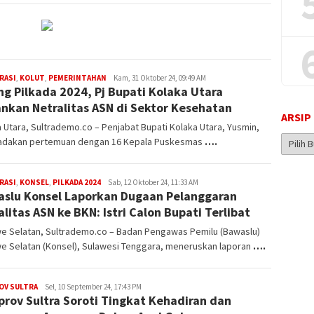
RASI
,
KOLUT
,
PEMERINTAHAN
Muhammad
Kam, 31 Oktober 24, 09:49 AM
ng Pilkada 2024, Pj Bupati Kolaka Utara
Sulhijah
nkan Netralitas ASN di Sektor Kesehatan
ARSIP
 Utara, Sultrademo.co – Penjabat Bupati Kolaka Utara, Yusmin,
Arsip
dakan pertemuan dengan 16 Kepala Puskesmas
….
Berita
RASI
,
KONSEL
,
PILKADA 2024
Muhammad
Sab, 12 Oktober 24, 11:33 AM
slu Konsel Laporkan Dugaan Pelanggaran
Sulhijah
alitas ASN ke BKN: Istri Calon Bupati Terlibat
e Selatan, Sultrademo.co – Badan Pengawas Pemilu (Bawaslu)
e Selatan (Konsel), Sulawesi Tenggara, meneruskan laporan
….
OV SULTRA
Muhammad
Sel, 10 September 24, 17:43 PM
rov Sultra Soroti Tingkat Kehadiran dan
Sulhijah