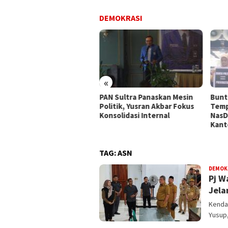
DEMOKRASI
fesionalisme VS
dekatan
«
PAN Sultra Panaskan Mesin
Bunt
Politik, Yusran Akbar Fokus
Temp
Konsolidasi Internal
NasD
Kant
TAG:
ASN
DEMOK
Pj W
Jela
Kendar
Yusup