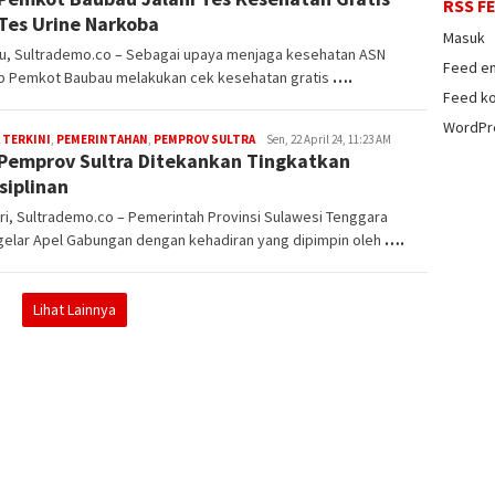
RSS F
Tes Urine Narkoba
Masuk
u, Sultrademo.co – Sebagai upaya menjaga kesehatan ASN
Feed en
up Pemkot Baubau melakukan cek kesehatan gratis
….
Feed k
WordPr
 TERKINI
,
PEMERINTAHAN
,
PEMPROV SULTRA
admin
Sen, 22 April 24, 11:23 AM
Pemprov Sultra Ditekankan Tingkatkan
sultrademo
siplinan
i, Sultrademo.co – Pemerintah Provinsi Sulawesi Tenggara
elar Apel Gabungan dengan kehadiran yang dipimpin oleh
….
Lihat Lainnya