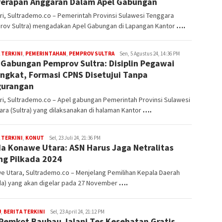
erapan Anggaran Dalam Apel Gabungan
i, Sultrademo.co – Pemerintah Provinsi Sulawesi Tenggara
rov Sultra) mengadakan Apel Gabungan di Lapangan Kantor
….
 TERKINI
,
PEMERINTAHAN
,
PEMPROV SULTRA
Muhammad
Sen, 5 Agustus 24, 14:36 PM
 Gabungan Pemprov Sultra: Disiplin Pegawai
Sulhijah
ngkat, Formasi CPNS Disetujui Tanpa
gurangan
i, Sultrademo.co – Apel gabungan Pemerintah Provinsi Sulawesi
ra (Sultra) yang dilaksanakan di halaman Kantor
….
 TERKINI
,
KONUT
Muhammad
Sel, 23 Juli 24, 21:36 PM
a Konawe Utara: ASN Harus Jaga Netralitas
Sulhijah
ng Pilkada 2024
e Utara, Sultrademo.co – Menjelang Pemilihan Kepala Daerah
da) yang akan digelar pada 27 November
….
U
,
BERITA TERKINI
admin
Sel, 23 April 24, 21:12 PM
Pemkot Baubau Jalani Tes Kesehatan Gratis
sultrademo