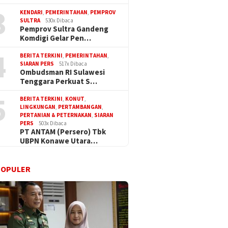
3
KENDARI
,
PEMERINTAHAN
,
PEMPROV
SULTRA
530x Dibaca
Pemprov Sultra Gandeng
Komdigi Gelar Pen…
4
BERITA TERKINI
,
PEMERINTAHAN
,
SIARAN PERS
517x Dibaca
Ombudsman RI Sulawesi
Tenggara Perkuat S…
5
BERITA TERKINI
,
KONUT
,
LINGKUNGAN
,
PERTAMBANGAN
,
PERTANIAN & PETERNAKAN
,
SIARAN
PERS
503x Dibaca
PT ANTAM (Persero) Tbk
UBPN Konawe Utara…
er 23, 10:24 AM
Jum, 23 April 21, 15:
Sel, 18 April 17, 13:19 PM
POPULER
RD Sultra
Dana THR ASN
Gubernur Sultra Lakukan
kan Istri Saat
Pemkot Tung
Pengambilan Sumpah dan
rikut Hasil
Kemenkeu
Janji ASN
ran Bawaslu Kota