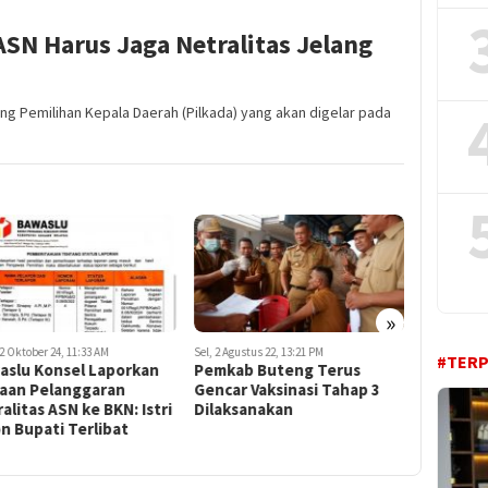
SN Harus Jaga Netralitas Jelang
g Pemilihan Kepala Daerah (Pilkada) yang akan digelar pada
»
2 Oktober 24, 11:33 AM
Sel, 2 Agustus 22, 13:21 PM
Jum, 20 Oktob
#TER
aslu Konsel Laporkan
Pemkab Buteng Terus
Ketua DP
aan Pelanggaran
Gencar Vaksinasi Tahap 3
Kampanye
alitas ASN ke BKN: Istri
Dilaksanakan
Reses, Be
n Bupati Terlibat
Penelusu
Kendari