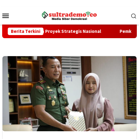
Loncat
ke
Menu
konten
Mobile
n Sejumlah Proyek Strategis Nasional
Berita Terkini
Pemkab Konawe Ma