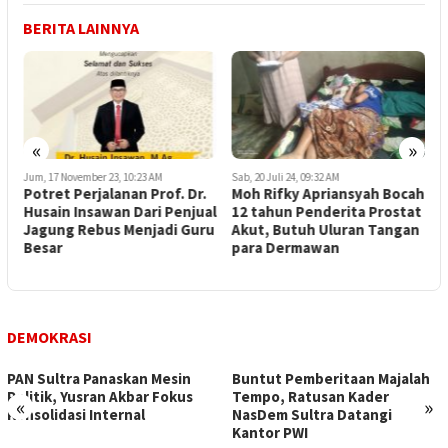
BERITA LAINNYA
«
»
Jum, 17 November 23, 10:23 AM
Sab, 20 Juli 24, 09:32 AM
M
Potret Perjalanan Prof. Dr.
Moh Rifky Apriansyah Bocah
A
Husain Insawan Dari Penjual
12 tahun Penderita Prostat
B
Jagung Rebus Menjadi Guru
Akut, Butuh Uluran Tangan
V
Besar
para Dermawan
K
DEMOKRASI
PAN Sultra Panaskan Mesin
Buntut Pemberitaan Majalah
Politik, Yusran Akbar Fokus
Tempo, Ratusan Kader
«
»
Konsolidasi Internal
NasDem Sultra Datangi
Kantor PWI