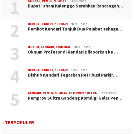
1
KONSEL
,
PEMERINTAHAN
639x Dibaca
Bupati Irham Kalenggo Serahkan Rancangan…
2
BERITA TERKINI
,
KENDARI
589x Dibaca
Pemkot Kendari Tunjuk Dua Pejabat sebaga…
3
HUKUM
,
KENDARI
,
KRIMINAL
587x Dibaca
Oknum Profesor di Kendari Dilaporkan ke …
4
BERITA TERKINI
,
KENDARI
531x Dibaca
Dishub Kendari Tegaskan Retribusi Parkir…
5
KENDARI
,
PEMERINTAHAN
,
PEMPROV SULTRA
520x Dibaca
Pemprov Sultra Gandeng Komdigi Gelar Pen…
#TERPOPULER