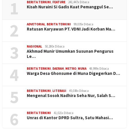
1
BERITA TERKINI
,
FEATURE
241,447x Dibaca
Kisah Nuraini Si Gadis Kuat Pemanggul Se…
2
ADVETORIAL
,
BERITA TERKINI
99,035x Dibaca
Ratusan Karyawan PT. VDNI Jadi Korban Ma…
3
NASIONAL
50,280x Dibaca
Akhmad Munir Umumkan Susunan Pengurus
Le…
4
BERITA TERKINI
,
DAERAH
,
METRO
,
MUNA
48,999x Dibaca
Warga Desa Ghonsume di Muna Digegerkan D…
5
BERITA TERKINI
,
LITERASI
45,038x Dibaca
Mengenal Sosok Nadhira Seha Nur, Salah S…
6
BERITA TERKINI
41,021x Dibaca
Unras di Kantor DPRD Sultra, Satu Mahasi…