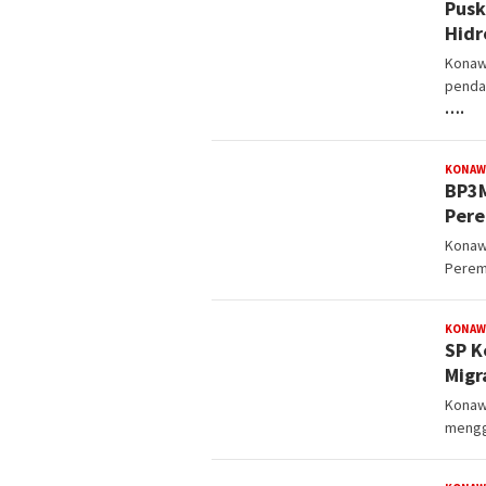
Pusk
Hidr
Konaw
penda
….
KONAW
BP3M
Pere
Konaw
Perem
KONAW
SP K
Migr
Konaw
mengg