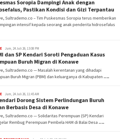
esmas Soropia Dampingi Anak dengan
Sulhijah
osefalus, Pastikan Kondisi dan Gizi Terpantau
e, Sultrademo.co – Tim Puskesmas Soropia terus memberikan
mpingan intensif kepada seorang anak penderita hidrosefalus
E
Muhammad
Jum, 24 Juli 26, 13:08 PM
I dan SP Kendari Soroti Pengaduan Kasus
Sulhijah
mpuan Buruh Migran di Konawe
e, Sultrademo.co — Masalah kerentanan yang dihadapi
puan Buruh Migran (PBM) dan keluarganya di Kabupaten
….
E
Muhammad
Jum, 24 Juli 26, 11:45 AM
endari Dorong Sistem Perlindungan Buruh
Sulhijah
an Berbasis Desa di Konawe
e, Sultrademo.co — Solidaritas Perempuan (SP) Kendari
elar Rembug Perempuan Pembela HAM di Balai Desa
….