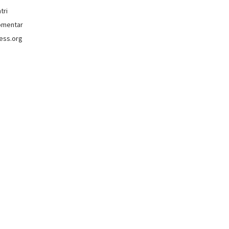
tri
omentar
ess.org