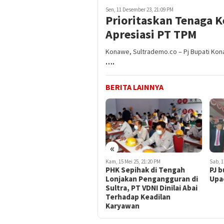
Sen, 11 Desember 23, 21:09 PM
Prioritaskan Tenaga K
Apresiasi PT TPM
Konawe, Sultrademo.co – Pj Bupati Kon
….
BERITA LAINNYA
«
Sab, 2 Agustus 25, 22:35 PM
Kam, 15 Mei 25, 21:20 PM
Sab, 1
Pengadilan Nyatakan PLTU
PHK Sepihak di Tengah
PJ 
Morosi Cemari Lingkungan,
Lonjakan Pengangguran di
Upa
Rakyat Menang Gugatan
Sultra, PT VDNI Dinilai Abai
Terhadap Keadilan
Karyawan