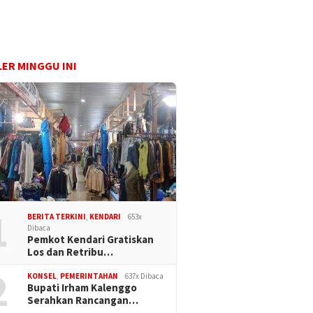
ER MINGGU INI
1
BERITA TERKINI
,
KENDARI
653x
Dibaca
Pemkot Kendari Gratiskan
Los dan Retribu…
2
KONSEL
,
PEMERINTAHAN
637x Dibaca
Bupati Irham Kalenggo
Serahkan Rancangan…