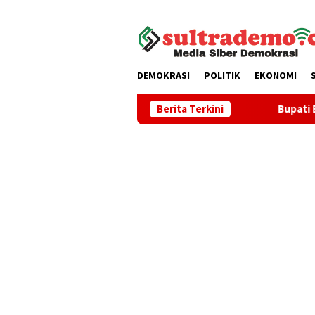
Loncat
tutup
ke
konten
DEMOKRASI
POLITIK
EKONOMI
Bupati Buton Tengah Dorong Prog
Berita Terkini