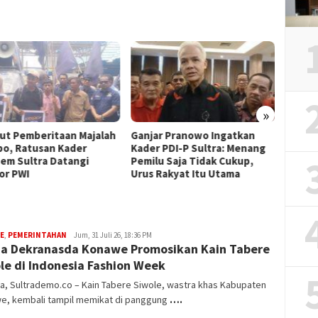
»
ut Pemberitaan Majalah
Ganjar Pranowo Ingatkan
Relaw
o, Ratusan Kader
Kader PDI-P Sultra: Menang
Gelar 
em Sultra Datangi
Pemilu Saja Tidak Cukup,
Meria
or PWI
Urus Rakyat Itu Utama
Kepul
E
,
PEMERINTAHAN
Muhammad
Jum, 31 Juli 26, 18:36 PM
a Dekranasda Konawe Promosikan Kain Tabere
Sulhijah
le di Indonesia Fashion Week
a, Sultrademo.co – Kain Tabere Siwole, wastra khas Kabupaten
e, kembali tampil memikat di panggung
….