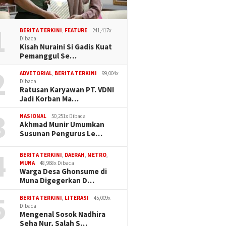
1
BERITA TERKINI
,
FEATURE
241,417x
Dibaca
Kisah Nuraini Si Gadis Kuat
Pemanggul Se…
2
ADVETORIAL
,
BERITA TERKINI
99,004x
Dibaca
Ratusan Karyawan PT. VDNI
an Prabowo–Gibran
Profesionalisme VS
PAN Sul
Jadi Korban Ma…
Aksi Sosial di Langara,
Kedekatan
Politik,
3
hkan HUT Konawe
Konsolid
NASIONAL
50,251x Dibaca
auan
Akhmad Munir Umumkan
Susunan Pengurus Le…
4
BERITA TERKINI
,
DAERAH
,
METRO
,
MUNA
48,968x Dibaca
Warga Desa Ghonsume di
Muna Digegerkan D…
5
BERITA TERKINI
,
LITERASI
45,009x
Dibaca
Mengenal Sosok Nadhira
Seha Nur, Salah S…