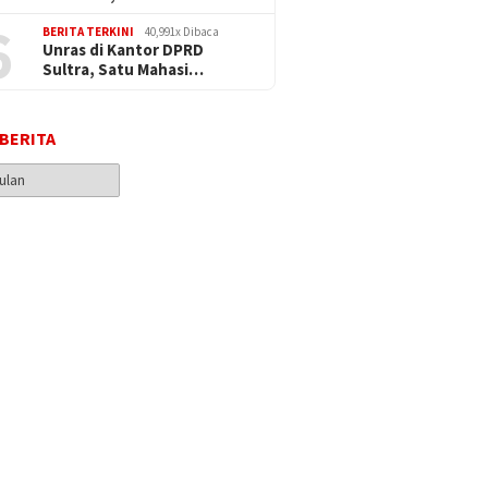
6
BERITA TERKINI
40,991x Dibaca
Unras di Kantor DPRD
Sultra, Satu Mahasi…
 BERITA