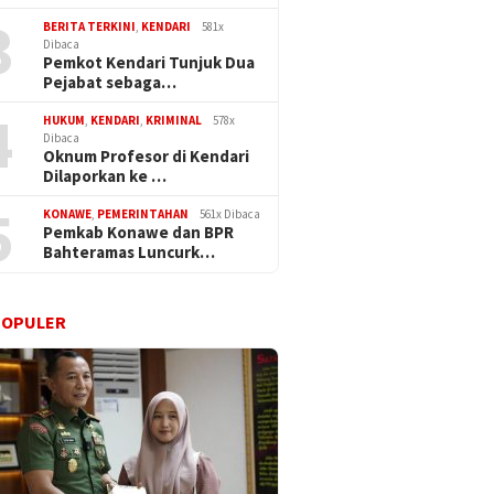
3
BERITA TERKINI
,
KENDARI
581x
Dibaca
Pemkot Kendari Tunjuk Dua
Pejabat sebaga…
4
HUKUM
,
KENDARI
,
KRIMINAL
578x
Dibaca
Oknum Profesor di Kendari
Dilaporkan ke …
5
KONAWE
,
PEMERINTAHAN
561x Dibaca
Pemkab Konawe dan BPR
Bahteramas Luncurk…
POPULER
ari 26, 15:05 PM
Ming, 17 Agustus 25, 16:39 PM
Jum, 13 Maret 26, 22
 Kecam Keras PT.
Diguyur Hujan Deras,
Smelter Sebat
 Cahaya Mineral
Bupati Konawe Pimpin
Sultra Desak 
ak Pemerintah
Upacara HUT RI ke-80
Total Penamb
ertindak
PT SCM