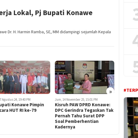
erja Lokal, Pj Bupati Konawe
awe Dr. H. Harmin Ramba, SE, MM didampingi sejumlah Kepala
#TER
»
7 Agustus 24, 19:40 PM
Jum, 14 November 25, 15:01 PM
Rab, 11 Febru
bupati Konawe Pimpin
Kisruh PAW DPRD Konawe:
PB-HIPTI
cara HUT RI ke-79
DPC Gerindra Tegaskan Tak
Sulawesi
Pernah Tahu Surat DPP
dan Des
Soal Pemberhentian
Segera B
Kadernya