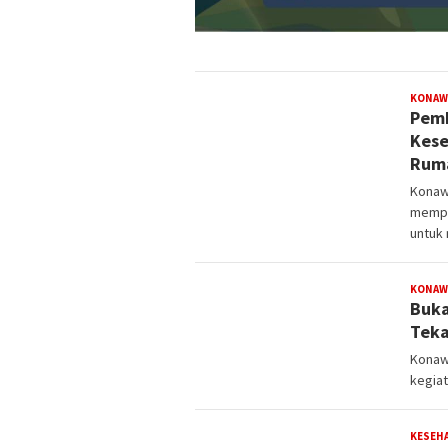
KONAW
Pemk
Kese
Ruma
Konaw
mempe
untuk
KONAW
Buka
Teka
Konaw
kegiat
KESEH