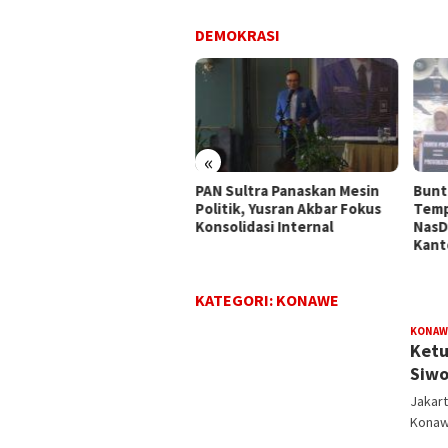
DEMOKRASI
«
fesionalisme VS
PAN Sultra Panaskan Mesin
Bunt
dekatan
Politik, Yusran Akbar Fokus
Temp
Konsolidasi Internal
NasD
Kant
KATEGORI:
KONAWE
KONAW
Ketu
Siwo
Jakart
Konaw