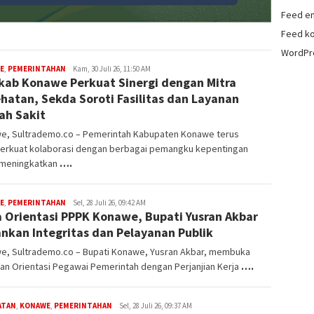
Feed en
Feed k
WordPr
E
,
PEMERINTAHAN
Muhammad
Kam, 30 Juli 26, 11:50 AM
ab Konawe Perkuat Sinergi dengan Mitra
Sulhijah
hatan, Sekda Soroti Fasilitas dan Layanan
h Sakit
e, Sultrademo.co – Pemerintah Kabupaten Konawe terus
rkuat kolaborasi dengan berbagai pemangku kepentingan
 meningkatkan
….
E
,
PEMERINTAHAN
Muhammad
Sel, 28 Juli 26, 09:42 AM
 Orientasi PPPK Konawe, Bupati Yusran Akbar
Sulhijah
nkan Integritas dan Pelayanan Publik
e, Sultrademo.co – Bupati Konawe, Yusran Akbar, membuka
an Orientasi Pegawai Pemerintah dengan Perjanjian Kerja
….
ATAN
,
KONAWE
,
PEMERINTAHAN
Muhammad
Sel, 28 Juli 26, 09:37 AM